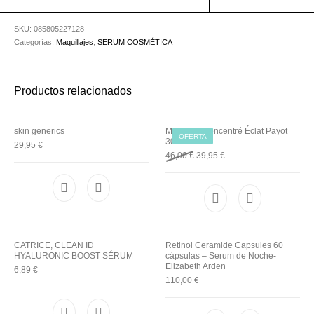
Utensilios de
Prosolaris
Z.one Concept
Peluquería
SKU:
085805227128
Categorías:
Maquillajes
,
SERUM COSMÉTICA
Productos relacionados
skin generics
My Payot Concentré Éclat Payot
OFERTA
30Ml
29,95
€
Original price was: 46,00 €.
Current price is: 39,95 €
46,00
€
39,95
€
CATRICE, CLEAN ID
Retinol Ceramide Capsules 60
HYALURONIC BOOST SÉRUM
cápsulas – Serum de Noche-
Elizabeth Arden
6,89
€
110,00
€