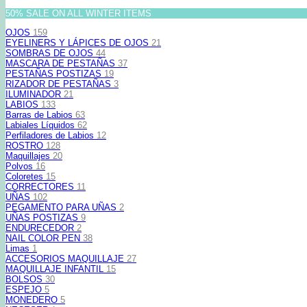
50% SALE ON ALL WINTER ITEMS
OJOS
159
EYELINERS Y LÁPICES DE OJOS
21
SOMBRAS DE OJOS
44
MASCARA DE PESTAÑAS
37
PESTAÑAS POSTIZAS
19
RIZADOR DE PESTAÑAS
3
ILUMINADOR
21
LABIOS
133
Barras de Labios
63
Labiales Líquidos
62
Perfiladores de Labios
12
ROSTRO
128
Maquillajes
20
Polvos
16
Coloretes
15
CORRECTORES
11
UÑAS
102
PEGAMENTO PARA UÑAS
2
UÑAS POSTIZAS
9
ENDURECEDOR
2
NAIL COLOR PEN
38
Limas
1
ACCESORIOS MAQUILLAJE
27
MAQUILLAJE INFANTIL
15
BOLSOS
30
ESPEJO
5
MONEDERO
5