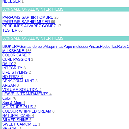
NECESER
1
50% SALE ON ALL WINTER ITEMS
PARFUMS SAPHIR HOMBRE
25
PARFUMS SAPHIR MUJER
66
PERFUMES ALVAREZ GOMEZ
17
TESTER
65
50% SALE ON ALL WINTER ITEMS
BIOKERA
Gomas de pelo
Maquinillas
Pape moldedor
Pinzas
Redecillas
Rulos
C
MILKSHAKE
155
COLOR CARE
7
CURL PASSION
3
DAILY
2
INTEGRITY
8
LIFE STYLING
2
NO FRIZZ
3
SENSORIAL MINT
3
ARGAN
0
VOLUME SOLUTION
4
LEAVE IN TRANTAMENTS
4
Color
76
Sun & More
1
MOISTURE PLUS
3
COLOUR WHIPPED CREAM
8
NATURAL CARE
4
SILVER SHINE
5
SWEET CAMOMILE
1
SPECIAL
1