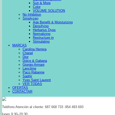
Sun & More
Color
VOLUME SOLUTION
No Inhibition
Simplyzen
Age Benefit & Moisturizing
Densifying
Herbarius Dyes
Normalizing
Restructure in
Stimulating
MARCAS
Carolina Herrera
Chanel
Dior
Dolce & Gabana
Giorgio Armani
Lancôme
Paco Rabanne
Saphir
Yves Saint Laurent
VER TODAS
OFERTAS
CONTACTAR
Teléfono Atención al cliente: 687 668 733 -954 493 693
lunes 9:30–20:30