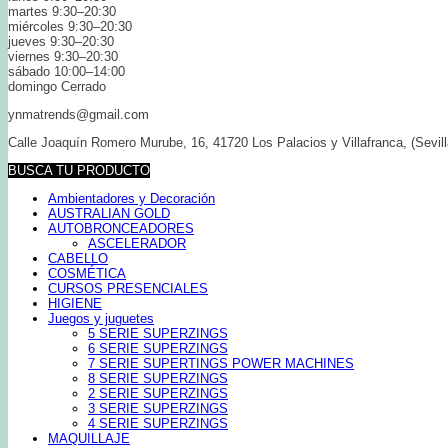
martes 9:30–20:30
miércoles 9:30–20:30
jueves 9:30–20:30
viernes 9:30–20:30
sábado 10:00–14:00
domingo Cerrado
ynmatrends@gmail.com
Calle Joaquín Romero Murube, 16, 41720 Los Palacios y Villafranca, (Sevill
BUSCA TU PRODUCTO
Ambientadores y Decoración
AUSTRALIAN GOLD
AUTOBRONCEADORES
ASCELERADOR
CABELLO
COSMÉTICA
CURSOS PRESENCIALES
HIGIENE
Juegos y juguetes
5 SERIE SUPERZINGS
6 SERIE SUPERZINGS
7 SERIE SUPERTINGS POWER MACHINES
8 SERIE SUPERZINGS
2 SERIE SUPERZINGS
3 SERIE SUPERZINGS
4 SERIE SUPERZINGS
MAQUILLAJE