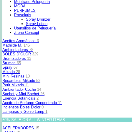
Mobiliario Peluquería
MODA
PERFUMES
Prosolaris
Spray Bronzer
Spray Lotion
Utensilios de Peluquería
Z.one Concept
Aceites Aromáticos
3
Mathilde M.
145
Ambientadores
78
BOLES D`OLOR
329
Brumizadores
13
Brumas
65
Spray
67
Mikado
28
Mini Resinas
10
Recambios Mikado
53
Petit Mikado
11
Ambientador Coche
14
Sachet y Mini Sachet
26
Esencia Botanicals
2
Aceite de Perfume Concentrado
11
Inciensos Boles D'olor
0
Lamparas y Genie Lamp
1
50% SALE ON ALL WINTER ITEMS
ACELERADORES
15