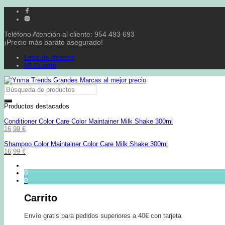
Teléfono Atención al cliente: 954 493 693
¡Precio más barato asegurado!
Lista de deseos
Mi Cuenta
Productos destacados
Conditioner Color Care Color Maintainer Milk Shake 300ml
16,99
€
Shampoo Color Maintainer Color Care Milk Shake 300ml
16,99
€
0
0
Carrito
Envío gratis para pedidos superiores a 40€ con tarjeta