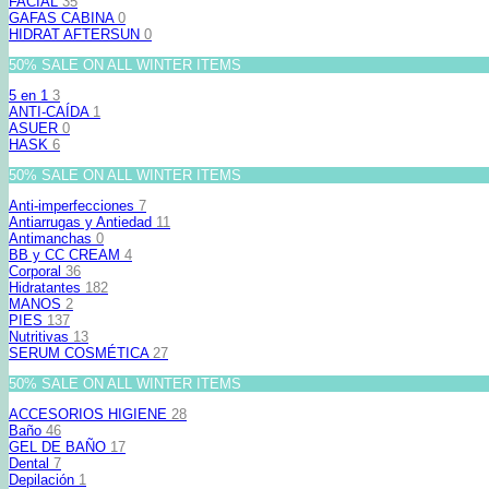
FACIAL
35
GAFAS CABINA
0
HIDRAT AFTERSUN
0
50% SALE ON ALL WINTER ITEMS
5 en 1
3
ANTI-CAÍDA
1
ASUER
0
HASK
6
50% SALE ON ALL WINTER ITEMS
Anti-imperfecciones
7
Antiarrugas y Antiedad
11
Antimanchas
0
BB y CC CREAM
4
Corporal
36
Hidratantes
182
MANOS
2
PIES
137
Nutritivas
13
SERUM COSMÉTICA
27
50% SALE ON ALL WINTER ITEMS
ACCESORIOS HIGIENE
28
Baño
46
GEL DE BAÑO
17
Dental
7
Depilación
1