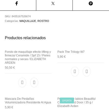
Utensilios de
Prosolaris
Z.one Concept
Peluquería
SKU:
8435167526674
Categorías:
MAQUILLAJE
,
ROSTRO
Productos relacionados
Fondo de maquillaje efecto lifting y
Pack The Trilogy W7
firmeza/ Ceramide / Spf 15 / Pieles
5,90
€
normales y secas / ELIZABETH
ARDEN
50,50
€
Mascara De Pestañas
Perfilador de labios Beautiful
OFERTA
Voluminizadora Resistente Al Agua
Color/ 01 Red Door / 35 g /
Elizabeth Arden
5,90
€