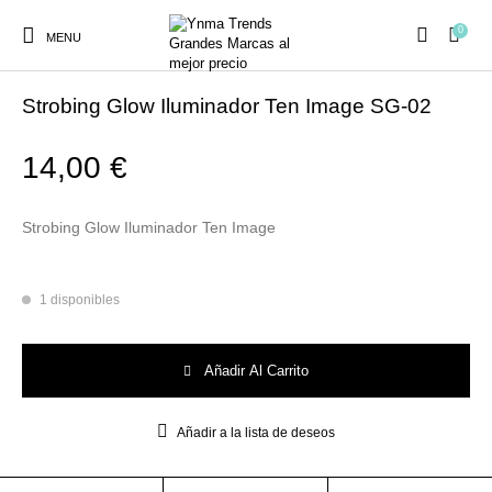
0
MENU
Inicio
/
MAQUILLAJE
/
ROSTRO
Strobing Glow Iluminador Ten Image SG-02
14,00
€
Ambientadores y
AUSTRALIAN GOLD
AUTOBRONCEADORES
CABELLO
Strobing Glow Iluminador Ten Image
Decoración
1 disponibles
CURSOS
COSMÉTICA
HIGIENE
Juegos y juguetes
PRESENCIALES
Strobing Glow Iluminador Ten Image SG-02 cantidad
Añadir Al Carrito
MAQUILLAJE
Mobiliario Peluquería
MODA
PERFUMES
Añadir a la lista de deseos