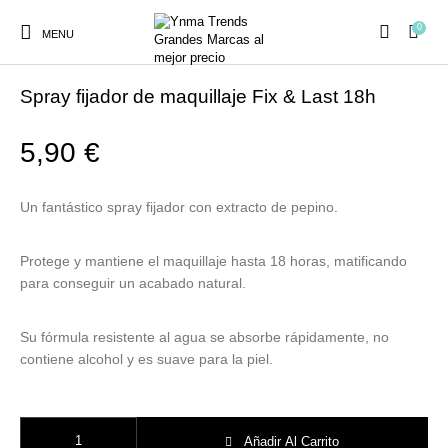
0
MENU
Inicio
/
MAQUILLAJE
Spray fijador de maquillaje Fix & Last 18h
5,90
€
Ambientadores y
AUSTRALIAN GOLD
AUTOBRONCEADORES
CABELLO
Un fantástico spray fijador con extracto de pepino.
Decoración
Protege y mantiene el maquillaje hasta 18 horas, matificando
para conseguir un acabado natural.
CURSOS
COSMÉTICA
HIGIENE
Juegos y juguetes
PRESENCIALES
Su fórmula resistente al agua se absorbe rápidamente, no
contiene alcohol y es suave para la piel.
MAQUILLAJE
Mobiliario Peluquería
MODA
PERFUMES
Spray fijador de maquillaje Fix & Last 18h cantidad
Añadir Al Carrito