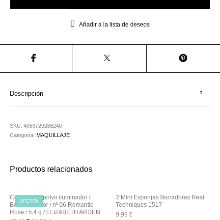
Utensilios de
Prosolaris
Z.one Concept
Peluquería
Añadir a la lista de deseos
Descripción
SKU:
4059729288240
Categoría:
MAQUILLAJE
Productos relacionados
Colorete en polvo iluminador /
2 Mini Esponjas Borradoras Real
OFERTA
Beautiful color / nº 06 Romantic
Techniques 1517
Rose / 5,4 g / ELIZABETH ARDEN
9,99
€