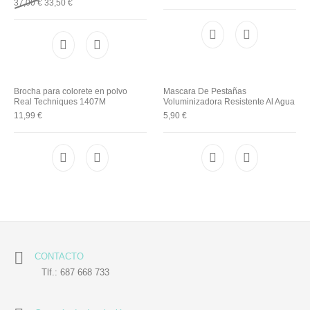
37,00
€
33,50
€
Brocha para colorete en polvo
Mascara De Pestañas
Real Techniques 1407M
Voluminizadora Resistente Al Agua
11,99
€
5,90
€
CONTACTO
Tlf.: 687 668 733