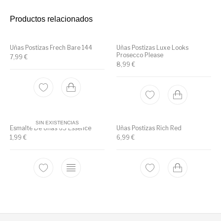
Utensilios de
Prosolaris
Z.one Concept
Peluquería
Productos relacionados
Uñas Postizas Frech Bare 144
Uñas Postizas Luxe Looks
Prosecco Please
7,99
€
8,99
€
SIN EXISTENCIAS
Esmalte De Uñas 65 Essence
Uñas Postizas Rich Red
1,99
€
6,99
€