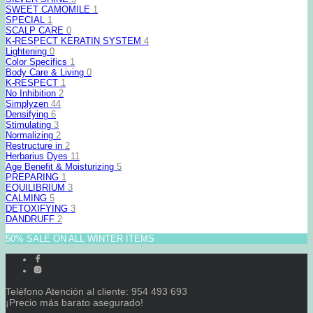
SWEET CAMOMILE
1
SPECIAL
1
SCALP CARE
0
K-RESPECT KERATIN SYSTEM
4
Lightening
0
Color Specifics
1
Body Care & Living
0
K-RESPECT
1
No Inhibition
2
Simplyzen
44
Densifying
6
Stimulating
3
Normalizing
2
Restructure in
2
Herbarius Dyes
11
Age Benefit & Moisturizing
5
PREPARING
1
EQUILIBRIUM
3
CALMING
5
DETOXIFYING
3
DANDRUFF
2
50% SALE ON ALL WINTER ITEMS
Teléfono Atención al cliente: 954 493 693
¡Precio más barato asegurado!