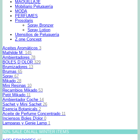
MAQUILLAJE
Mobiliario Peluquería
MODA
PERFUMES
Prosolaris
Spray Bronzer
Spray Lotion
Utensilios de Peluquería
Z.one Concept
Aceites Aromáticos
3
Mathilde M.
145
Ambientadores
78
BOLES D`OLOR
329
Brumizadores
13
Brumas
65
Spray
67
Mikado
28
Mini Resinas
10
Recambios Mikado
53
Petit Mikado
11
Ambientador Coche
14
Sachet y Mini Sachet
26
Esencia Botanicals
2
Aceite de Perfume Concentrado
11
Inciensos Boles D'olor
0
Lamparas y Genie Lamp
1
50% SALE ON ALL WINTER ITEMS