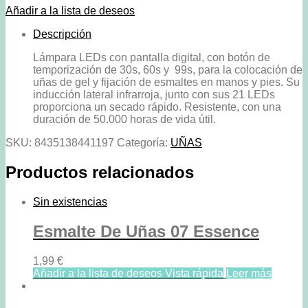
STAR
Añadir a la lista de deseos
DUST
STRONG
Descripción
PERFECT
Lámpara LEDs con pantalla digital, con botón de
BEAUTY
temporización de 30s, 60s y 99s, para la colocación de
cantidad
uñas de gel y fijación de esmaltes en manos y pies. Su
inducción lateral infrarroja, junto con sus 21 LEDs
proporciona un secado rápido. Resistente, con una
duración de 50.000 horas de vida útil.
SKU:
8435138441197
Categoría:
UÑAS
Productos relacionados
Sin existencias
Esmalte De Uñas 07 Essence
1,99
€
Añadir a la lista de deseos
Vista rápida
Leer más