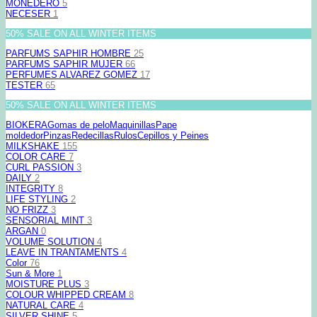
MONEDERO
5
NECESER
1
50% SALE ON ALL WINTER ITEMS
PARFUMS SAPHIR HOMBRE
25
PARFUMS SAPHIR MUJER
66
PERFUMES ALVAREZ GOMEZ
17
TESTER
65
50% SALE ON ALL WINTER ITEMS
BIOKERA
Gomas de pelo
Maquinillas
Pape
moldedor
Pinzas
Redecillas
Rulos
Cepillos y Peines
MILKSHAKE
155
COLOR CARE
7
CURL PASSION
3
DAILY
2
INTEGRITY
8
LIFE STYLING
2
NO FRIZZ
3
SENSORIAL MINT
3
ARGAN
0
VOLUME SOLUTION
4
LEAVE IN TRANTAMENTS
4
Color
76
Sun & More
1
MOISTURE PLUS
3
COLOUR WHIPPED CREAM
8
NATURAL CARE
4
SILVER SHINE
5