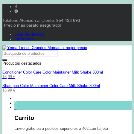
Teléfono Atención al cliente: 954 493 693
¡Precio más barato asegurado!
Lista de deseos
Mi Cuenta
Productos destacados
Conditioner Color Care Color Maintainer Milk Shake 300ml
16,99
€
Shampoo Color Maintainer Color Care Milk Shake 300ml
16,99
€
0
0
Carrito
Envío gratis para pedidos superiores a 40€ con tarjeta