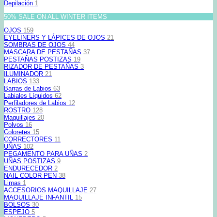
Depilación
1
50% SALE ON ALL WINTER ITEMS
OJOS
159
EYELINERS Y LÁPICES DE OJOS
21
SOMBRAS DE OJOS
44
MASCARA DE PESTAÑAS
37
PESTAÑAS POSTIZAS
19
RIZADOR DE PESTAÑAS
3
ILUMINADOR
21
LABIOS
133
Barras de Labios
63
Labiales Líquidos
62
Perfiladores de Labios
12
ROSTRO
128
Maquillajes
20
Polvos
16
Coloretes
15
CORRECTORES
11
UÑAS
102
PEGAMENTO PARA UÑAS
2
UÑAS POSTIZAS
9
ENDURECEDOR
2
NAIL COLOR PEN
38
Limas
1
ACCESORIOS MAQUILLAJE
27
MAQUILLAJE INFANTIL
15
BOLSOS
30
ESPEJO
5