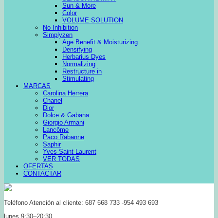
Sun & More
Color
VOLUME SOLUTION
No Inhibition
Simplyzen
Age Benefit & Moisturizing
Densifying
Herbarius Dyes
Normalizing
Restructure in
Stimulating
MARCAS
Carolina Herrera
Chanel
Dior
Dolce & Gabana
Giorgio Armani
Lancôme
Paco Rabanne
Saphir
Yves Saint Laurent
VER TODAS
OFERTAS
CONTACTAR
Teléfono Atención al cliente: 687 668 733 -954 493 693
lunes 9:30–20:30