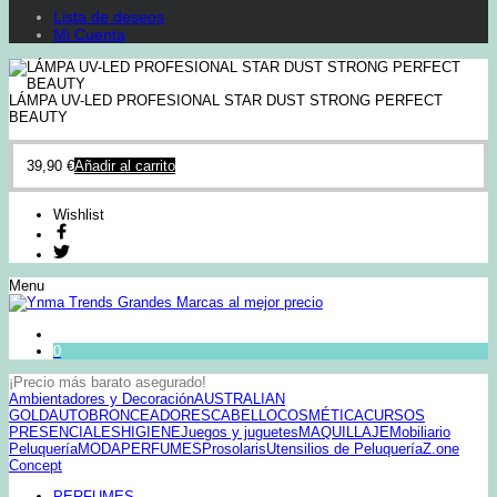
Lista de deseos
Mi Cuenta
LÁMPA UV-LED PROFESIONAL STAR DUST STRONG PERFECT
BEAUTY
39,90
€
Añadir al carrito
Wishlist
Menu
0
¡Precio más barato asegurado!
Ambientadores y Decoración
AUSTRALIAN
GOLD
AUTOBRONCEADORES
CABELLO
COSMÉTICA
CURSOS
PRESENCIALES
HIGIENE
Juegos y juguetes
MAQUILLAJE
Mobiliario
Peluquería
MODA
PERFUMES
Prosolaris
Utensilios de Peluquería
Z.one
Concept
PERFUMES