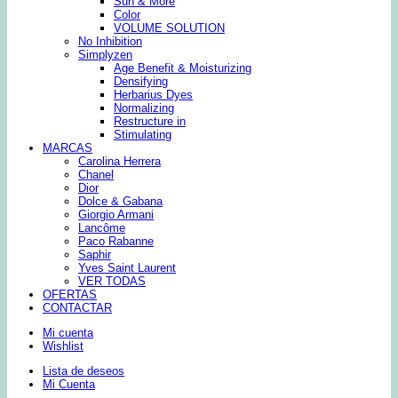
Sun & More
Color
VOLUME SOLUTION
No Inhibition
Simplyzen
Age Benefit & Moisturizing
Densifying
Herbarius Dyes
Normalizing
Restructure in
Stimulating
MARCAS
Carolina Herrera
Chanel
Dior
Dolce & Gabana
Giorgio Armani
Lancôme
Paco Rabanne
Saphir
Yves Saint Laurent
VER TODAS
OFERTAS
CONTACTAR
Mi cuenta
Wishlist
Lista de deseos
Mi Cuenta