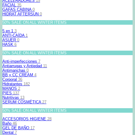
ACELERADORES
15
FACIAL
35
GAFAS CABINA
0
HIDRAT AFTERSUN
0
50% SALE ON ALL WINTER ITEMS
5 en 1
3
ANTI-CAÍDA
1
ASUER
0
HASK
6
50% SALE ON ALL WINTER ITEMS
Anti-imperfecciones
7
Antiarrugas y Antiedad
11
Antimanchas
0
BB y CC CREAM
4
Corporal
36
Hidratantes
182
MANOS
2
PIES
137
Nutritivas
13
SERUM COSMÉTICA
27
50% SALE ON ALL WINTER ITEMS
ACCESORIOS HIGIENE
28
Baño
46
GEL DE BAÑO
17
Dental
7