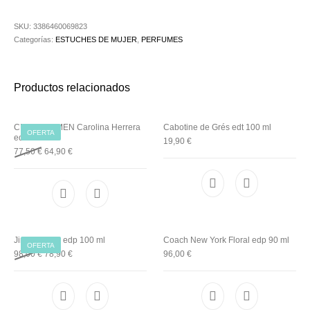
Utensilios de
Prosolaris
Z.one Concept
Peluquería
SKU:
3386460069823
Categorías:
ESTUCHES DE MUJER
,
PERFUMES
Productos relacionados
CHIC FOR MEN Carolina Herrera
Cabotine de Grés edt 100 ml
OFERTA
edt
19,90
€
77,50
€
64,90
€
Jimmy Choo edp 100 ml
Coach New York Floral edp 90 ml
OFERTA
Original price was: 98,00 €.
Current price is: 78,90 €.
98,00
€
78,90
€
96,00
€