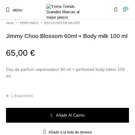
0
MENU
Compartir
Inicio
/
PERFUMES
/
ESTUCHES DE MUJER
Jimmy Choo Blossom 60ml + Body milk 100 ml
65,00
€
Ambientadores y
AUSTRALIAN GOLD
AUTOBRONCEADORES
CABELLO
Decoración
Eau de parfum vaporisateur 60 ml + perfumed body lotion 100
ml
CURSOS
COSMÉTICA
HIGIENE
Juegos y juguetes
PRESENCIALES
1 disponibles
Jimmy Choo Blossom 60ml + Body milk 100 ml cantidad
MAQUILLAJE
Mobiliario Peluquería
MODA
PERFUMES
Añadir Al Carrito
Añadir a la lista de deseos