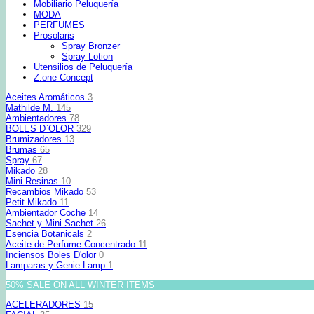
Mobiliario Peluquería
MODA
PERFUMES
Prosolaris
Spray Bronzer
Spray Lotion
Utensilios de Peluquería
Z.one Concept
Aceites Aromáticos
3
Mathilde M.
145
Ambientadores
78
BOLES D`OLOR
329
Brumizadores
13
Brumas
65
Spray
67
Mikado
28
Mini Resinas
10
Recambios Mikado
53
Petit Mikado
11
Ambientador Coche
14
Sachet y Mini Sachet
26
Esencia Botanicals
2
Aceite de Perfume Concentrado
11
Inciensos Boles D'olor
0
Lamparas y Genie Lamp
1
50% SALE ON ALL WINTER ITEMS
ACELERADORES
15