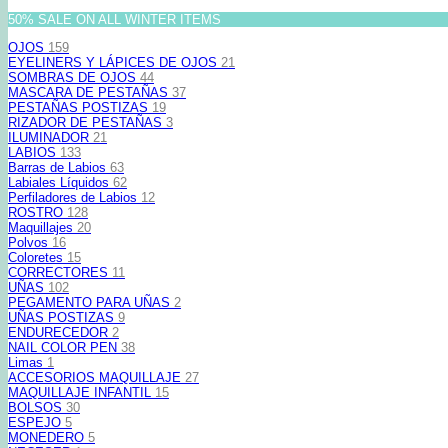
50% SALE ON ALL WINTER ITEMS
OJOS
159
EYELINERS Y LÁPICES DE OJOS
21
SOMBRAS DE OJOS
44
MASCARA DE PESTAÑAS
37
PESTAÑAS POSTIZAS
19
RIZADOR DE PESTAÑAS
3
ILUMINADOR
21
LABIOS
133
Barras de Labios
63
Labiales Líquidos
62
Perfiladores de Labios
12
ROSTRO
128
Maquillajes
20
Polvos
16
Coloretes
15
CORRECTORES
11
UÑAS
102
PEGAMENTO PARA UÑAS
2
UÑAS POSTIZAS
9
ENDURECEDOR
2
NAIL COLOR PEN
38
Limas
1
ACCESORIOS MAQUILLAJE
27
MAQUILLAJE INFANTIL
15
BOLSOS
30
ESPEJO
5
MONEDERO
5