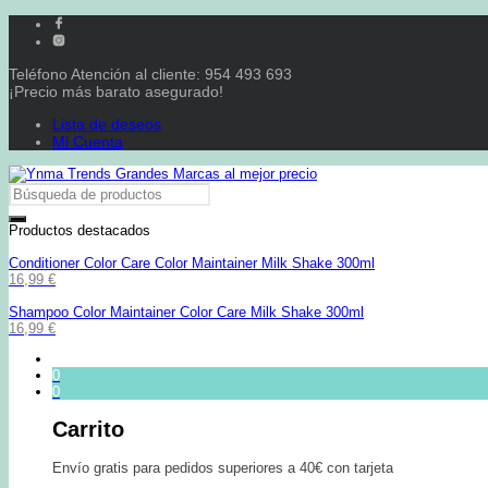
Teléfono Atención al cliente: 954 493 693
¡Precio más barato asegurado!
Lista de deseos
Mi Cuenta
Productos destacados
Conditioner Color Care Color Maintainer Milk Shake 300ml
16,99
€
Shampoo Color Maintainer Color Care Milk Shake 300ml
16,99
€
0
0
Carrito
Envío gratis para pedidos superiores a 40€ con tarjeta