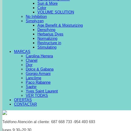
Sun & More
Color
VOLUME SOLUTION
No Inhibition
Simplyzen
Age Benefit & Moisturizing
Densifying
Herbarius Dyes
Normalizing
Restructure in
Stimulating
MARCAS
Carolina Herrera
Chanel
Dior
Dolce & Gabana
Giorgio Armani
Lancôme
Paco Rabanne
Saphir
Yves Saint Laurent
VER TODAS
OFERTAS
CONTACTAR
Teléfono Atención al cliente: 687 668 733 -954 493 693
lunes 9:30–20:30