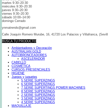
martes 9:30–20:30
miércoles 9:30–20:30
jueves 9:30–20:30
viernes 9:30–20:30
sábado 10:00–14:00
domingo Cerrado
ynmatrends@gmail.com
Calle Joaquín Romero Murube, 16, 41720 Los Palacios y Villafranca, (Sevill
BUSCA TU PRODUCTO
Ambientadores y Decoración
AUSTRALIAN GOLD
AUTOBRONCEADORES
ASCELERADOR
CABELLO
COSMÉTICA
CURSOS PRESENCIALES
HIGIENE
Juegos y juguetes
5 SERIE SUPERZINGS
6 SERIE SUPERZINGS
7 SERIE SUPERTINGS POWER MACHINES
8 SERIE SUPERZINGS
2 SERIE SUPERZINGS
3 SERIE SUPERZINGS
4 SERIE SUPERZINGS
MAQUILLAJE