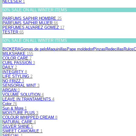
NECESER
1
50% SALE ON ALL WINTER ITEMS
PARFUMS SAPHIR HOMBRE
25
PARFUMS SAPHIR MUJER
66
PERFUMES ALVAREZ GOMEZ
17
TESTER
65
50% SALE ON ALL WINTER ITEMS
BIOKERA
Gomas de pelo
Maquinillas
Pape moldedor
Pinzas
Redecillas
Rulos
C
MILKSHAKE
155
COLOR CARE
7
CURL PASSION
3
DAILY
2
INTEGRITY
8
LIFE STYLING
2
NO FRIZZ
3
SENSORIAL MINT
3
ARGAN
0
VOLUME SOLUTION
4
LEAVE IN TRANTAMENTS
4
Color
76
Sun & More
1
MOISTURE PLUS
3
COLOUR WHIPPED CREAM
8
NATURAL CARE
4
SILVER SHINE
5
SWEET CAMOMILE
1
SPECIAL
1