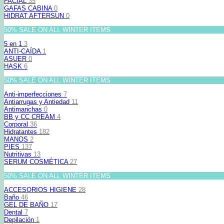
FACIAL
35
GAFAS CABINA
0
HIDRAT AFTERSUN
0
50% SALE ON ALL WINTER ITEMS
5 en 1
3
ANTI-CAÍDA
1
ASUER
0
HASK
6
50% SALE ON ALL WINTER ITEMS
Anti-imperfecciones
7
Antiarrugas y Antiedad
11
Antimanchas
0
BB y CC CREAM
4
Corporal
36
Hidratantes
182
MANOS
2
PIES
137
Nutritivas
13
SERUM COSMÉTICA
27
50% SALE ON ALL WINTER ITEMS
ACCESORIOS HIGIENE
28
Baño
46
GEL DE BAÑO
17
Dental
7
Depilación
1