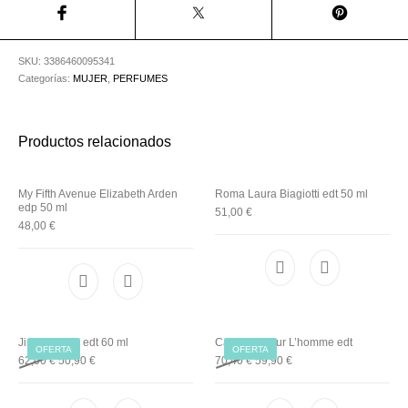
Utensilios de
Prosolaris
Z.one Concept
Peluquería
SKU:
3386460095341
Categorías:
MUJER
,
PERFUMES
Productos relacionados
My Fifth Avenue Elizabeth Arden
Roma Laura Biagiotti edt 50 ml
edp 50 ml
51,00
€
48,00
€
Jimmy Choo edt 60 ml
Cacharel pour L’homme edt
OFERTA
OFERTA
62,00
€
50,90
€
70,40
€
59,90
€