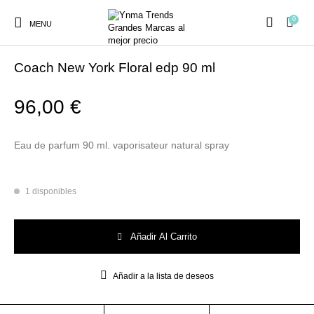
0
MENU
Inicio
/
PERFUMES
/
MUJER
Coach New York Floral edp 90 ml
96,00
€
Ambientadores y
AUSTRALIAN GOLD
AUTOBRONCEADORES
CABELLO
Eau de parfum 90 ml. vaporisateur natural spray
Decoración
1 disponibles
CURSOS
COSMÉTICA
HIGIENE
Juegos y juguetes
PRESENCIALES
Coach New York Floral edp 90 ml cantidad
Añadir Al Carrito
MAQUILLAJE
Mobiliario Peluquería
MODA
PERFUMES
Añadir a la lista de deseos