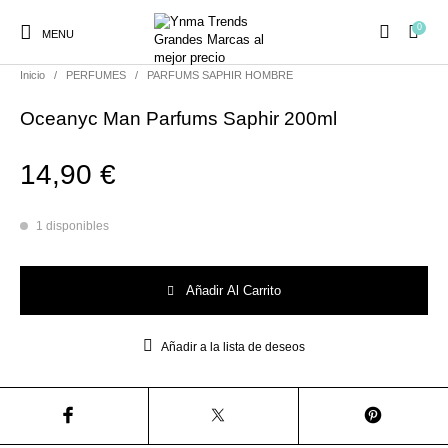
0
MENU
Inicio
/
PERFUMES
/
PARFUMS SAPHIR HOMBRE
Oceanyc Man Parfums Saphir 200ml
14,90
€
Ambientadores y
AUSTRALIAN GOLD
AUTOBRONCEADORES
CABELLO
Decoración
1 disponibles
Oceanyc Man Parfums Saphir 200ml cantidad
CURSOS
Añadir Al Carrito
COSMÉTICA
HIGIENE
Juegos y juguetes
PRESENCIALES
Añadir a la lista de deseos
MAQUILLAJE
Mobiliario Peluquería
MODA
PERFUMES