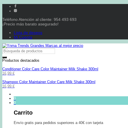
Teléfono Atención al cliente: 954 493 693
¡Precio más barato asegurado!
Lista de deseos
Mi Cuenta
Productos destacados
Conditioner Color Care Color Maintainer Milk Shake 300ml
16,99
€
Shampoo Color Maintainer Color Care Milk Shake 300ml
16,99
€
0
0
Carrito
Envío gratis para pedidos superiores a 40€ con tarjeta