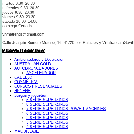
martes 9:30–20:30
miércoles 9:30–20:30
jueves 9:30–20:30
viernes 9:30–20:30
sábado 10:00–14:00
domingo Cerrado
ynmatrends@gmail.com
Calle Joaquín Romero Murube, 16, 41720 Los Palacios y Villafranca, (Sevill
BUSCA TU PRODUCTO
Ambientadores y Decoración
AUSTRALIAN GOLD
AUTOBRONCEADORES
ASCELERADOR
CABELLO
COSMÉTICA
CURSOS PRESENCIALES
HIGIENE
Juegos y juguetes
5 SERIE SUPERZINGS
6 SERIE SUPERZINGS
7 SERIE SUPERTINGS POWER MACHINES
8 SERIE SUPERZINGS
2 SERIE SUPERZINGS
3 SERIE SUPERZINGS
4 SERIE SUPERZINGS
MAQUILLAJE