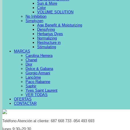
Sun & More
Color
VOLUME SOLUTION
No Inhibition
Simplyzen
Age Benefit & Moisturizing
Densifying
Herbarius Dyes
Normalizing
Restructure in
Stimulating
MARCAS
Carolina Herrera
Chanel
Dior
Dolce & Gabana
Giorgio Armani
Lancôme
Paco Rabanne
Saphir
Yves Saint Laurent
VER TODAS
OFERTAS
CONTACTAR
Teléfono Atención al cliente: 687 668 733 -954 493 693
lunes 9:30–20:30