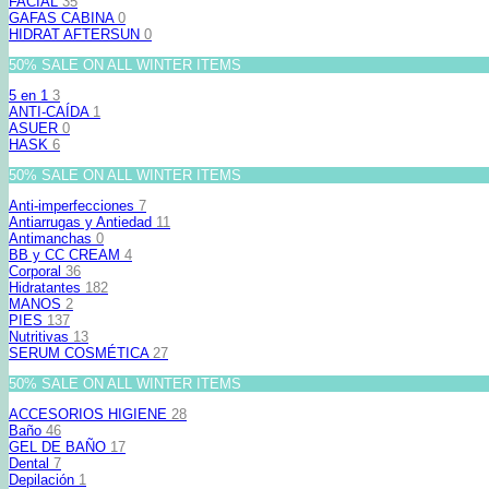
FACIAL
35
GAFAS CABINA
0
HIDRAT AFTERSUN
0
50% SALE ON ALL WINTER ITEMS
5 en 1
3
ANTI-CAÍDA
1
ASUER
0
HASK
6
50% SALE ON ALL WINTER ITEMS
Anti-imperfecciones
7
Antiarrugas y Antiedad
11
Antimanchas
0
BB y CC CREAM
4
Corporal
36
Hidratantes
182
MANOS
2
PIES
137
Nutritivas
13
SERUM COSMÉTICA
27
50% SALE ON ALL WINTER ITEMS
ACCESORIOS HIGIENE
28
Baño
46
GEL DE BAÑO
17
Dental
7
Depilación
1