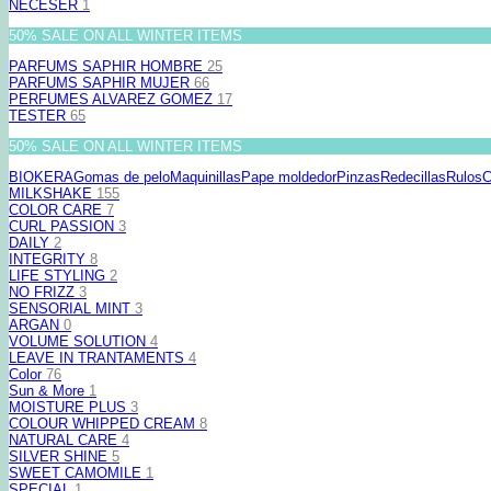
NECESER
1
50% SALE ON ALL WINTER ITEMS
PARFUMS SAPHIR HOMBRE
25
PARFUMS SAPHIR MUJER
66
PERFUMES ALVAREZ GOMEZ
17
TESTER
65
50% SALE ON ALL WINTER ITEMS
BIOKERA
Gomas de pelo
Maquinillas
Pape moldedor
Pinzas
Redecillas
Rulos
C
MILKSHAKE
155
COLOR CARE
7
CURL PASSION
3
DAILY
2
INTEGRITY
8
LIFE STYLING
2
NO FRIZZ
3
SENSORIAL MINT
3
ARGAN
0
VOLUME SOLUTION
4
LEAVE IN TRANTAMENTS
4
Color
76
Sun & More
1
MOISTURE PLUS
3
COLOUR WHIPPED CREAM
8
NATURAL CARE
4
SILVER SHINE
5
SWEET CAMOMILE
1
SPECIAL
1