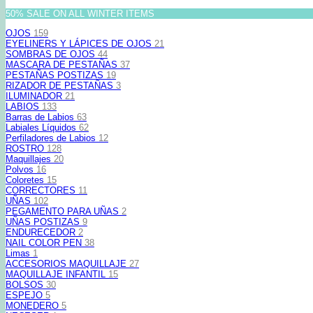
50% SALE ON ALL WINTER ITEMS
OJOS
159
EYELINERS Y LÁPICES DE OJOS
21
SOMBRAS DE OJOS
44
MASCARA DE PESTAÑAS
37
PESTAÑAS POSTIZAS
19
RIZADOR DE PESTAÑAS
3
ILUMINADOR
21
LABIOS
133
Barras de Labios
63
Labiales Líquidos
62
Perfiladores de Labios
12
ROSTRO
128
Maquillajes
20
Polvos
16
Coloretes
15
CORRECTORES
11
UÑAS
102
PEGAMENTO PARA UÑAS
2
UÑAS POSTIZAS
9
ENDURECEDOR
2
NAIL COLOR PEN
38
Limas
1
ACCESORIOS MAQUILLAJE
27
MAQUILLAJE INFANTIL
15
BOLSOS
30
ESPEJO
5
MONEDERO
5