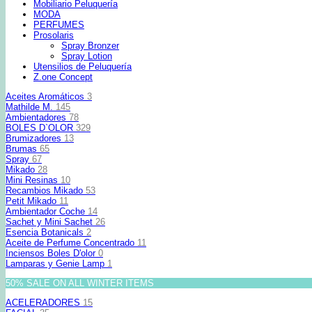
Mobiliario Peluquería
MODA
PERFUMES
Prosolaris
Spray Bronzer
Spray Lotion
Utensilios de Peluquería
Z.one Concept
Aceites Aromáticos
3
Mathilde M.
145
Ambientadores
78
BOLES D`OLOR
329
Brumizadores
13
Brumas
65
Spray
67
Mikado
28
Mini Resinas
10
Recambios Mikado
53
Petit Mikado
11
Ambientador Coche
14
Sachet y Mini Sachet
26
Esencia Botanicals
2
Aceite de Perfume Concentrado
11
Inciensos Boles D'olor
0
Lamparas y Genie Lamp
1
50% SALE ON ALL WINTER ITEMS
ACELERADORES
15