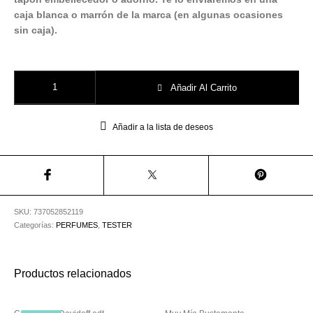
Utensilios de
Prosolaris
Z.one Concept
Peluquería
caja blanca o marrón de la marca (en algunas ocasiones
sin caja).
Tester Boos Eau De Toilette 90ml - Hugo Boss cantidad
Añadir Al Carrito
Añadir a la lista de deseos
SKU:
737052852119
Categorías:
PERFUMES
,
TESTER
Productos relacionados