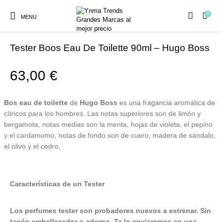
0
MENU
Inicio
/
PERFUMES
/
TESTER
Tester Boos Eau De Toilette 90ml – Hugo Boss
63,00
€
Ambientadores y
AUSTRALIAN GOLD
AUTOBRONCEADORES
CABELLO
Bos eau de toilette
de
Hugo Boss
es una fragancia aromática de
Decoración
cítricos para los hombres. Las notas superiores son de limón y
bergamota, notas medias son la menta, hojas de violeta, el pepino
y el cardamomo, notas de fondo son de cuero, madera de sándalo,
CURSOS
COSMÉTICA
HIGIENE
Juegos y juguetes
el olivo y el cedro.
PRESENCIALES
Características de un Tester
MAQUILLAJE
Mobiliario Peluquería
MODA
PERFUMES
Los perfumes tester son probadores nuevos a estrenar. Sin
tapón embellecedor o adorno. Te lo enviaremos en una