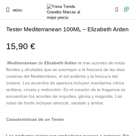
0
MENU
Inicio
/
PERFUMES
/
TESTER
Tester Mediterranean 100ML – Elizabeth Arden
15,90
€
Ambientadores y
AUSTRALIAN GOLD
AUTOBRONCEADORES
CABELLO
Mediterranean
de
Elizabeth Arden
te trae acordes de notas
Decoración
florales y afrutadas que se asemejan a la frescura de las islas
costeras del Mediterráneo, el sol ardiente y la frescura del
océano. Los acuerdos de apertura incluyen mandarina cítrica
CURSOS
COSMÉTICA
HIGIENE
Juegos y juguetes
siciliana, ciruela y melocotón. En el corazón de la fragancia se
PRESENCIALES
encuentran los acordes de orquídea, glicina y magnolia. Las
notas de fondo incluyen almizcle, sándalo y ámbar.
MAQUILLAJE
Mobiliario Peluquería
MODA
PERFUMES
Características de un Tester
Los perfumes tester son probadores nuevos a estrenar. Sin