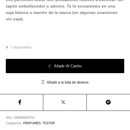
Utensilios de
Prosolaris
Z.one Concept
Peluquería
tapón embellecedor o adorno. Te lo enviaremos en una
caja blanca o marrón de la marca (en algunas ocasiones
sin caja).
1 disponibles
Tester Mediterranean 100ML - Elizabeth Arden cantidad
Añadir Al Carrito
Añadir a la lista de deseos
SKU:
085805063702
Categorías:
PERFUMES
,
TESTER