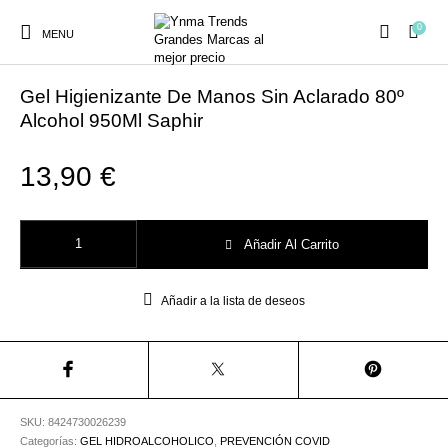
0
MENU
Inicio
/
PREVENCIÓN COVID
/
GEL HIDROALCOHOLICO
Gel Higienizante De Manos Sin Aclarado 80º
Alcohol 950Ml Saphir
13,90
€
Ambientadores y
AUSTRALIAN GOLD
AUTOBRONCEADORES
CABELLO
Decoración
Gel Higienizante De Manos Sin Aclarado 80º Alcohol 950Ml Saphir cantid
Añadir Al Carrito
CURSOS
COSMÉTICA
HIGIENE
Juegos y juguetes
PRESENCIALES
Añadir a la lista de deseos
MAQUILLAJE
Mobiliario Peluquería
MODA
PERFUMES
SKU:
8424730026239
Categorías:
GEL HIDROALCOHOLICO
,
PREVENCIÓN COVID