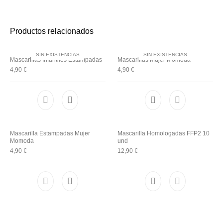
Utensilios de
Prosolaris
Z.one Concept
Peluquería
Productos relacionados
SIN EXISTENCIAS
SIN EXISTENCIAS
Mascarillas Infantiles Estampadas
Mascarillas Mujer Momoda
4,90
€
4,90
€
Mascarilla Estampadas Mujer
Mascarilla Homologadas FFP2 10
Momoda
und
4,90
€
12,90
€