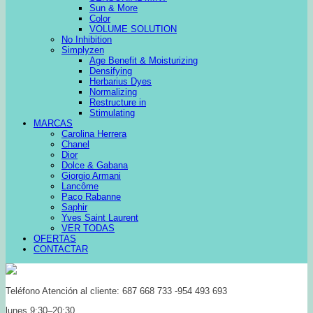
Sun & More
Color
VOLUME SOLUTION
No Inhibition
Simplyzen
Age Benefit & Moisturizing
Densifying
Herbarius Dyes
Normalizing
Restructure in
Stimulating
MARCAS
Carolina Herrera
Chanel
Dior
Dolce & Gabana
Giorgio Armani
Lancôme
Paco Rabanne
Saphir
Yves Saint Laurent
VER TODAS
OFERTAS
CONTACTAR
Teléfono Atención al cliente: 687 668 733 -954 493 693
lunes 9:30–20:30