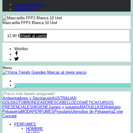
Lista de deseos
Mi Cuenta
Mascarilla FFP2 Blanca 10 Und
12,90
€
Añadir al carrito
Wishlist
Menu
0
¡Precio más barato asegurado!
Ambientadores y Decoración
AUSTRALIAN
GOLD
AUTOBRONCEADORES
CABELLO
COSMÉTICA
CURSOS
PRESENCIALES
HIGIENE
Juegos y juguetes
MAQUILLAJE
Mobiliario
Peluquería
MODA
PERFUMES
Prosolaris
Utensilios de Peluquería
Z.one
Concept
PERFUMES
HOMBRE