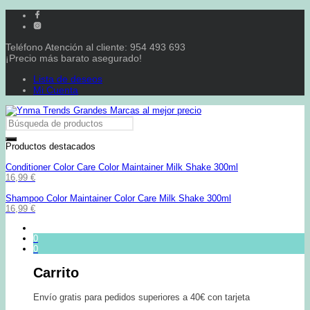
Teléfono Atención al cliente: 954 493 693
¡Precio más barato asegurado!
Lista de deseos
Mi Cuenta
Productos destacados
Conditioner Color Care Color Maintainer Milk Shake 300ml
16,99
€
Shampoo Color Maintainer Color Care Milk Shake 300ml
16,99
€
0
0
Carrito
Envío gratis para pedidos superiores a 40€ con tarjeta