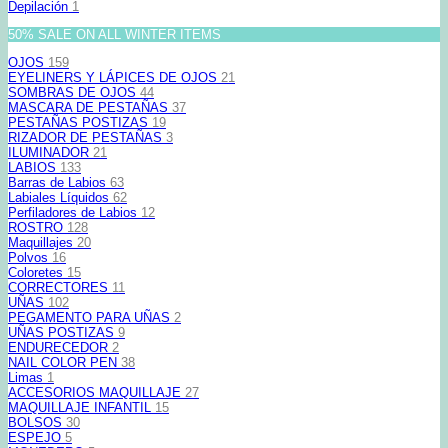
Depilación
1
50% SALE ON ALL WINTER ITEMS
OJOS
159
EYELINERS Y LÁPICES DE OJOS
21
SOMBRAS DE OJOS
44
MASCARA DE PESTAÑAS
37
PESTAÑAS POSTIZAS
19
RIZADOR DE PESTAÑAS
3
ILUMINADOR
21
LABIOS
133
Barras de Labios
63
Labiales Líquidos
62
Perfiladores de Labios
12
ROSTRO
128
Maquillajes
20
Polvos
16
Coloretes
15
CORRECTORES
11
UÑAS
102
PEGAMENTO PARA UÑAS
2
UÑAS POSTIZAS
9
ENDURECEDOR
2
NAIL COLOR PEN
38
Limas
1
ACCESORIOS MAQUILLAJE
27
MAQUILLAJE INFANTIL
15
BOLSOS
30
ESPEJO
5