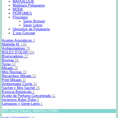
MAQUILLAJE
Mobiliario Peluquería
MODA
PERFUMES
Prosolaris
Spray Bronzer
Spray Lotion
Utensilios de Peluquería
Z.one Concept
Aceites Aromáticos
3
Mathilde M.
145
Ambientadores
78
BOLES D`OLOR
329
Brumizadores
13
Brumas
65
Spray
67
Mikado
28
Mini Resinas
10
Recambios Mikado
53
Petit Mikado
11
Ambientador Coche
14
Sachet y Mini Sachet
26
Esencia Botanicals
2
Aceite de Perfume Concentrado
11
Inciensos Boles D'olor
0
Lamparas y Genie Lamp
1
50% SALE ON ALL WINTER ITEMS