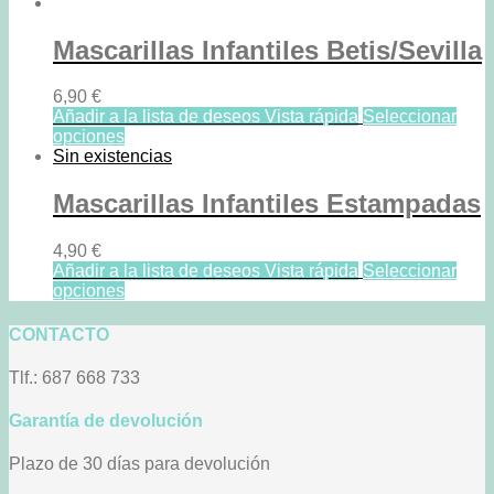
Mascarillas Infantiles Betis/Sevilla
6,90
€
Añadir a la lista de deseos
Vista rápida
Seleccionar
opciones
Sin existencias
Mascarillas Infantiles Estampadas
4,90
€
Añadir a la lista de deseos
Vista rápida
Seleccionar
opciones
CONTACTO
Tlf.: 687 668 733
Garantía de devolución
Plazo de 30 días para devolución