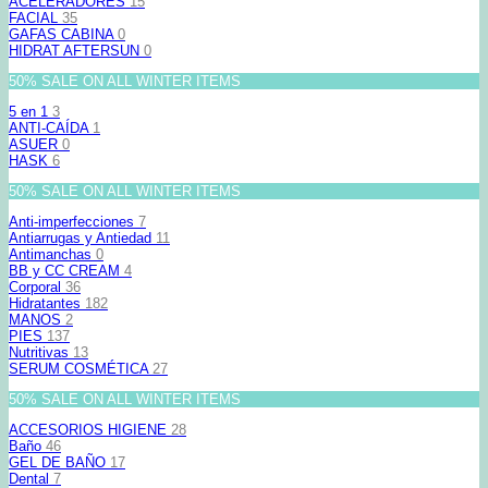
ACELERADORES
15
FACIAL
35
GAFAS CABINA
0
HIDRAT AFTERSUN
0
50% SALE ON ALL WINTER ITEMS
5 en 1
3
ANTI-CAÍDA
1
ASUER
0
HASK
6
50% SALE ON ALL WINTER ITEMS
Anti-imperfecciones
7
Antiarrugas y Antiedad
11
Antimanchas
0
BB y CC CREAM
4
Corporal
36
Hidratantes
182
MANOS
2
PIES
137
Nutritivas
13
SERUM COSMÉTICA
27
50% SALE ON ALL WINTER ITEMS
ACCESORIOS HIGIENE
28
Baño
46
GEL DE BAÑO
17
Dental
7