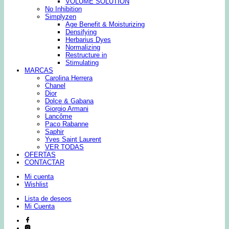
VOLUME SOLUTION
No Inhibition
Simplyzen
Age Benefit & Moisturizing
Densifying
Herbarius Dyes
Normalizing
Restructure in
Stimulating
MARCAS
Carolina Herrera
Chanel
Dior
Dolce & Gabana
Giorgio Armani
Lancôme
Paco Rabanne
Saphir
Yves Saint Laurent
VER TODAS
OFERTAS
CONTACTAR
Mi cuenta
Wishlist
Lista de deseos
Mi Cuenta