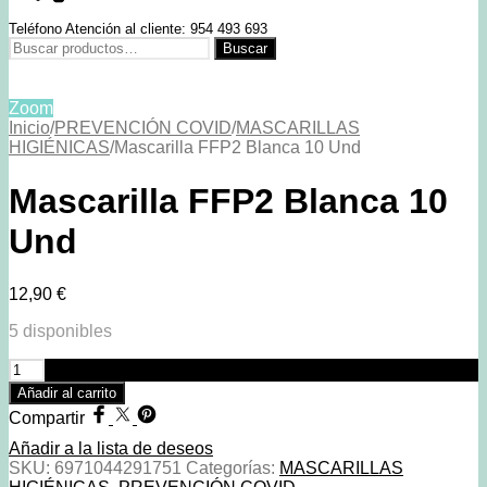
Teléfono Atención al cliente: 954 493 693
Buscar
Buscar
por:
Zoom
Inicio
/
PREVENCIÓN COVID
/
MASCARILLAS
HIGIÉNICAS
/
Mascarilla FFP2 Blanca 10 Und
Mascarilla FFP2 Blanca 10
Und
12,90
€
5 disponibles
Mascarilla
FFP2
Añadir al carrito
Blanca
Compartir
10
Und
Añadir a la lista de deseos
cantidad
SKU:
6971044291751
Categorías:
MASCARILLAS