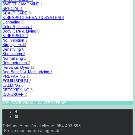
SWEET CAMOMILE
1
SPECIAL
1
SCALP CARE
0
K-RESPECT KERATIN SYSTEM
4
Lightening
0
Color Specifics
1
Body Care & Living
0
K-RESPECT
1
No Inhibition
2
Simplyzen
44
Densifying
6
Stimulating
3
Normalizing
2
Restructure in
2
Herbarius Dyes
11
Age Benefit & Moisturizing
5
PREPARING
1
EQUILIBRIUM
3
CALMING
5
DETOXIFYING
3
DANDRUFF
2
50% SALE ON ALL WINTER ITEMS
Teléfono Atención al cliente: 954 493 693
¡Precio más barato asegurado!