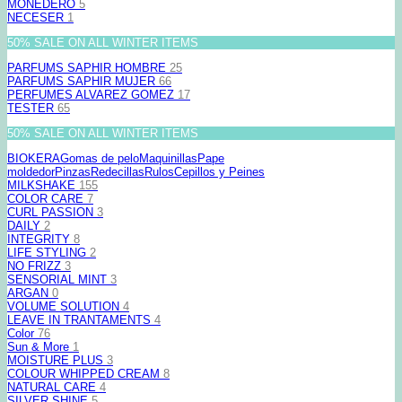
MONEDERO
5
NECESER
1
50% SALE ON ALL WINTER ITEMS
PARFUMS SAPHIR HOMBRE
25
PARFUMS SAPHIR MUJER
66
PERFUMES ALVAREZ GOMEZ
17
TESTER
65
50% SALE ON ALL WINTER ITEMS
BIOKERA
Gomas de pelo
Maquinillas
Pape
moldedor
Pinzas
Redecillas
Rulos
Cepillos y Peines
MILKSHAKE
155
COLOR CARE
7
CURL PASSION
3
DAILY
2
INTEGRITY
8
LIFE STYLING
2
NO FRIZZ
3
SENSORIAL MINT
3
ARGAN
0
VOLUME SOLUTION
4
LEAVE IN TRANTAMENTS
4
Color
76
Sun & More
1
MOISTURE PLUS
3
COLOUR WHIPPED CREAM
8
NATURAL CARE
4
SILVER SHINE
5