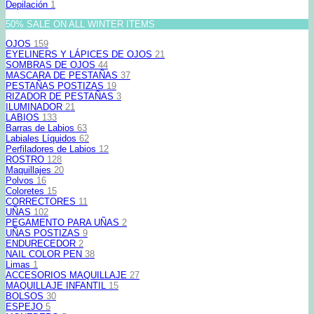
Depilación
1
50% SALE ON ALL WINTER ITEMS
OJOS
159
EYELINERS Y LÁPICES DE OJOS
21
SOMBRAS DE OJOS
44
MASCARA DE PESTAÑAS
37
PESTAÑAS POSTIZAS
19
RIZADOR DE PESTAÑAS
3
ILUMINADOR
21
LABIOS
133
Barras de Labios
63
Labiales Líquidos
62
Perfiladores de Labios
12
ROSTRO
128
Maquillajes
20
Polvos
16
Coloretes
15
CORRECTORES
11
UÑAS
102
PEGAMENTO PARA UÑAS
2
UÑAS POSTIZAS
9
ENDURECEDOR
2
NAIL COLOR PEN
38
Limas
1
ACCESORIOS MAQUILLAJE
27
MAQUILLAJE INFANTIL
15
BOLSOS
30
ESPEJO
5