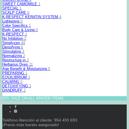
SWEET CAMOMILE
1
SPECIAL
1
SCALP CARE
0
K-RESPECT KERATIN SYSTEM
4
Lightening
0
Color Specifics
1
Body Care & Living
0
K-RESPECT
1
No Inhibition
2
Simplyzen
44
Densifying
6
Stimulating
3
Normalizing
2
Restructure in
2
Herbarius Dyes
11
Age Benefit & Moisturizing
5
PREPARING
1
EQUILIBRIUM
3
CALMING
5
DETOXIFYING
3
DANDRUFF
2
50% SALE ON ALL WINTER ITEMS
Teléfono Atención al cliente: 954 493 693
¡Precio más barato asegurado!