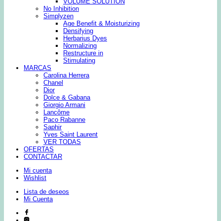
VOLUME SOLUTION
No Inhibition
Simplyzen
Age Benefit & Moisturizing
Densifying
Herbarius Dyes
Normalizing
Restructure in
Stimulating
MARCAS
Carolina Herrera
Chanel
Dior
Dolce & Gabana
Giorgio Armani
Lancôme
Paco Rabanne
Saphir
Yves Saint Laurent
VER TODAS
OFERTAS
CONTACTAR
Mi cuenta
Wishlist
Lista de deseos
Mi Cuenta