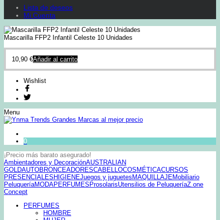
Lista de deseos
Mi Cuenta
Mascarilla FFP2 Infantil Celeste 10 Unidades
10,90
€
Añadir al carrito
Wishlist
Menu
0
¡Precio más barato asegurado!
Ambientadores y Decoración
AUSTRALIAN
GOLD
AUTOBRONCEADORES
CABELLO
COSMÉTICA
CURSOS
PRESENCIALES
HIGIENE
Juegos y juguetes
MAQUILLAJE
Mobiliario
Peluquería
MODA
PERFUMES
Prosolaris
Utensilios de Peluquería
Z.one
Concept
PERFUMES
HOMBRE