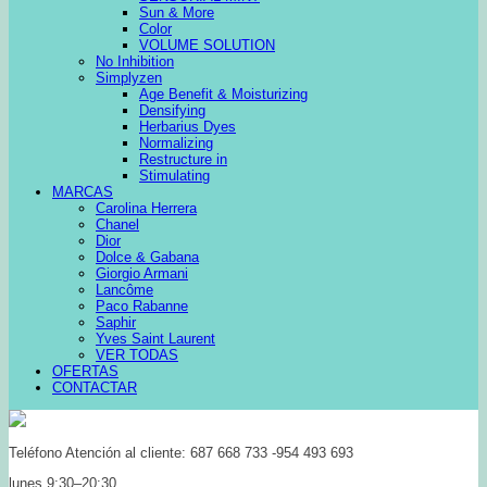
Sun & More
Color
VOLUME SOLUTION
No Inhibition
Simplyzen
Age Benefit & Moisturizing
Densifying
Herbarius Dyes
Normalizing
Restructure in
Stimulating
MARCAS
Carolina Herrera
Chanel
Dior
Dolce & Gabana
Giorgio Armani
Lancôme
Paco Rabanne
Saphir
Yves Saint Laurent
VER TODAS
OFERTAS
CONTACTAR
Teléfono Atención al cliente: 687 668 733 -954 493 693
lunes 9:30–20:30