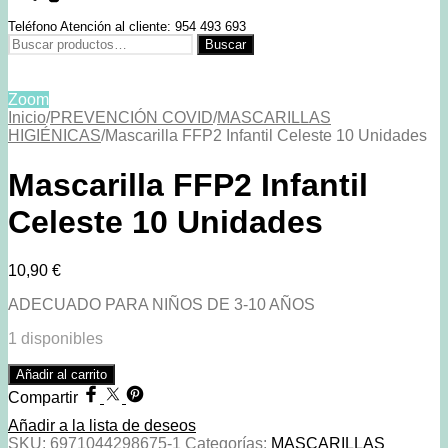
Teléfono Atención al cliente: 954 493 693
Buscar
Buscar
por:
Zoom
Inicio
/
PREVENCIÓN COVID
/
MASCARILLAS
HIGIÉNICAS
/
Mascarilla FFP2 Infantil Celeste 10 Unidades
Mascarilla FFP2 Infantil
Celeste 10 Unidades
10,90
€
ADECUADO PARA NIÑOS DE 3-10 AÑOS
1 disponibles
Mascarilla
Añadir al carrito
FFP2
Compartir
Infantil
Celeste
Añadir a la lista de deseos
10
SKU:
6971044298675-1
Categorías:
MASCARILLAS