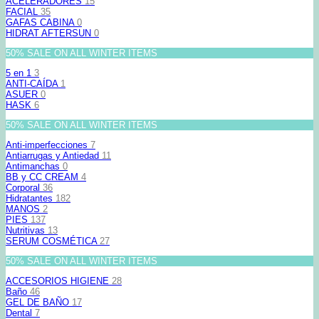
ACELERADORES
15
FACIAL
35
GAFAS CABINA
0
HIDRAT AFTERSUN
0
50% SALE ON ALL WINTER ITEMS
5 en 1
3
ANTI-CAÍDA
1
ASUER
0
HASK
6
50% SALE ON ALL WINTER ITEMS
Anti-imperfecciones
7
Antiarrugas y Antiedad
11
Antimanchas
0
BB y CC CREAM
4
Corporal
36
Hidratantes
182
MANOS
2
PIES
137
Nutritivas
13
SERUM COSMÉTICA
27
50% SALE ON ALL WINTER ITEMS
ACCESORIOS HIGIENE
28
Baño
46
GEL DE BAÑO
17
Dental
7