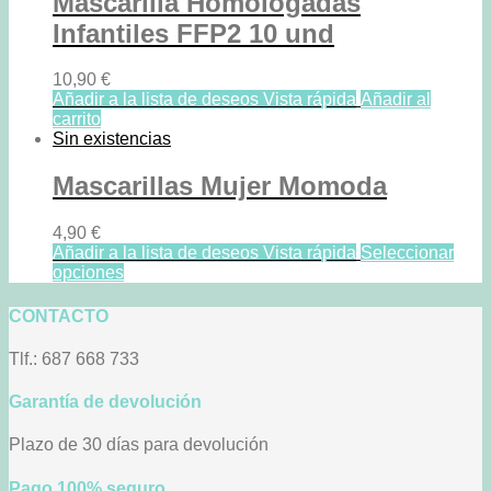
Mascarilla Homologadas
Infantiles FFP2 10 und
10,90
€
Añadir a la lista de deseos
Vista rápida
Añadir al
carrito
Sin existencias
Mascarillas Mujer Momoda
4,90
€
Añadir a la lista de deseos
Vista rápida
Seleccionar
opciones
CONTACTO
Tlf.: 687 668 733
Garantía de devolución
Plazo de 30 días para devolución
Pago 100% seguro