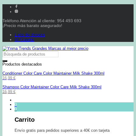
Teléfono Atención al cliente: 954 493 693
¡Precio más barato asegurado!
Lista de deseos
Mi Cuenta
Productos destacados
Conditioner Color Care Color Maintainer Milk Shake 300ml
16,99
€
Shampoo Color Maintainer Color Care Milk Shake 300ml
16,99
€
0
0
Carrito
Envío gratis para pedidos superiores a 40€ con tarjeta