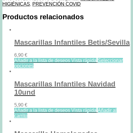
Unidades
HIGIÉNICAS
,
PREVENCIÓN COVID
cantidad
Productos relacionados
Mascarillas Infantiles Betis/Sevilla
6,90
€
Añadir a la lista de deseos
Vista rápida
Seleccionar
opciones
Mascarillas Infantiles Navidad
10und
5,90
€
Añadir a la lista de deseos
Vista rápida
Añadir al
carrito