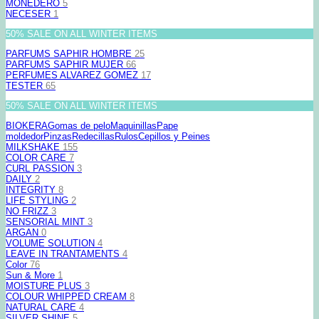
MONEDERO
5
NECESER
1
50% SALE ON ALL WINTER ITEMS
PARFUMS SAPHIR HOMBRE
25
PARFUMS SAPHIR MUJER
66
PERFUMES ALVAREZ GOMEZ
17
TESTER
65
50% SALE ON ALL WINTER ITEMS
BIOKERA
Gomas de pelo
Maquinillas
Pape
moldedor
Pinzas
Redecillas
Rulos
Cepillos y Peines
MILKSHAKE
155
COLOR CARE
7
CURL PASSION
3
DAILY
2
INTEGRITY
8
LIFE STYLING
2
NO FRIZZ
3
SENSORIAL MINT
3
ARGAN
0
VOLUME SOLUTION
4
LEAVE IN TRANTAMENTS
4
Color
76
Sun & More
1
MOISTURE PLUS
3
COLOUR WHIPPED CREAM
8
NATURAL CARE
4
SILVER SHINE
5