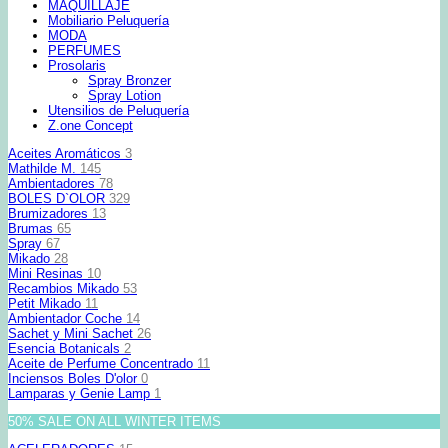
MAQUILLAJE
Mobiliario Peluquería
MODA
PERFUMES
Prosolaris
Spray Bronzer
Spray Lotion
Utensilios de Peluquería
Z.one Concept
Aceites Aromáticos
3
Mathilde M.
145
Ambientadores
78
BOLES D`OLOR
329
Brumizadores
13
Brumas
65
Spray
67
Mikado
28
Mini Resinas
10
Recambios Mikado
53
Petit Mikado
11
Ambientador Coche
14
Sachet y Mini Sachet
26
Esencia Botanicals
2
Aceite de Perfume Concentrado
11
Inciensos Boles D'olor
0
Lamparas y Genie Lamp
1
50% SALE ON ALL WINTER ITEMS