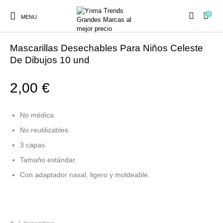
0
MENU
Inicio
/
PREVENCIÓN COVID
/
MASCARILLAS HIGIÉNICAS
Mascarillas Desechables Para Niños Celeste
De Dibujos 10 und
2,00
€
Ambientadores y
AUSTRALIAN GOLD
AUTOBRONCEADORES
CABELLO
Decoración
No médica.
No reutilizables.
CURSOS
3 capas.
COSMÉTICA
HIGIENE
Juegos y juguetes
PRESENCIALES
Tamaño estándar.
Con adaptador nasal, ligero y moldeable.
MAQUILLAJE
Mobiliario Peluquería
MODA
PERFUMES