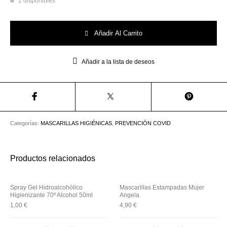
1 disponibles
Utensilios de
Prosolaris
Z.one Concept
Peluquería
Mascarillas Desechables Para Niños Celeste De Dibujos 10 und cantidad
Añadir Al Carrito
Añadir a la lista de deseos
Categorías:
MASCARILLAS HIGIÉNICAS
,
PREVENCIÓN COVID
Productos relacionados
Spray Gel Hidroalcohólico
Mascarillas Estampadas Mujer
Higienizante 70º Alcohol 50ml
Angela
1,00
€
4,90
€