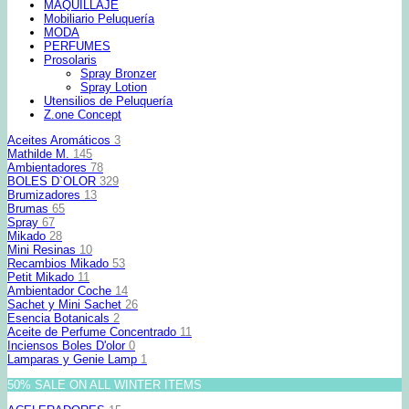
MAQUILLAJE
Mobiliario Peluquería
MODA
PERFUMES
Prosolaris
Spray Bronzer
Spray Lotion
Utensilios de Peluquería
Z.one Concept
Aceites Aromáticos
3
Mathilde M.
145
Ambientadores
78
BOLES D`OLOR
329
Brumizadores
13
Brumas
65
Spray
67
Mikado
28
Mini Resinas
10
Recambios Mikado
53
Petit Mikado
11
Ambientador Coche
14
Sachet y Mini Sachet
26
Esencia Botanicals
2
Aceite de Perfume Concentrado
11
Inciensos Boles D'olor
0
Lamparas y Genie Lamp
1
50% SALE ON ALL WINTER ITEMS