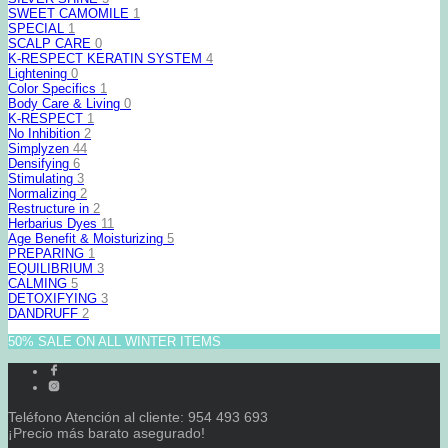
SWEET CAMOMILE
1
SPECIAL
1
SCALP CARE
0
K-RESPECT KERATIN SYSTEM
4
Lightening
0
Color Specifics
1
Body Care & Living
0
K-RESPECT
1
No Inhibition
2
Simplyzen
44
Densifying
6
Stimulating
3
Normalizing
2
Restructure in
2
Herbarius Dyes
11
Age Benefit & Moisturizing
5
PREPARING
1
EQUILIBRIUM
3
CALMING
5
DETOXIFYING
3
DANDRUFF
2
50% SALE ON ALL WINTER ITEMS
Teléfono Atención al cliente: 954 493 693
¡Precio más barato asegurado!