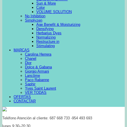
Sun & More
Color
VOLUME SOLUTION
No Inhibition
Simplyzen
Age Benefit & Moisturizing
Densifying
Herbarius Dyes
Normalizing
Restructure in
Stimulating
MARCAS
Carolina Herrera
Chanel
Dior
Dolce & Gabana
Giorgio Armani
Lancôme
Paco Rabanne
Saphir
Yves Saint Laurent
VER TODAS
OFERTAS
CONTACTAR
Teléfono Atención al cliente: 687 668 733 -954 493 693
lunes 9:30–20:30