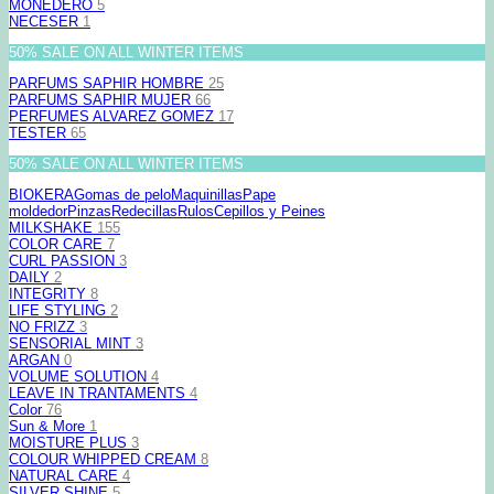
MONEDERO
5
NECESER
1
50% SALE ON ALL WINTER ITEMS
PARFUMS SAPHIR HOMBRE
25
PARFUMS SAPHIR MUJER
66
PERFUMES ALVAREZ GOMEZ
17
TESTER
65
50% SALE ON ALL WINTER ITEMS
BIOKERA
Gomas de pelo
Maquinillas
Pape
moldedor
Pinzas
Redecillas
Rulos
Cepillos y Peines
MILKSHAKE
155
COLOR CARE
7
CURL PASSION
3
DAILY
2
INTEGRITY
8
LIFE STYLING
2
NO FRIZZ
3
SENSORIAL MINT
3
ARGAN
0
VOLUME SOLUTION
4
LEAVE IN TRANTAMENTS
4
Color
76
Sun & More
1
MOISTURE PLUS
3
COLOUR WHIPPED CREAM
8
NATURAL CARE
4
SILVER SHINE
5