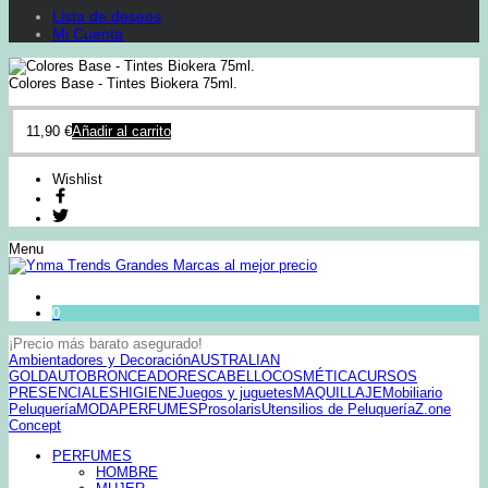
Lista de deseos
Mi Cuenta
Colores Base - Tintes Biokera 75ml.
11,90
€
Añadir al carrito
Wishlist
Menu
0
¡Precio más barato asegurado!
Ambientadores y Decoración
AUSTRALIAN
GOLD
AUTOBRONCEADORES
CABELLO
COSMÉTICA
CURSOS
PRESENCIALES
HIGIENE
Juegos y juguetes
MAQUILLAJE
Mobiliario
Peluquería
MODA
PERFUMES
Prosolaris
Utensilios de Peluquería
Z.one
Concept
PERFUMES
HOMBRE