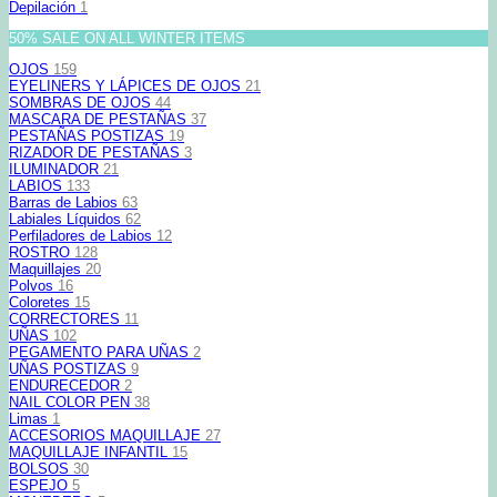
Depilación
1
50% SALE ON ALL WINTER ITEMS
OJOS
159
EYELINERS Y LÁPICES DE OJOS
21
SOMBRAS DE OJOS
44
MASCARA DE PESTAÑAS
37
PESTAÑAS POSTIZAS
19
RIZADOR DE PESTAÑAS
3
ILUMINADOR
21
LABIOS
133
Barras de Labios
63
Labiales Líquidos
62
Perfiladores de Labios
12
ROSTRO
128
Maquillajes
20
Polvos
16
Coloretes
15
CORRECTORES
11
UÑAS
102
PEGAMENTO PARA UÑAS
2
UÑAS POSTIZAS
9
ENDURECEDOR
2
NAIL COLOR PEN
38
Limas
1
ACCESORIOS MAQUILLAJE
27
MAQUILLAJE INFANTIL
15
BOLSOS
30
ESPEJO
5