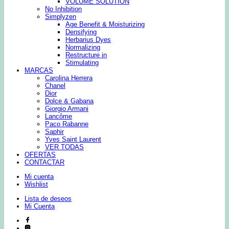
VOLUME SOLUTION
No Inhibition
Simplyzen
Age Benefit & Moisturizing
Densifying
Herbarius Dyes
Normalizing
Restructure in
Stimulating
MARCAS
Carolina Herrera
Chanel
Dior
Dolce & Gabana
Giorgio Armani
Lancôme
Paco Rabanne
Saphir
Yves Saint Laurent
VER TODAS
OFERTAS
CONTACTAR
Mi cuenta
Wishlist
Lista de deseos
Mi Cuenta