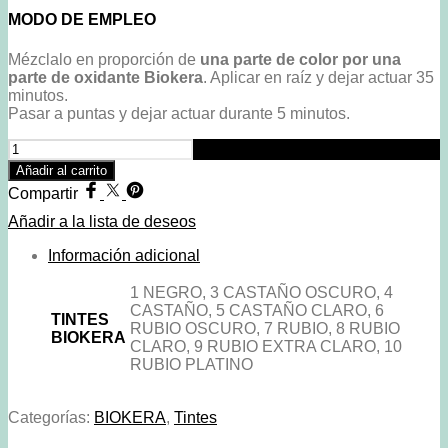
MODO DE EMPLEO
Mézclalo en proporción de
una parte de color por una
parte de oxidante Biokera
. Aplicar en raíz y dejar actuar 35
minutos.
Pasar a puntas y dejar actuar durante 5 minutos.
Colores
Base
Añadir al carrito
-
Compartir
Tintes
Biokera
Añadir a la lista de deseos
75ml.
cantidad
Información adicional
1 NEGRO, 3 CASTAÑO OSCURO, 4
CASTAÑO, 5 CASTAÑO CLARO, 6
TINTES
RUBIO OSCURO, 7 RUBIO, 8 RUBIO
BIOKERA
CLARO, 9 RUBIO EXTRA CLARO, 10
RUBIO PLATINO
Categorías:
BIOKERA
,
Tintes