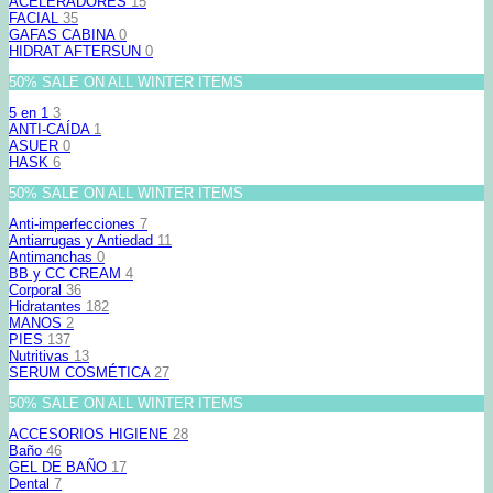
ACELERADORES
15
FACIAL
35
GAFAS CABINA
0
HIDRAT AFTERSUN
0
50% SALE ON ALL WINTER ITEMS
5 en 1
3
ANTI-CAÍDA
1
ASUER
0
HASK
6
50% SALE ON ALL WINTER ITEMS
Anti-imperfecciones
7
Antiarrugas y Antiedad
11
Antimanchas
0
BB y CC CREAM
4
Corporal
36
Hidratantes
182
MANOS
2
PIES
137
Nutritivas
13
SERUM COSMÉTICA
27
50% SALE ON ALL WINTER ITEMS
ACCESORIOS HIGIENE
28
Baño
46
GEL DE BAÑO
17
Dental
7