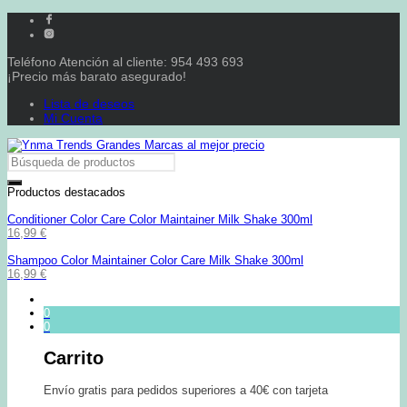
Teléfono Atención al cliente: 954 493 693
¡Precio más barato asegurado!
Lista de deseos
Mi Cuenta
Productos destacados
Conditioner Color Care Color Maintainer Milk Shake 300ml
16,99
€
Shampoo Color Maintainer Color Care Milk Shake 300ml
16,99
€
0
0
Carrito
Envío gratis para pedidos superiores a 40€ con tarjeta