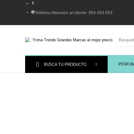
Teléfono Atención al cliente: 954 493 693
PERFU
BUSCA TU PRODUCTO
Ambientadores y
AUSTRALIAN GOLD
AUTOBRONC
Decoración
MAQUILLAJE
Mobiliario Peluquería