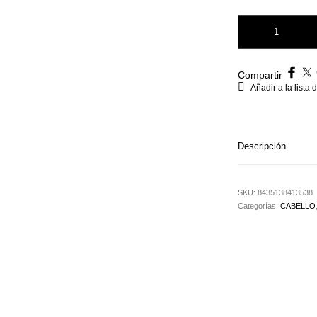
RULO VELCRO BIFU
Compartir
Añadir a la lista
Descripción
SKU:
8435138413538
Categorías:
CABELLO