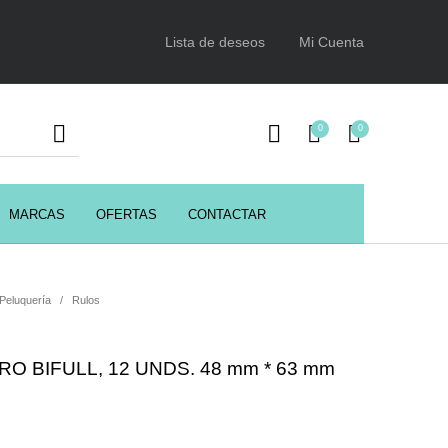
Lista de deseos
Mi Cuenta
0
0
MARCAS
OFERTAS
CONTACTAR
URSOS
HIGIENE
Juegos y juguetes
ENCIALES
 Peluquería
/
Rulos
Utensilios de Peluquería
Z.one Concept
O BIFULL, 12 UNDS. 48 mm * 63 mm