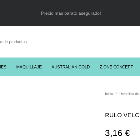
¡Precio más barato asegurado!
MES
MAQUILLAJE
AUSTRALIAN GOLD
Z.ONE CONCEPT
C
EADORES
CABELLO
COSMÉTICA
PRES
Inicio
/
Utensilios de
MODA
PERFUMES
Prosolaris
RULO VELCR
3,16
€