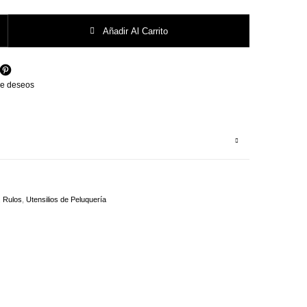
LL, 12 UNDS. 48 mm * 63 mm cantidad
Añadir Al Carrito
 de deseos
,
Rulos
,
Utensilios de Peluquería