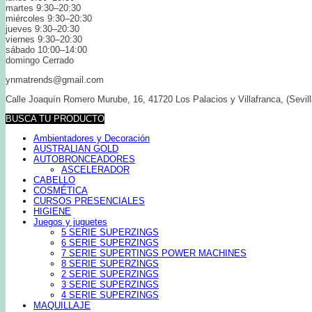
martes 9:30–20:30
miércoles 9:30–20:30
jueves 9:30–20:30
viernes 9:30–20:30
sábado 10:00–14:00
domingo Cerrado
ynmatrends@gmail.com
Calle Joaquín Romero Murube, 16, 41720 Los Palacios y Villafranca, (Sevill
BUSCA TU PRODUCTO
Ambientadores y Decoración
AUSTRALIAN GOLD
AUTOBRONCEADORES
ASCELERADOR
CABELLO
COSMÉTICA
CURSOS PRESENCIALES
HIGIENE
Juegos y juguetes
5 SERIE SUPERZINGS
6 SERIE SUPERZINGS
7 SERIE SUPERTINGS POWER MACHINES
8 SERIE SUPERZINGS
2 SERIE SUPERZINGS
3 SERIE SUPERZINGS
4 SERIE SUPERZINGS
MAQUILLAJE