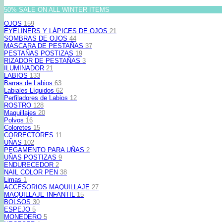
50% SALE ON ALL WINTER ITEMS
OJOS
159
EYELINERS Y LÁPICES DE OJOS
21
SOMBRAS DE OJOS
44
MASCARA DE PESTAÑAS
37
PESTAÑAS POSTIZAS
19
RIZADOR DE PESTAÑAS
3
ILUMINADOR
21
LABIOS
133
Barras de Labios
63
Labiales Líquidos
62
Perfiladores de Labios
12
ROSTRO
128
Maquillajes
20
Polvos
16
Coloretes
15
CORRECTORES
11
UÑAS
102
PEGAMENTO PARA UÑAS
2
UÑAS POSTIZAS
9
ENDURECEDOR
2
NAIL COLOR PEN
38
Limas
1
ACCESORIOS MAQUILLAJE
27
MAQUILLAJE INFANTIL
15
BOLSOS
30
ESPEJO
5
MONEDERO
5