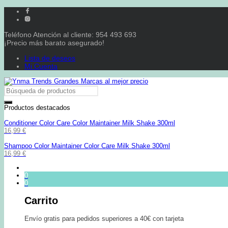
Teléfono Atención al cliente: 954 493 693
¡Precio más barato asegurado!
Lista de deseos
Mi Cuenta
Productos destacados
Conditioner Color Care Color Maintainer Milk Shake 300ml
16,99
€
Shampoo Color Maintainer Color Care Milk Shake 300ml
16,99
€
0
0
Carrito
Envío gratis para pedidos superiores a 40€ con tarjeta