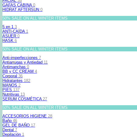
FACIAL
35
GAFAS CABINA
0
HIDRAT AFTERSUN
0
50% SALE ON ALL WINTER ITEMS
5 en 1
3
ANTI-CAÍDA
1
ASUER
0
HASK
6
50% SALE ON ALL WINTER ITEMS
Anti-imperfecciones
7
Antiarrugas y Antiedad
11
Antimanchas
0
BB y CC CREAM
4
Corporal
36
Hidratantes
182
MANOS
2
PIES
137
Nutritivas
13
SERUM COSMÉTICA
27
50% SALE ON ALL WINTER ITEMS
ACCESORIOS HIGIENE
28
Baño
46
GEL DE BAÑO
17
Dental
7
Depilación
1