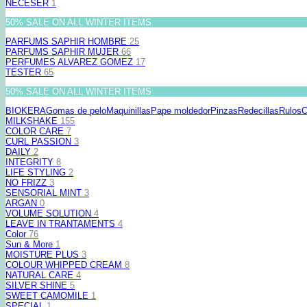
NECESER
1
50% SALE ON ALL WINTER ITEMS
PARFUMS SAPHIR HOMBRE
25
PARFUMS SAPHIR MUJER
66
PERFUMES ALVAREZ GOMEZ
17
TESTER
65
50% SALE ON ALL WINTER ITEMS
BIOKERA
Gomas de pelo
Maquinillas
Pape moldedor
Pinzas
Redecillas
Rulos
C
MILKSHAKE
155
COLOR CARE
7
CURL PASSION
3
DAILY
2
INTEGRITY
8
LIFE STYLING
2
NO FRIZZ
3
SENSORIAL MINT
3
ARGAN
0
VOLUME SOLUTION
4
LEAVE IN TRANTAMENTS
4
Color
76
Sun & More
1
MOISTURE PLUS
3
COLOUR WHIPPED CREAM
8
NATURAL CARE
4
SILVER SHINE
5
SWEET CAMOMILE
1
SPECIAL
1