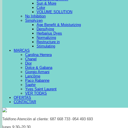
Sun & More
Color
VOLUME SOLUTION
No Inhibition
Simplyzen
Age Benefit & Moisturizing
Densifying
Herbarius Dyes
Normalizing
Restructure in
Stimulating
MARCAS
Carolina Herrera
Chanel
Dior
Dolce & Gabana
Giorgio Armani
Lancôme
Paco Rabanne
Saphir
Yves Saint Laurent
VER TODAS
OFERTAS
CONTACTAR
Teléfono Atención al cliente: 687 668 733 -954 493 693
lunes 9:30–20:30