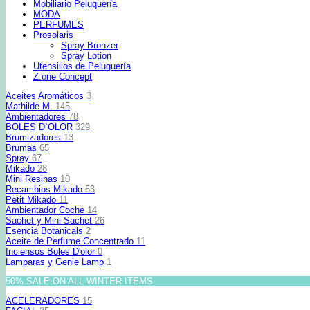
Mobiliario Peluquería
MODA
PERFUMES
Prosolaris
Spray Bronzer
Spray Lotion
Utensilios de Peluquería
Z.one Concept
Aceites Aromáticos
3
Mathilde M.
145
Ambientadores
78
BOLES D`OLOR
329
Brumizadores
13
Brumas
65
Spray
67
Mikado
28
Mini Resinas
10
Recambios Mikado
53
Petit Mikado
11
Ambientador Coche
14
Sachet y Mini Sachet
26
Esencia Botanicals
2
Aceite de Perfume Concentrado
11
Inciensos Boles D'olor
0
Lamparas y Genie Lamp
1
50% SALE ON ALL WINTER ITEMS
ACELERADORES
15