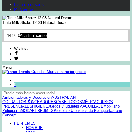
Lista de deseos
Mi Cuenta
Tinte Milk Shake 12.03 Natural Dorato
14,90
€
Añadir al carrito
Wishlist
Menu
0
¡Precio más barato asegurado!
Ambientadores y Decoración
AUSTRALIAN
GOLD
AUTOBRONCEADORES
CABELLO
COSMÉTICA
CURSOS
PRESENCIALES
HIGIENE
Juegos y juguetes
MAQUILLAJE
Mobiliario
Peluquería
MODA
PERFUMES
Prosolaris
Utensilios de Peluquería
Z.one
Concept
PERFUMES
HOMBRE