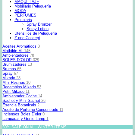
MAQUILLAJE
Mobiliario Peluquería
MODA
PERFUMES
Prosolaris
Spray Bronzer
Spray Lotion
Utensilios de Peluquería
Z.one Concept
Aceites Aromáticos
3
Mathilde M.
145
Ambientadores
78
BOLES D`OLOR
329
Brumizadores
13
Brumas
65
Spray
67
Mikado
28
Mini Resinas
10
Recambios Mikado
53
Petit Mikado
11
Ambientador Coche
14
Sachet y Mini Sachet
26
Esencia Botanicals
2
Aceite de Perfume Concentrado
11
Inciensos Boles D'olor
0
Lamparas y Genie Lamp
1
50% SALE ON ALL WINTER ITEMS