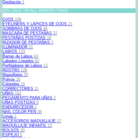
Depilación
1
50% SALE ON ALL WINTER ITEMS
OJOS
159
EYELINERS Y LÁPICES DE OJOS
21
SOMBRAS DE OJOS
44
MASCARA DE PESTAÑAS
37
PESTAÑAS POSTIZAS
19
RIZADOR DE PESTAÑAS
3
ILUMINADOR
21
LABIOS
133
Barras de Labios
63
Labiales Líquidos
62
Perfiladores de Labios
12
ROSTRO
128
Maquillajes
20
Polvos
16
Coloretes
15
CORRECTORES
11
UÑAS
102
PEGAMENTO PARA UÑAS
2
UÑAS POSTIZAS
9
ENDURECEDOR
2
NAIL COLOR PEN
38
Limas
1
ACCESORIOS MAQUILLAJE
27
MAQUILLAJE INFANTIL
15
BOLSOS
30
ESPEJO
5