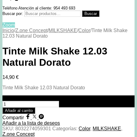
Teléfono Atención al cliente: 954 493 693
Buscar por:
Buscar
Zoom
Inicio
/
Z.one Concept
/
MILKSHAKE
/
Color
/
Tinte Milk Shake
12.03 Natural Dorato
Tinte Milk Shake 12.03
Natural Dorato
14,90
€
Tinte Milk Shake 12.03 Natural Dorato
Tinte Milk Shake 12.03 Natural Dorato cantidad
Añadir al carrito
Compartir
Añadir a la lista de deseos
SKU:
8032274059301
Categorías:
Color
,
MILKSHAKE
,
Z.one Concept