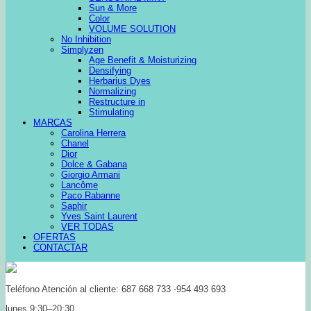
Sun & More
Color
VOLUME SOLUTION
No Inhibition
Simplyzen
Age Benefit & Moisturizing
Densifying
Herbarius Dyes
Normalizing
Restructure in
Stimulating
MARCAS
Carolina Herrera
Chanel
Dior
Dolce & Gabana
Giorgio Armani
Lancôme
Paco Rabanne
Saphir
Yves Saint Laurent
VER TODAS
OFERTAS
CONTACTAR
Teléfono Atención al cliente: 687 668 733 -954 493 693
lunes 9:30–20:30