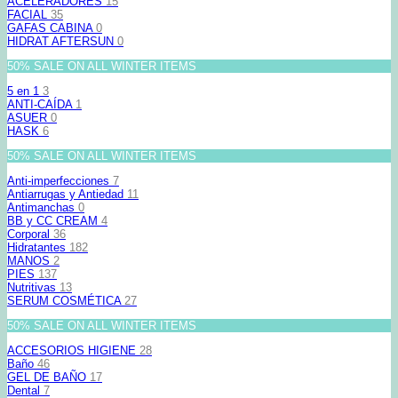
ACELERADORES
15
FACIAL
35
GAFAS CABINA
0
HIDRAT AFTERSUN
0
50% SALE ON ALL WINTER ITEMS
5 en 1
3
ANTI-CAÍDA
1
ASUER
0
HASK
6
50% SALE ON ALL WINTER ITEMS
Anti-imperfecciones
7
Antiarrugas y Antiedad
11
Antimanchas
0
BB y CC CREAM
4
Corporal
36
Hidratantes
182
MANOS
2
PIES
137
Nutritivas
13
SERUM COSMÉTICA
27
50% SALE ON ALL WINTER ITEMS
ACCESORIOS HIGIENE
28
Baño
46
GEL DE BAÑO
17
Dental
7