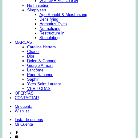
VOLUME SOLUTION
No Inhibition
Simplyzen
Age Benefit & Moisturizing
Densifying
Herbarius Dyes
Normalizing
Restructure in
Stimulating
MARCAS
Carolina Herrera
Chanel
Dior
Dolce & Gabana
Giorgio Armani
Lancôme
Paco Rabanne
Saphir
Yves Saint Laurent
VER TODAS
OFERTAS
CONTACTAR
Mi cuenta
Wishlist
Lista de deseos
Mi Cuenta