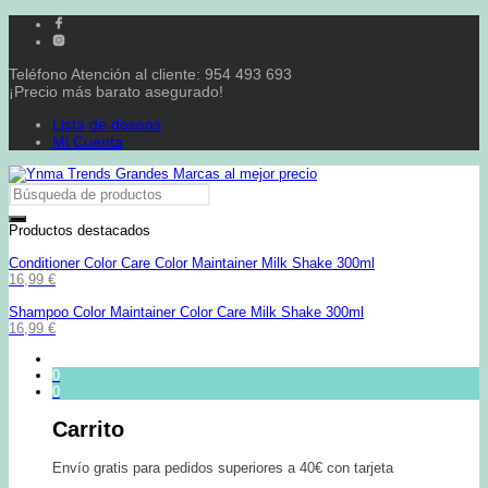
Teléfono Atención al cliente: 954 493 693
¡Precio más barato asegurado!
Lista de deseos
Mi Cuenta
Productos destacados
Conditioner Color Care Color Maintainer Milk Shake 300ml
16,99
€
Shampoo Color Maintainer Color Care Milk Shake 300ml
16,99
€
0
0
Carrito
Envío gratis para pedidos superiores a 40€ con tarjeta