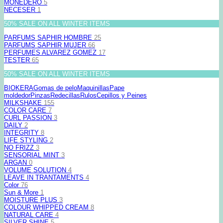
MONEDERO
5
NECESER
1
50% SALE ON ALL WINTER ITEMS
PARFUMS SAPHIR HOMBRE
25
PARFUMS SAPHIR MUJER
66
PERFUMES ALVAREZ GOMEZ
17
TESTER
65
50% SALE ON ALL WINTER ITEMS
BIOKERA
Gomas de pelo
Maquinillas
Pape
moldedor
Pinzas
Redecillas
Rulos
Cepillos y Peines
MILKSHAKE
155
COLOR CARE
7
CURL PASSION
3
DAILY
2
INTEGRITY
8
LIFE STYLING
2
NO FRIZZ
3
SENSORIAL MINT
3
ARGAN
0
VOLUME SOLUTION
4
LEAVE IN TRANTAMENTS
4
Color
76
Sun & More
1
MOISTURE PLUS
3
COLOUR WHIPPED CREAM
8
NATURAL CARE
4
SILVER SHINE
5