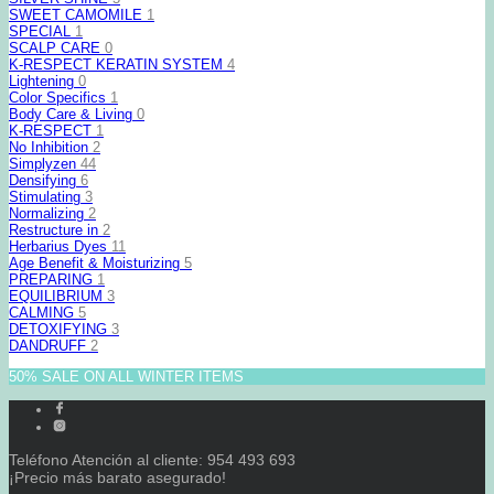
SWEET CAMOMILE
1
SPECIAL
1
SCALP CARE
0
K-RESPECT KERATIN SYSTEM
4
Lightening
0
Color Specifics
1
Body Care & Living
0
K-RESPECT
1
No Inhibition
2
Simplyzen
44
Densifying
6
Stimulating
3
Normalizing
2
Restructure in
2
Herbarius Dyes
11
Age Benefit & Moisturizing
5
PREPARING
1
EQUILIBRIUM
3
CALMING
5
DETOXIFYING
3
DANDRUFF
2
50% SALE ON ALL WINTER ITEMS
Teléfono Atención al cliente: 954 493 693
¡Precio más barato asegurado!