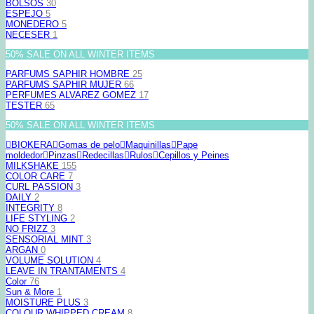
BOLSOS
30
ESPEJO
5
MONEDERO
5
NECESER
1
50% SALE ON ALL WINTER ITEMS
PARFUMS SAPHIR HOMBRE
25
PARFUMS SAPHIR MUJER
66
PERFUMES ALVAREZ GOMEZ
17
TESTER
65
50% SALE ON ALL WINTER ITEMS
BIOKERA
Gomas de pelo
Maquinillas
Pape
moldedor
Pinzas
Redecillas
Rulos
Cepillos y Peines
MILKSHAKE
155
COLOR CARE
7
CURL PASSION
3
DAILY
2
INTEGRITY
8
LIFE STYLING
2
NO FRIZZ
3
SENSORIAL MINT
3
ARGAN
0
VOLUME SOLUTION
4
LEAVE IN TRANTAMENTS
4
Color
76
Sun & More
1
MOISTURE PLUS
3
COLOUR WHIPPED CREAM
8