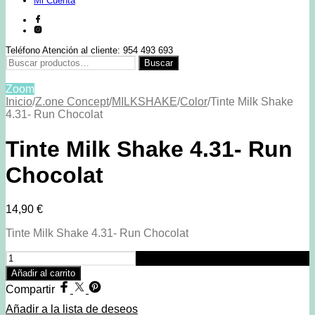
Mi Cuenta
Teléfono Atención al cliente: 954 493 693
Buscar
Buscar
por:
Zoom
Inicio
/
Z.one Concept
/
MILKSHAKE
/
Color
/
Tinte Milk Shake
4.31- Run Chocolat
Tinte Milk Shake 4.31- Run
Chocolat
14,90
€
Tinte Milk Shake 4.31- Run Chocolat
Tinte
Milk
Añadir al carrito
Shake
Compartir
4.31-
Run
Añadir a la lista de deseos