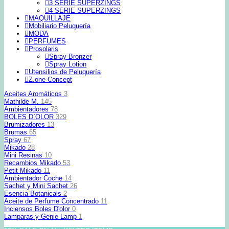
3 SERIE SUPERZINGS
4 SERIE SUPERZINGS
MAQUILLAJE
Mobiliario Peluquería
MODA
PERFUMES
Prosolaris
Spray Bronzer
Spray Lotion
Utensilios de Peluquería
Z.one Concept
Aceites Aromáticos
3
Mathilde M.
145
Ambientadores
78
BOLES D`OLOR
329
Brumizadores
13
Brumas
65
Spray
67
Mikado
28
Mini Resinas
10
Recambios Mikado
53
Petit Mikado
11
Ambientador Coche
14
Sachet y Mini Sachet
26
Esencia Botanicals
2
Aceite de Perfume Concentrado
11
Inciensos Boles D'olor
0
Lamparas y Genie Lamp
1