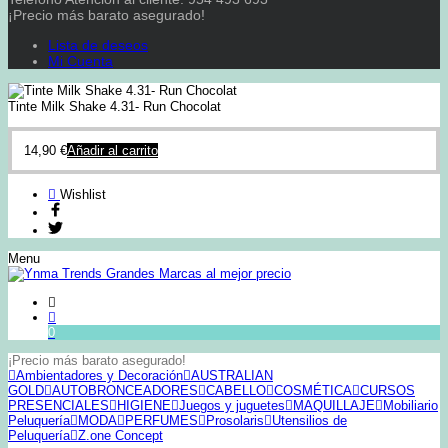
¡Precio más barato asegurado!
Lista de deseos
Mi Cuenta
Tinte Milk Shake 4.31- Run Chocolat
14,90
€
Añadir al carrito
Wishlist
Menu
0
¡Precio más barato asegurado!
Ambientadores y Decoración
AUSTRALIAN
GOLD
AUTOBRONCEADORES
CABELLO
COSMÉTICA
CURSOS
PRESENCIALES
HIGIENE
Juegos y juguetes
MAQUILLAJE
Mobiliario
Peluquería
MODA
PERFUMES
Prosolaris
Utensilios de
Peluquería
Z.one Concept