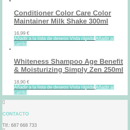
Conditioner Color Care Color
Maintainer Milk Shake 300ml
16,99
€
Añadir a la lista de deseos
Vista rápida
Añadir al
carrito
Whiteness Shampoo Age Benefit
& Moisturizing Simply Zen 250ml
18,90
€
Añadir a la lista de deseos
Vista rápida
Añadir al
carrito
CONTACTO
Tlf.: 687 668 733