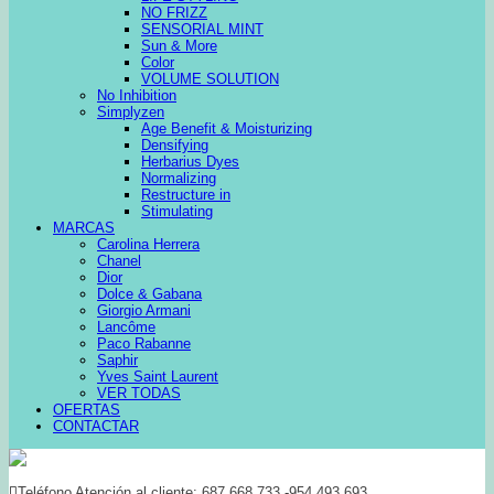
NO FRIZZ
SENSORIAL MINT
Sun & More
Color
VOLUME SOLUTION
No Inhibition
Simplyzen
Age Benefit & Moisturizing
Densifying
Herbarius Dyes
Normalizing
Restructure in
Stimulating
MARCAS
Carolina Herrera
Chanel
Dior
Dolce & Gabana
Giorgio Armani
Lancôme
Paco Rabanne
Saphir
Yves Saint Laurent
VER TODAS
OFERTAS
CONTACTAR
Teléfono Atención al cliente: 687 668 733 -954 493 693