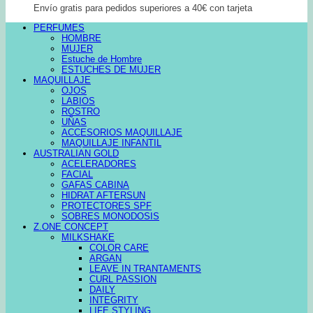
Envío gratis para pedidos superiores a 40€ con tarjeta
PERFUMES
HOMBRE
MUJER
Estuche de Hombre
ESTUCHES DE MUJER
MAQUILLAJE
OJOS
LABIOS
ROSTRO
UÑAS
ACCESORIOS MAQUILLAJE
MAQUILLAJE INFANTIL
AUSTRALIAN GOLD
ACELERADORES
FACIAL
GAFAS CABINA
HIDRAT AFTERSUN
PROTECTORES SPF
SOBRES MONODOSIS
Z.ONE CONCEPT
MILKSHAKE
COLOR CARE
ARGAN
LEAVE IN TRANTAMENTS
CURL PASSION
DAILY
INTEGRITY
LIFE STYLING