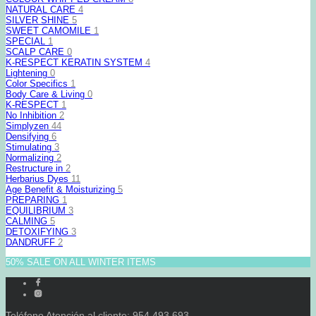
NATURAL CARE
4
SILVER SHINE
5
SWEET CAMOMILE
1
SPECIAL
1
SCALP CARE
0
K-RESPECT KERATIN SYSTEM
4
Lightening
0
Color Specifics
1
Body Care & Living
0
K-RESPECT
1
No Inhibition
2
Simplyzen
44
Densifying
6
Stimulating
3
Normalizing
2
Restructure in
2
Herbarius Dyes
11
Age Benefit & Moisturizing
5
PREPARING
1
EQUILIBRIUM
3
CALMING
5
DETOXIFYING
3
DANDRUFF
2
50% SALE ON ALL WINTER ITEMS
Teléfono Atención al cliente: 954 493 693