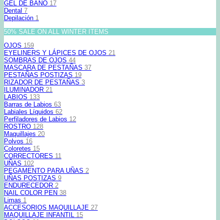
GEL DE BAÑO
17
Dental
7
Depilación
1
50% SALE ON ALL WINTER ITEMS
OJOS
159
EYELINERS Y LÁPICES DE OJOS
21
SOMBRAS DE OJOS
44
MASCARA DE PESTAÑAS
37
PESTAÑAS POSTIZAS
19
RIZADOR DE PESTAÑAS
3
ILUMINADOR
21
LABIOS
133
Barras de Labios
63
Labiales Líquidos
62
Perfiladores de Labios
12
ROSTRO
128
Maquillajes
20
Polvos
16
Coloretes
15
CORRECTORES
11
UÑAS
102
PEGAMENTO PARA UÑAS
2
UÑAS POSTIZAS
9
ENDURECEDOR
2
NAIL COLOR PEN
38
Limas
1
ACCESORIOS MAQUILLAJE
27
MAQUILLAJE INFANTIL
15