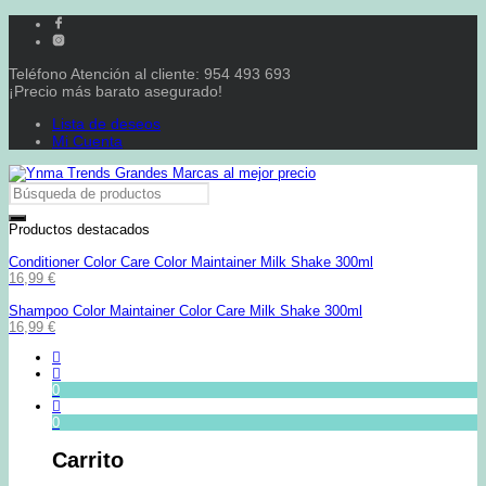
Teléfono Atención al cliente: 954 493 693
¡Precio más barato asegurado!
Lista de deseos
Mi Cuenta
Productos destacados
Conditioner Color Care Color Maintainer Milk Shake 300ml
16,99
€
Shampoo Color Maintainer Color Care Milk Shake 300ml
16,99
€
0
0
Carrito