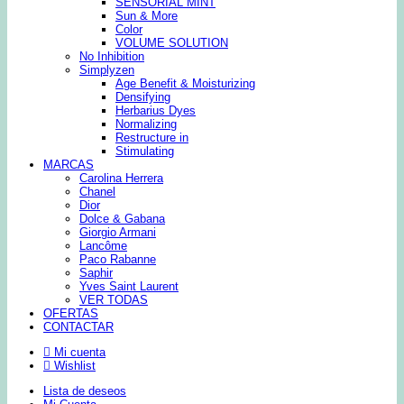
SENSORIAL MINT
Sun & More
Color
VOLUME SOLUTION
No Inhibition
Simplyzen
Age Benefit & Moisturizing
Densifying
Herbarius Dyes
Normalizing
Restructure in
Stimulating
MARCAS
Carolina Herrera
Chanel
Dior
Dolce & Gabana
Giorgio Armani
Lancôme
Paco Rabanne
Saphir
Yves Saint Laurent
VER TODAS
OFERTAS
CONTACTAR
Mi cuenta
Wishlist
Lista de deseos