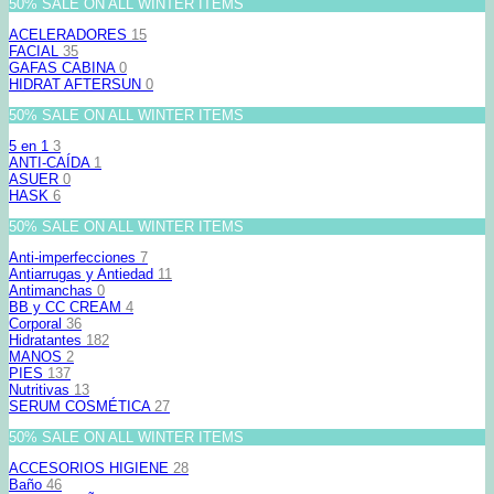
50% SALE ON ALL WINTER ITEMS
ACELERADORES
15
FACIAL
35
GAFAS CABINA
0
HIDRAT AFTERSUN
0
50% SALE ON ALL WINTER ITEMS
5 en 1
3
ANTI-CAÍDA
1
ASUER
0
HASK
6
50% SALE ON ALL WINTER ITEMS
Anti-imperfecciones
7
Antiarrugas y Antiedad
11
Antimanchas
0
BB y CC CREAM
4
Corporal
36
Hidratantes
182
MANOS
2
PIES
137
Nutritivas
13
SERUM COSMÉTICA
27
50% SALE ON ALL WINTER ITEMS
ACCESORIOS HIGIENE
28
Baño
46