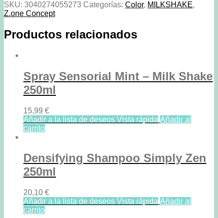
Chocolat
SKU:
3040274055273
Categorías:
Color
,
MILKSHAKE
,
cantidad
Z.one Concept
Productos relacionados
Spray Sensorial Mint – Milk Shake
250ml
15,99
€
Añadir a la lista de deseos
Vista rápida
Añadir al
carrito
Densifying Shampoo Simply Zen
250ml
20,10
€
Añadir a la lista de deseos
Vista rápida
Añadir al
carrito