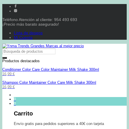
Teléfono Atención al cliente: 954 493 693
¡Precio más barato asegurado!
Lista de deseos
Mi Cuenta
Productos destacados
Conditioner Color Care Color Maintainer Milk Shake 300ml
16,99
€
Shampoo Color Maintainer Color Care Milk Shake 300ml
16,99
€
0
0
Carrito
Envío gratis para pedidos superiores a 40€ con tarjeta