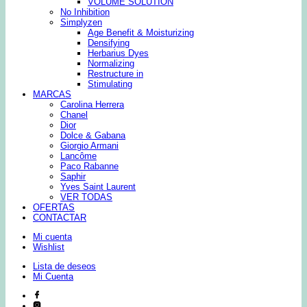
VOLUME SOLUTION
No Inhibition
Simplyzen
Age Benefit & Moisturizing
Densifying
Herbarius Dyes
Normalizing
Restructure in
Stimulating
MARCAS
Carolina Herrera
Chanel
Dior
Dolce & Gabana
Giorgio Armani
Lancôme
Paco Rabanne
Saphir
Yves Saint Laurent
VER TODAS
OFERTAS
CONTACTAR
Mi cuenta
Wishlist
Lista de deseos
Mi Cuenta