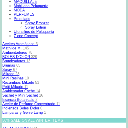
MAQUILLAJE
Mobiliario Peluquería
MODA
PERFUMES
Prosolaris
Spray Bronzer
Spray Lotion
Utensilios de Peluquería
Z.one Concept
Aceites Aromáticos
3
Mathilde M.
145
Ambientadores
78
BOLES D`OLOR
329
Brumizadores
13
Brumas
65
Spray
67
Mikado
28
Mini Resinas
10
Recambios Mikado
53
Petit Mikado
11
Ambientador Coche
14
Sachet y Mini Sachet
26
Esencia Botanicals
2
Aceite de Perfume Concentrado
11
Inciensos Boles D'olor
0
Lamparas y Genie Lamp
1
50% SALE ON ALL WINTER ITEMS