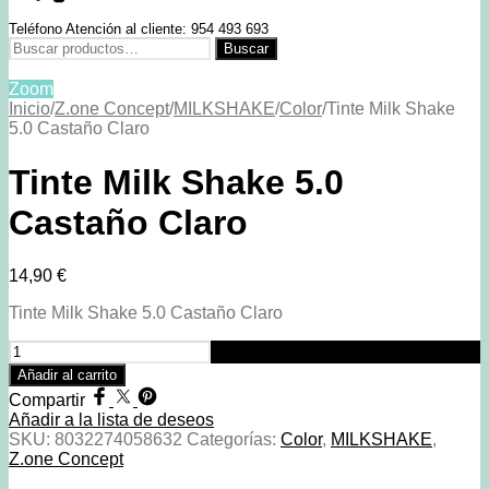
Teléfono Atención al cliente: 954 493 693
Buscar
Buscar
por:
Zoom
Inicio
/
Z.one Concept
/
MILKSHAKE
/
Color
/
Tinte Milk Shake
5.0 Castaño Claro
Tinte Milk Shake 5.0
Castaño Claro
14,90
€
Tinte Milk Shake 5.0 Castaño Claro
Tinte
Milk
Añadir al carrito
Shake
Compartir
5.0
Añadir a la lista de deseos
Castaño
SKU:
8032274058632
Categorías:
Color
,
MILKSHAKE
,
Claro
Z.one Concept
cantidad