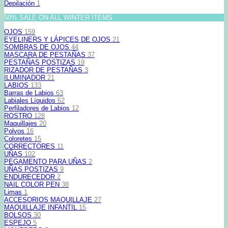
Depilación
1
50% SALE ON ALL WINTER ITEMS
OJOS
159
EYELINERS Y LÁPICES DE OJOS
21
SOMBRAS DE OJOS
44
MASCARA DE PESTAÑAS
37
PESTAÑAS POSTIZAS
19
RIZADOR DE PESTAÑAS
3
ILUMINADOR
21
LABIOS
133
Barras de Labios
63
Labiales Líquidos
62
Perfiladores de Labios
12
ROSTRO
128
Maquillajes
20
Polvos
16
Coloretes
15
CORRECTORES
11
UÑAS
102
PEGAMENTO PARA UÑAS
2
UÑAS POSTIZAS
9
ENDURECEDOR
2
NAIL COLOR PEN
38
Limas
1
ACCESORIOS MAQUILLAJE
27
MAQUILLAJE INFANTIL
15
BOLSOS
30
ESPEJO
5