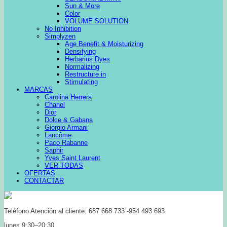
Sun & More
Color
VOLUME SOLUTION
No Inhibition
Simplyzen
Age Benefit & Moisturizing
Densifying
Herbarius Dyes
Normalizing
Restructure in
Stimulating
MARCAS
Carolina Herrera
Chanel
Dior
Dolce & Gabana
Giorgio Armani
Lancôme
Paco Rabanne
Saphir
Yves Saint Laurent
VER TODAS
OFERTAS
CONTACTAR
Teléfono Atención al cliente: 687 668 733 -954 493 693
lunes 9:30–20:30