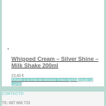
Whipped Cream – Silver Shine –
Milk Shake 200ml
23,40
€
Añadir a la lista de deseos
Vista rápida
Añadir al
carrito
CONTACTO
Tlf.: 687 668 733