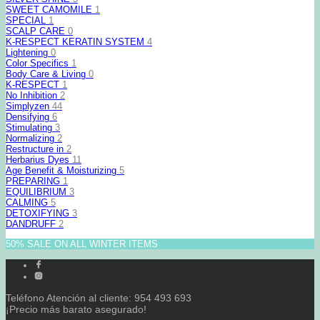
SWEET CAMOMILE
1
SPECIAL
1
SCALP CARE
0
K-RESPECT KERATIN SYSTEM
4
Lightening
0
Color Specifics
1
Body Care & Living
0
K-RESPECT
1
No Inhibition
2
Simplyzen
44
Densifying
6
Stimulating
3
Normalizing
2
Restructure in
2
Herbarius Dyes
11
Age Benefit & Moisturizing
5
PREPARING
1
EQUILIBRIUM
3
CALMING
5
DETOXIFYING
3
DANDRUFF
2
50% SALE ON ALL WINTER ITEMS
Teléfono Atención al cliente: 954 493 693
¡Precio más barato asegurado!