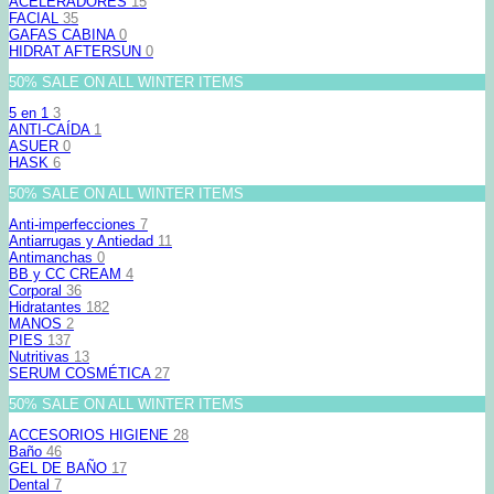
ACELERADORES
15
FACIAL
35
GAFAS CABINA
0
HIDRAT AFTERSUN
0
50% SALE ON ALL WINTER ITEMS
5 en 1
3
ANTI-CAÍDA
1
ASUER
0
HASK
6
50% SALE ON ALL WINTER ITEMS
Anti-imperfecciones
7
Antiarrugas y Antiedad
11
Antimanchas
0
BB y CC CREAM
4
Corporal
36
Hidratantes
182
MANOS
2
PIES
137
Nutritivas
13
SERUM COSMÉTICA
27
50% SALE ON ALL WINTER ITEMS
ACCESORIOS HIGIENE
28
Baño
46
GEL DE BAÑO
17
Dental
7