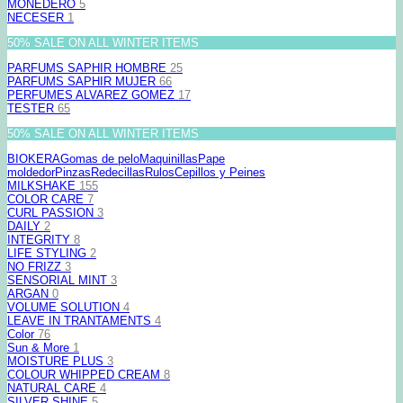
MONEDERO
5
NECESER
1
50% SALE ON ALL WINTER ITEMS
PARFUMS SAPHIR HOMBRE
25
PARFUMS SAPHIR MUJER
66
PERFUMES ALVAREZ GOMEZ
17
TESTER
65
50% SALE ON ALL WINTER ITEMS
BIOKERA
Gomas de pelo
Maquinillas
Pape
moldedor
Pinzas
Redecillas
Rulos
Cepillos y Peines
MILKSHAKE
155
COLOR CARE
7
CURL PASSION
3
DAILY
2
INTEGRITY
8
LIFE STYLING
2
NO FRIZZ
3
SENSORIAL MINT
3
ARGAN
0
VOLUME SOLUTION
4
LEAVE IN TRANTAMENTS
4
Color
76
Sun & More
1
MOISTURE PLUS
3
COLOUR WHIPPED CREAM
8
NATURAL CARE
4
SILVER SHINE
5