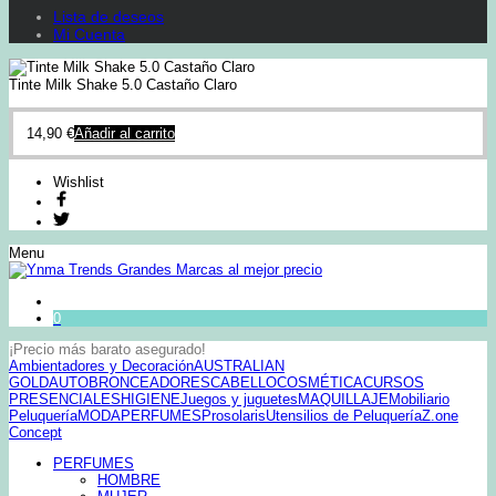
Lista de deseos
Mi Cuenta
Tinte Milk Shake 5.0 Castaño Claro
14,90
€
Añadir al carrito
Wishlist
Menu
0
¡Precio más barato asegurado!
Ambientadores y Decoración
AUSTRALIAN
GOLD
AUTOBRONCEADORES
CABELLO
COSMÉTICA
CURSOS
PRESENCIALES
HIGIENE
Juegos y juguetes
MAQUILLAJE
Mobiliario
Peluquería
MODA
PERFUMES
Prosolaris
Utensilios de Peluquería
Z.one
Concept
PERFUMES
HOMBRE