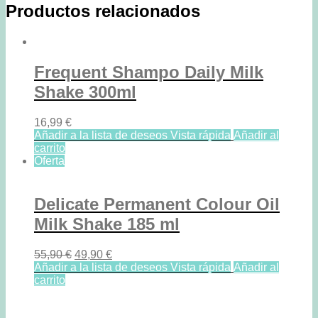
Productos relacionados
Frequent Shampo Daily Milk
Shake 300ml
16,99
€
Añadir a la lista de deseos
Vista rápida
Añadir al
carrito
Oferta
Delicate Permanent Colour Oil
Milk Shake 185 ml
Original
Current
55,90
€
49,90
€
price
price
Añadir a la lista de deseos
Vista rápida
Añadir al
was:
is:
carrito
55,90 €.
49,90 €.