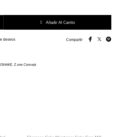
.431 Castaño Chiaro Esotico cantidad
Añadir Al Carrito
 de deseos
Compartir
KSHAKE
,
Z.one Concept