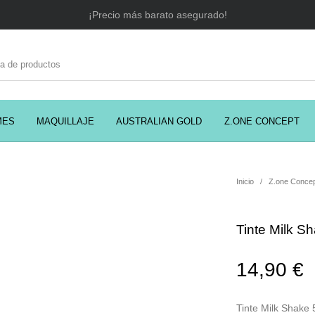
¡Precio más barato asegurado!
MES
MAQUILLAJE
AUSTRALIAN GOLD
Z.ONE CONCEPT
C
EADORES
CABELLO
COSMÉTICA
PRES
Inicio
/
Z.one Conce
Tinte Milk S
MODA
PERFUMES
Prosolaris
14,90
€
Tinte Milk Shake