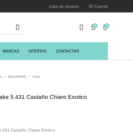
Lista de deseos
Mi Cuenta
0
0
MARCAS
OFERTAS
CONTACTAR
URSOS
HIGIENE
Juegos y juguetes
ENCIALES
pt
/
MILKSHAKE
/
Color
hake 5.431 Castaño Chiaro Esotico
Utensilios de Peluquería
Z.one Concept
 5.431 Castaño Chiaro Esotico