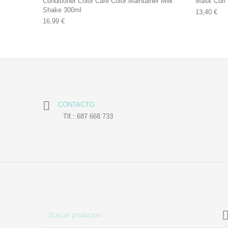
Conditioner Color Care Color Maintainer Milk
Mask Curl
Shake 300ml
13,40
€
16,99
€
CONTACTO
Tlf.: 687 668 733