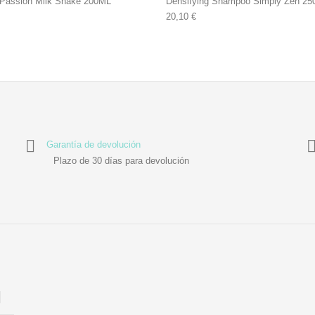
 Passion Milk Shake 200ML
Densifying Shampoo Simply Zen 25
20,10
€
Garantía de devolución
Plazo de 30 días para devolución