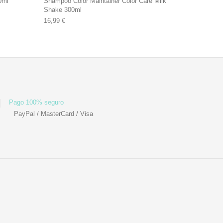
0ml
Shampoo Color Maintainer Color Care Milk
Shake 300ml
16,99
€
Pago 100% seguro
PayPal / MasterCard / Visa