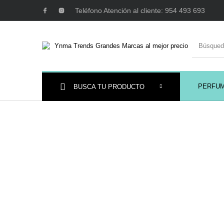
Teléfono Atención al cliente: 954 493 693
PERFU
BUSCA TU PRODUCTO
Ambientadores y
AUSTRALIAN GOLD
AUTOBRONC
Decoración
MAQUILLAJE
Mobiliario Peluquería