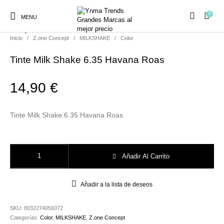
0
MENU
Compartir
Inicio
/
Z.one Concept
/
MILKSHAKE
/
Color
Tinte Milk Shake 6.35 Havana Roas
14,90
€
Ambientadores y
AUSTRALIAN GOLD
AUTOBRONCEADORES
CABELLO
Decoración
Tinte Milk Shake 6.35 Havana Roas
CURSOS
COSMÉTICA
HIGIENE
Juegos y juguetes
Tinte Milk Shake 6.35 Havana Roas cantidad
PRESENCIALES
Añadir Al Carrito
Añadir a la lista de deseos
MAQUILLAJE
Mobiliario Peluquería
MODA
PERFUMES
SKU:
8032274056072
Categorías:
Color
,
MILKSHAKE
,
Z.one Concept