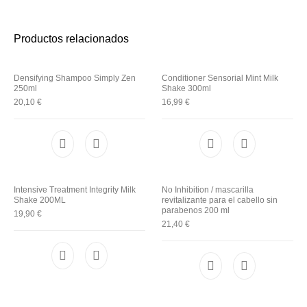
Utensilios de
Prosolaris
Z.one Concept
Peluquería
Productos relacionados
Densifying Shampoo Simply Zen
Conditioner Sensorial Mint Milk
250ml
Shake 300ml
20,10
€
16,99
€
Intensive Treatment Integrity Milk
No Inhibition / mascarilla
Shake 200ML
revitalizante para el cabello sin
parabenos 200 ml
19,90
€
21,40
€