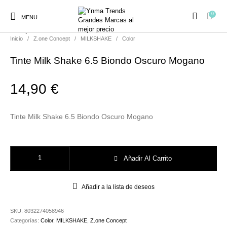
0
MENU
Compartir
Inicio
/
Z.one Concept
/
MILKSHAKE
/
Color
Tinte Milk Shake 6.5 Biondo Oscuro Mogano
14,90
€
Ambientadores y
AUSTRALIAN GOLD
AUTOBRONCEADORES
CABELLO
Decoración
Tinte Milk Shake 6.5 Biondo Oscuro Mogano
CURSOS
COSMÉTICA
HIGIENE
Juegos y juguetes
Tinte Milk Shake 6.5 Biondo Oscuro Mogano cantidad
PRESENCIALES
Añadir Al Carrito
Añadir a la lista de deseos
MAQUILLAJE
Mobiliario Peluquería
MODA
PERFUMES
SKU:
8032274058946
Categorías:
Color
,
MILKSHAKE
,
Z.one Concept