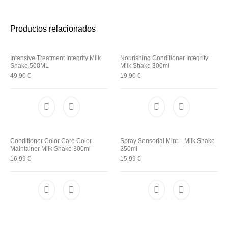
Utensilios de
Prosolaris
Z.one Concept
Peluquería
Productos relacionados
Intensive Treatment Integrity Milk
Nourishing Conditioner Integrity
Shake 500ML
Milk Shake 300ml
49,90
€
19,90
€
Conditioner Color Care Color
Spray Sensorial Mint – Milk Shake
Maintainer Milk Shake 300ml
250ml
16,99
€
15,99
€