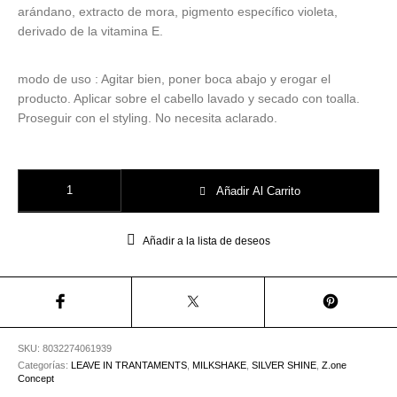
Utensilios de
Prosolaris
Z.one Concept
arándano, extracto de mora, pigmento específico violeta,
Peluquería
derivado de la vitamina E.
modo de uso : Agitar bien, poner boca abajo y erogar el
producto. Aplicar sobre el cabello lavado y secado con toalla.
Proseguir con el styling. No necesita aclarado.
Whipped Cream - Silver Shine - Milk Shake 200ml cantidad
Añadir Al Carrito
Añadir a la lista de deseos
SKU:
8032274061939
Categorías:
LEAVE IN TRANTAMENTS
,
MILKSHAKE
,
SILVER SHINE
,
Z.one
Concept