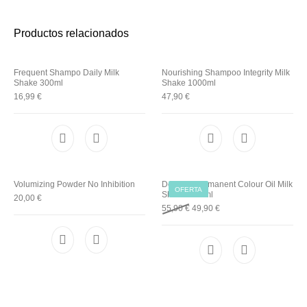
Productos relacionados
Frequent Shampo Daily Milk
Nourishing Shampoo Integrity Milk
Shake 300ml
Shake 1000ml
16,99
€
47,90
€
Volumizing Powder No Inhibition
Delicate Permanent Colour Oil Milk
OFERTA
Shake 185 ml
20,00
€
Original price was: 55,90 €.
Current price is: 49,90 €
55,90
€
49,90
€