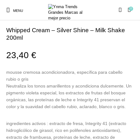
0
MENU
Inicio
/
Z.one Concept
/
MILKSHAKE
/
LEAVE IN TRANTAMENTS
Whipped Cream – Silver Shine – Milk Shake
200ml
23,40
€
Ambientadores y
AUSTRALIAN GOLD
AUTOBRONCEADORES
CABELLO
Decoración
mousse cremosa acondicionadora, específica para cabello
rubio o gris
Neutraliza los tonos amarillentos y acondiciona dulcemente. Un
CURSOS
COSMÉTICA
HIGIENE
Juegos y juguetes
pigmento violeta especial, los extractos de frutas del bosque
PRESENCIALES
orgánicas, las proteínas de leche e Integrity 41 preservan el
color y la suavidad del cabello rubio, aclarado, blanco o gris.
MAQUILLAJE
Mobiliario Peluquería
MODA
PERFUMES
ingredientes activos : extracto de fresa, Integrity 41 (extracto
hidroglicólico de girasol, rico en polifenoles antioxidantes),
extracto de frambuesa, proteínas de leche, extracto de