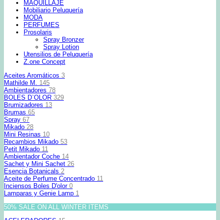
MAQUILLAJE
Mobiliario Peluquería
MODA
PERFUMES
Prosolaris
Spray Bronzer
Spray Lotion
Utensilios de Peluquería
Z.one Concept
Aceites Aromáticos
3
Mathilde M.
145
Ambientadores
78
BOLES D`OLOR
329
Brumizadores
13
Brumas
65
Spray
67
Mikado
28
Mini Resinas
10
Recambios Mikado
53
Petit Mikado
11
Ambientador Coche
14
Sachet y Mini Sachet
26
Esencia Botanicals
2
Aceite de Perfume Concentrado
11
Inciensos Boles D'olor
0
Lamparas y Genie Lamp
1
50% SALE ON ALL WINTER ITEMS