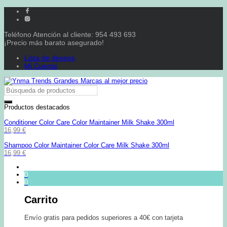
Teléfono Atención al cliente: 954 493 693
¡Precio más barato asegurado!
Lista de deseos
Mi Cuenta
Productos destacados
Conditioner Color Care Color Maintainer Milk Shake 300ml
16,99
€
Shampoo Color Maintainer Color Care Milk Shake 300ml
16,99
€
0
0
Carrito
Envío gratis para pedidos superiores a 40€ con tarjeta