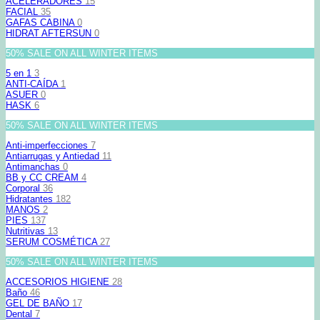
ACELERADORES
15
FACIAL
35
GAFAS CABINA
0
HIDRAT AFTERSUN
0
50% SALE ON ALL WINTER ITEMS
5 en 1
3
ANTI-CAÍDA
1
ASUER
0
HASK
6
50% SALE ON ALL WINTER ITEMS
Anti-imperfecciones
7
Antiarrugas y Antiedad
11
Antimanchas
0
BB y CC CREAM
4
Corporal
36
Hidratantes
182
MANOS
2
PIES
137
Nutritivas
13
SERUM COSMÉTICA
27
50% SALE ON ALL WINTER ITEMS
ACCESORIOS HIGIENE
28
Baño
46
GEL DE BAÑO
17
Dental
7