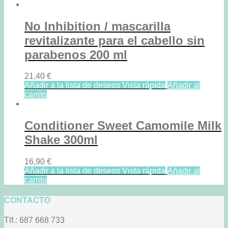
55,90 €.
49,90 €.
No Inhibition / mascarilla
revitalizante para el cabello sin
parabenos 200 ml
21,40
€
Añadir a la lista de deseos
Vista rápida
Añadir al
carrito
Conditioner Sweet Camomile Milk
Shake 300ml
16,90
€
Añadir a la lista de deseos
Vista rápida
Añadir al
carrito
CONTACTO
Tlf.: 687 668 733