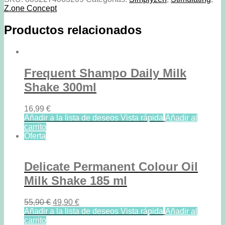
Z.one Concept
Productos relacionados
Frequent Shampo Daily Milk
Shake 300ml
16,99
€
Añadir a la lista de deseos
Vista rápida
Añadir al
carrito
Oferta
Delicate Permanent Colour Oil
Milk Shake 185 ml
Original
Current
55,90
€
49,90
€
price
price
Añadir a la lista de deseos
Vista rápida
Añadir al
was:
is:
carrito