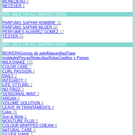
MONEDERO
5
NECESER
1
50% SALE ON ALL WINTER ITEMS
PARFUMS SAPHIR HOMBRE
25
PARFUMS SAPHIR MUJER
66
PERFUMES ALVAREZ GOMEZ
17
TESTER
65
50% SALE ON ALL WINTER ITEMS
BIOKERA
Gomas de pelo
Maquinillas
Pape
moldedor
Pinzas
Redecillas
Rulos
Cepillos y Peines
MILKSHAKE
155
COLOR CARE
7
CURL PASSION
3
DAILY
2
INTEGRITY
8
LIFE STYLING
2
NO FRIZZ
3
SENSORIAL MINT
3
ARGAN
0
VOLUME SOLUTION
4
LEAVE IN TRANTAMENTS
4
Color
76
Sun & More
1
MOISTURE PLUS
3
COLOUR WHIPPED CREAM
8
NATURAL CARE
4
SILVER SHINE
5