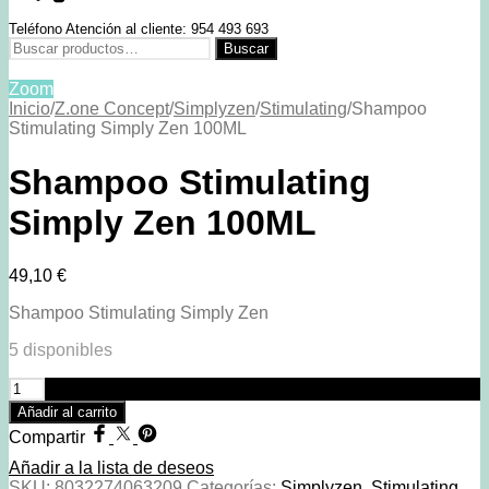
Teléfono Atención al cliente: 954 493 693
Buscar
Buscar
por:
Zoom
Inicio
/
Z.one Concept
/
Simplyzen
/
Stimulating
/
Shampoo
Stimulating Simply Zen 100ML
Shampoo Stimulating
Simply Zen 100ML
49,10
€
Shampoo Stimulating Simply Zen
5 disponibles
Shampoo
Stimulating
Añadir al carrito
Simply
Compartir
Zen
100ML
Añadir a la lista de deseos
cantidad
SKU:
8032274063209
Categorías:
Simplyzen
,
Stimulating
,