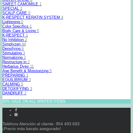
SWEET CAMOMILE
1
SPECIAL
1
SCALP CARE
0
K-RESPECT KERATIN SYSTEM
4
Lightening
0
Color Specifics
1
Body Care & Living
0
K-RESPECT
1
No Inhibition
2
Simplyzen
44
Densifying
6
Stimulating
3
Normalizing
2
Restructure in
2
Herbarius Dyes
11
Age Benefit & Moisturizing
5
PREPARING
1
EQUILIBRIUM
3
CALMING
5
DETOXIFYING
3
DANDRUFF
2
50% SALE ON ALL WINTER ITEMS
Teléfono Atención al cliente: 954 493 693
¡Precio más barato asegurado!