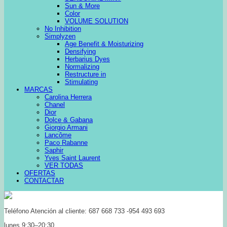
Sun & More
Color
VOLUME SOLUTION
No Inhibition
Simplyzen
Age Benefit & Moisturizing
Densifying
Herbarius Dyes
Normalizing
Restructure in
Stimulating
MARCAS
Carolina Herrera
Chanel
Dior
Dolce & Gabana
Giorgio Armani
Lancôme
Paco Rabanne
Saphir
Yves Saint Laurent
VER TODAS
OFERTAS
CONTACTAR
Teléfono Atención al cliente: 687 668 733 -954 493 693
lunes 9:30–20:30