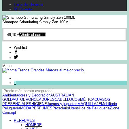
Lista de deseos
Mi Cuenta
Shampoo Stimulating Simply Zen 100ML
49,10
€
Añadir al carrito
Wishlist
Menu
0
¡Precio más barato asegurado!
Ambientadores y Decoración
AUSTRALIAN
GOLD
AUTOBRONCEADORES
CABELLO
COSMÉTICA
CURSOS
PRESENCIALES
HIGIENE
Juegos y juguetes
MAQUILLAJE
Mobiliario
Peluquería
MODA
PERFUMES
Prosolaris
Utensilios de Peluquería
Z.one
Concept
PERFUMES
HOMBRE