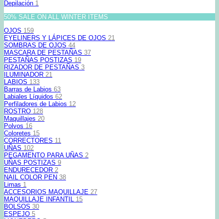
Depilación
1
50% SALE ON ALL WINTER ITEMS
OJOS
159
EYELINERS Y LÁPICES DE OJOS
21
SOMBRAS DE OJOS
44
MASCARA DE PESTAÑAS
37
PESTAÑAS POSTIZAS
19
RIZADOR DE PESTAÑAS
3
ILUMINADOR
21
LABIOS
133
Barras de Labios
63
Labiales Líquidos
62
Perfiladores de Labios
12
ROSTRO
128
Maquillajes
20
Polvos
16
Coloretes
15
CORRECTORES
11
UÑAS
102
PEGAMENTO PARA UÑAS
2
UÑAS POSTIZAS
9
ENDURECEDOR
2
NAIL COLOR PEN
38
Limas
1
ACCESORIOS MAQUILLAJE
27
MAQUILLAJE INFANTIL
15
BOLSOS
30
ESPEJO
5