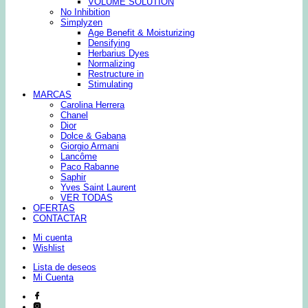
VOLUME SOLUTION
No Inhibition
Simplyzen
Age Benefit & Moisturizing
Densifying
Herbarius Dyes
Normalizing
Restructure in
Stimulating
MARCAS
Carolina Herrera
Chanel
Dior
Dolce & Gabana
Giorgio Armani
Lancôme
Paco Rabanne
Saphir
Yves Saint Laurent
VER TODAS
OFERTAS
CONTACTAR
Mi cuenta
Wishlist
Lista de deseos
Mi Cuenta