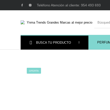
Teléfono Atención al cliente: 954 493 693
PERFU
BUSCA TU PRODUCTO
Ambientadores y
AUSTRALIAN GOLD
AUTOBRONC
Decoración
OFERTA
MAQUILLAJE
Mobiliario Peluquería