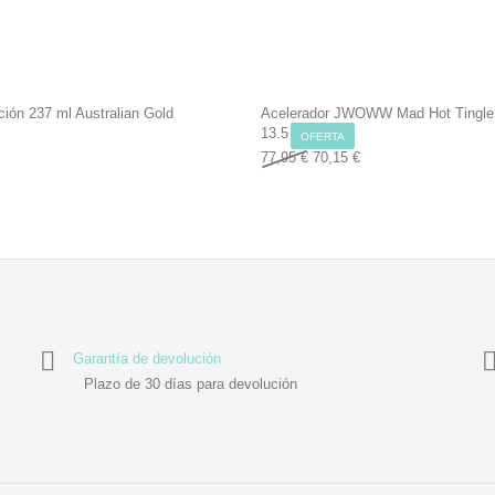
ión 237 ml Australian Gold
Acelerador JWOWW Mad Hot Tingle
13.5 oz
OFERTA
Original price was: 77,95 €.
Current price is: 70,1
77,95
€
70,15
€
Garantía de devolución
Plazo de 30 días para devolución