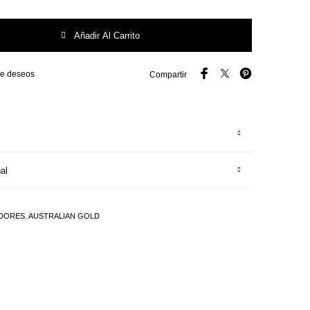
stralian Gold cantidad
Añadir Al Carrito
 de deseos
Compartir
al
DORES
,
AUSTRALIAN GOLD