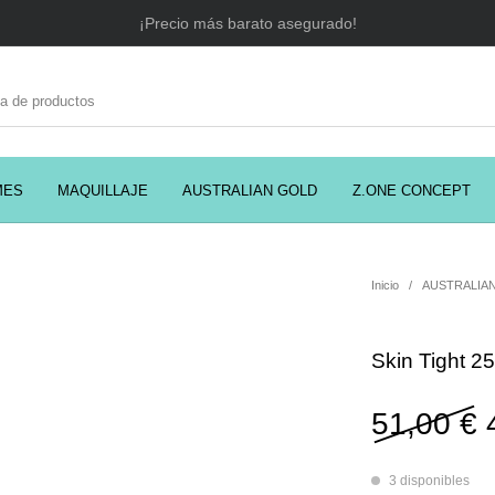
¡Precio más barato asegurado!
MES
MAQUILLAJE
AUSTRALIAN GOLD
Z.ONE CONCEPT
C
EADORES
CABELLO
COSMÉTICA
PRES
Inicio
/
AUSTRALIA
Skin Tight 2
MODA
PERFUMES
Prosolaris
51,00
€
3 disponibles