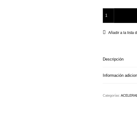
Skin Tight 250ml Au
Añadir a la lista
Descripción
Información adicion
Categorías:
ACELERA