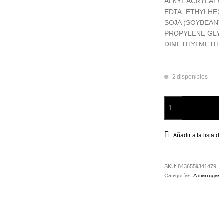
ALKYL ACRYLAT
EDTA, ETHYLHE
SOJA (SOYBEAN
PROPYLENE GLY
DIMETHYLMETH
2 disponibles
Duo Elixir De Juve
Añadir a la lista
SKU:
8436559341479
Categorías:
Antiarruga