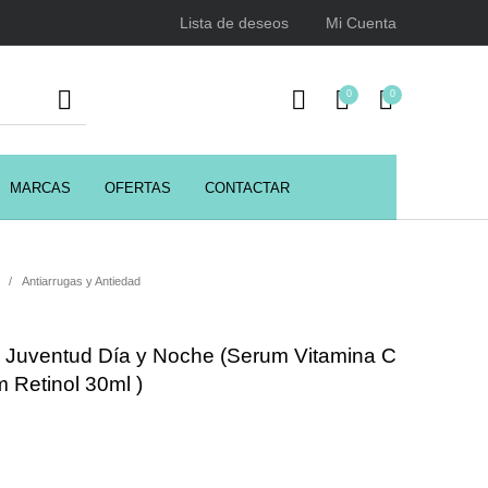
Lista de deseos
Mi Cuenta
0
0
MARCAS
OFERTAS
CONTACTAR
URSOS
HIGIENE
Juegos y juguetes
ENCIALES
/
Antiarrugas y Antiedad
e Juventud Día y Noche (Serum Vitamina C
Utensilios de Peluquería
Z.one Concept
 Retinol 30ml )