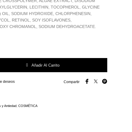
E CROSSPOLYMER, ALGAE EXTRACT, DISODIUM
XYLGLYCERIN, LECITHIN, TOCOPHEROL, GLYCINE
) OIL, SODIUM HYDROXIDE, CHLORPHENESIN,
COL, RETINOL, SOY ISOFLAVONES,
OXY CHROMANOL, SODIUM DEHYDROACETATE.
ntud Día y Noche (Serum Vitamina C 30ml + Serum Retinol 30ml ) cantidad
Añadir Al Carrito
 de deseos
Compartir
s y Antiedad
,
COSMÉTICA