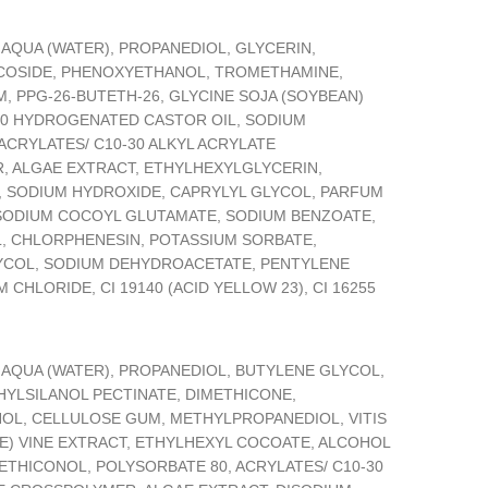
:
AQUA (WATER), PROPANEDIOL, GLYCERIN,
COSIDE, PHENOXYETHANOL, TROMETHAMINE,
, PPG-26-BUTETH-26, GLYCINE SOJA (SOYBEAN)
40 HYDROGENATED CASTOR OIL, SODIUM
ACRYLATES/ C10-30 ALKYL ACRYLATE
 ALGAE EXTRACT, ETHYLHEXYLGLYCERIN,
, SODIUM HYDROXIDE, CAPRYLYL GLYCOL, PARFUM
SODIUM COCOYL GLUTAMATE, SODIUM BENZOATE,
L, CHLORPHENESIN, POTASSIUM SORBATE,
YCOL, SODIUM DEHYDROACETATE, PENTYLENE
 CHLORIDE, CI 19140 (ACID YELLOW 23), CI 16255
AQUA (WATER), PROPANEDIOL, BUTYLENE GLYCOL,
YLSILANOL PECTINATE, DIMETHICONE,
L, CELLULOSE GUM, METHYLPROPANEDIOL, VITIS
PE) VINE EXTRACT, ETHYLHEXYL COCOATE, ALCOHOL
ETHICONOL, POLYSORBATE 80, ACRYLATES/ C10-30