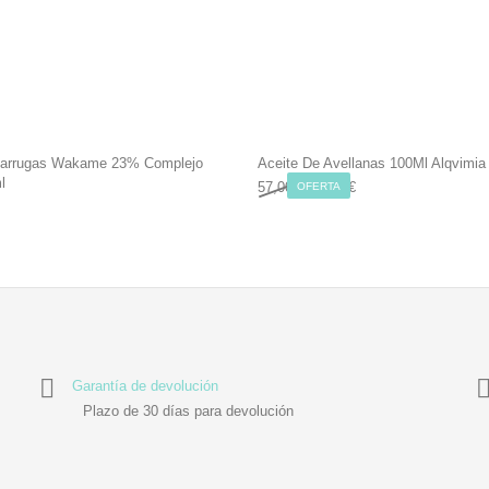
iarrugas Wakame 23% Complejo
Aceite De Avellanas 100Ml Alqvimia
l
Original price was: 57,00 €.
Current price is: 46,9
57,00
€
46,99
€
OFERTA
Garantía de devolución
Plazo de 30 días para devolución