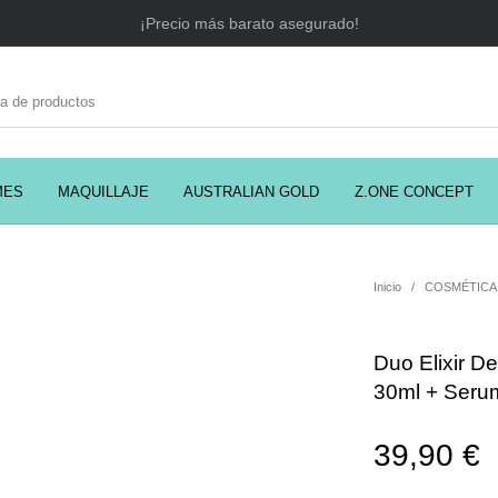
¡Precio más barato asegurado!
MES
MAQUILLAJE
AUSTRALIAN GOLD
Z.ONE CONCEPT
C
EADORES
CABELLO
COSMÉTICA
PRES
Inicio
/
COSMÉTICA
Duo Elixir D
MODA
PERFUMES
Prosolaris
30ml + Serum
39,90
€