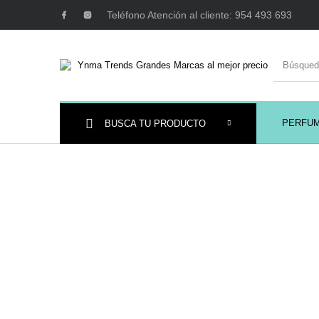
Teléfono Atención al cliente: 954 493 693
PERFU
BUSCA TU PRODUCTO
Ambientadores y
AUSTRALIAN GOLD
AUTOBRONC
Decoración
MAQUILLAJE
Mobiliario Peluquería