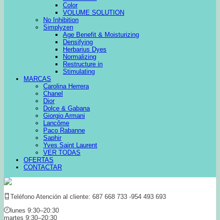
Color
VOLUME SOLUTION
No Inhibition
Simplyzen
Age Benefit & Moisturizing
Densifying
Herbarius Dyes
Normalizing
Restructure in
Stimulating
MARCAS
Carolina Herrera
Chanel
Dior
Dolce & Gabana
Giorgio Armani
Lancôme
Paco Rabanne
Saphir
Yves Saint Laurent
VER TODAS
OFERTAS
CONTACTAR
Teléfono Atención al cliente: 687 668 733 -954 493 693
lunes 9:30–20:30
martes 9:30–20:30