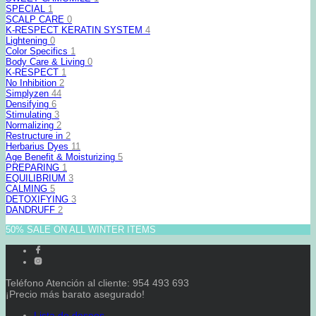
SPECIAL
1
SCALP CARE
0
K-RESPECT KERATIN SYSTEM
4
Lightening
0
Color Specifics
1
Body Care & Living
0
K-RESPECT
1
No Inhibition
2
Simplyzen
44
Densifying
6
Stimulating
3
Normalizing
2
Restructure in
2
Herbarius Dyes
11
Age Benefit & Moisturizing
5
PREPARING
1
EQUILIBRIUM
3
CALMING
5
DETOXIFYING
3
DANDRUFF
2
50% SALE ON ALL WINTER ITEMS
Teléfono Atención al cliente: 954 493 693
¡Precio más barato asegurado!
Lista de deseos