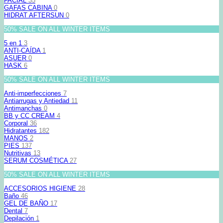
FACIAL
35
GAFAS CABINA
0
HIDRAT AFTERSUN
0
50% SALE ON ALL WINTER ITEMS
5 en 1
3
ANTI-CAÍDA
1
ASUER
0
HASK
6
50% SALE ON ALL WINTER ITEMS
Anti-imperfecciones
7
Antiarrugas y Antiedad
11
Antimanchas
0
BB y CC CREAM
4
Corporal
36
Hidratantes
182
MANOS
2
PIES
137
Nutritivas
13
SERUM COSMÉTICA
27
50% SALE ON ALL WINTER ITEMS
ACCESORIOS HIGIENE
28
Baño
46
GEL DE BAÑO
17
Dental
7
Depilación
1