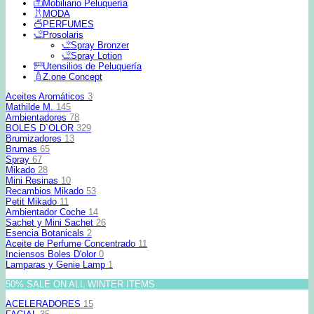
Mobiliario Peluquería
MODA
PERFUMES
Prosolaris
Spray Bronzer
Spray Lotion
Utensilios de Peluquería
Z.one Concept
Aceites Aromáticos
3
Mathilde M.
145
Ambientadores
78
BOLES D`OLOR
329
Brumizadores
13
Brumas
65
Spray
67
Mikado
28
Mini Resinas
10
Recambios Mikado
53
Petit Mikado
11
Ambientador Coche
14
Sachet y Mini Sachet
26
Esencia Botanicals
2
Aceite de Perfume Concentrado
11
Inciensos Boles D'olor
0
Lamparas y Genie Lamp
1
50% SALE ON ALL WINTER ITEMS
ACELERADORES
15