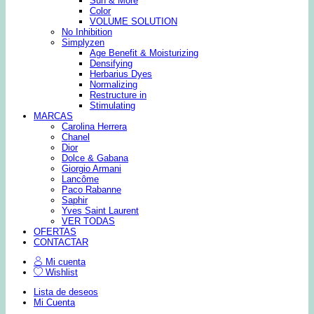
Sun & More
Color
VOLUME SOLUTION
No Inhibition
Simplyzen
Age Benefit & Moisturizing
Densifying
Herbarius Dyes
Normalizing
Restructure in
Stimulating
MARCAS
Carolina Herrera
Chanel
Dior
Dolce & Gabana
Giorgio Armani
Lancôme
Paco Rabanne
Saphir
Yves Saint Laurent
VER TODAS
OFERTAS
CONTACTAR
Mi cuenta
Wishlist
Lista de deseos
Mi Cuenta