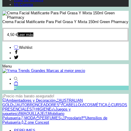
Mi Cuenta
Crema Facial Matificante Para Piel Grasa Y Mixta 150ml Green Pharmacy
4,50
€
Leer más
Wishlist
Menu
0
¡Precio más barato asegurado!
Ambientadores y Decoración
AUSTRALIAN
GOLD
AUTOBRONCEADORES
CABELLO
COSMÉTICA
CURSOS
PRESENCIALES
HIGIENE
Juegos y
juguetes
MAQUILLAJE
Mobiliario
Peluquería
MODA
PERFUMES
Prosolaris
Utensilios de
Peluquería
Z.one Concept
PERFUMES