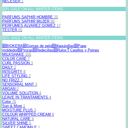
NECESER
1
50% SALE ON ALL WINTER ITEMS
PARFUMS SAPHIR HOMBRE
25
PARFUMS SAPHIR MUJER
66
PERFUMES ALVAREZ GOMEZ
17
TESTER
65
50% SALE ON ALL WINTER ITEMS
BIOKERA
Gomas de pelo
Maquinillas
Pape
moldedor
Pinzas
Redecillas
Rulos
Cepillos y Peines
MILKSHAKE
155
COLOR CARE
7
CURL PASSION
3
DAILY
2
INTEGRITY
8
LIFE STYLING
2
NO FRIZZ
3
SENSORIAL MINT
3
ARGAN
0
VOLUME SOLUTION
4
LEAVE IN TRANTAMENTS
4
Color
76
Sun & More
1
MOISTURE PLUS
3
COLOUR WHIPPED CREAM
8
NATURAL CARE
4
SILVER SHINE
5
SWEET CAMOMILE
1