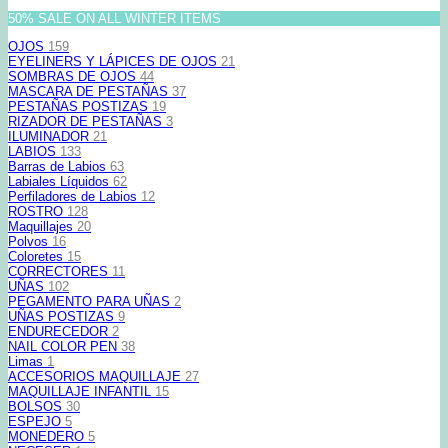
50% SALE ON ALL WINTER ITEMS
OJOS
159
EYELINERS Y LÁPICES DE OJOS
21
SOMBRAS DE OJOS
44
MASCARA DE PESTAÑAS
37
PESTAÑAS POSTIZAS
19
RIZADOR DE PESTAÑAS
3
ILUMINADOR
21
LABIOS
133
Barras de Labios
63
Labiales Líquidos
62
Perfiladores de Labios
12
ROSTRO
128
Maquillajes
20
Polvos
16
Coloretes
15
CORRECTORES
11
UÑAS
102
PEGAMENTO PARA UÑAS
2
UÑAS POSTIZAS
9
ENDURECEDOR
2
NAIL COLOR PEN
38
Limas
1
ACCESORIOS MAQUILLAJE
27
MAQUILLAJE INFANTIL
15
BOLSOS
30
ESPEJO
5
MONEDERO
5