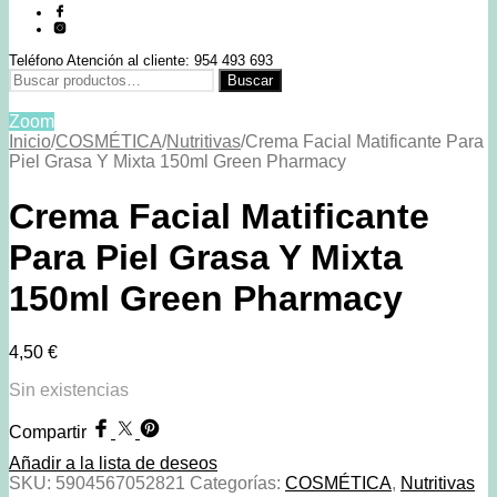
Teléfono Atención al cliente: 954 493 693
Buscar
Buscar
por:
Zoom
Inicio
/
COSMÉTICA
/
Nutritivas
/
Crema Facial Matificante Para
Piel Grasa Y Mixta 150ml Green Pharmacy
Crema Facial Matificante
Para Piel Grasa Y Mixta
150ml Green Pharmacy
4,50
€
Sin existencias
Compartir
Añadir a la lista de deseos
SKU:
5904567052821
Categorías:
COSMÉTICA
,
Nutritivas