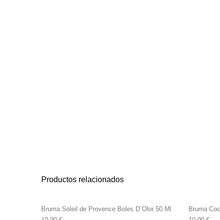
Productos relacionados
Bruma Soleil de Provence Boles D`Olor 50 Ml
Bruma Coc
10,90
€
10,90
€