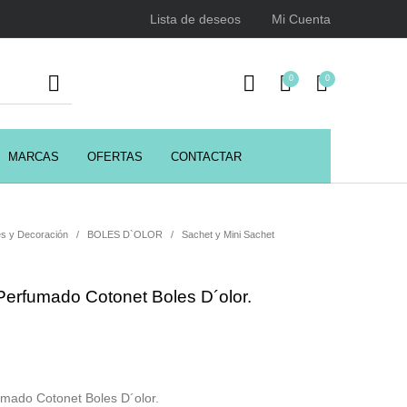
Lista de deseos
Mi Cuenta
0
0
MARCAS
OFERTAS
CONTACTAR
URSOS
HIGIENE
Juegos y juguetes
ENCIALES
s y Decoración
/
BOLES D`OLOR
/
Sachet y Mini Sachet
Perfumado Cotonet Boles D´olor.
Utensilios de Peluquería
Z.one Concept
umado Cotonet Boles D´olor.