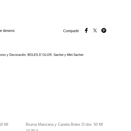
 de deseos
Compartir
ores y Decoración
,
BOLES D`OLOR
,
Sachet y Mini Sachet
50 Ml
Bruma Manzana y Canela Boles D´olor. 50 Ml
10,90
€