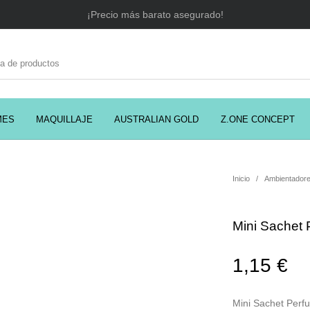
¡Precio más barato asegurado!
MES
MAQUILLAJE
AUSTRALIAN GOLD
Z.ONE CONCEPT
C
EADORES
CABELLO
COSMÉTICA
PRES
Inicio
/
Ambientadore
Mini Sachet 
MODA
PERFUMES
Prosolaris
1,15
€
Mini Sachet Perf