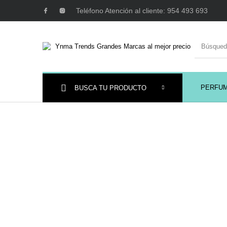
Teléfono Atención al cliente: 954 493 693
PERFU
BUSCA TU PRODUCTO
Ambientadores y
AUSTRALIAN GOLD
AUTOBRONC
Decoración
MAQUILLAJE
Mobiliario Peluquería