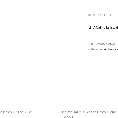
Sin existencias
Añadir a la lista
SKU:
8432097046708
Categorías:
Ambientad
o Boles D`Olor 50 Ml
Bruma Jazmín Blanco Boles D´olor 
10,90
€