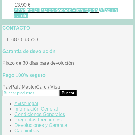
13,90
€
Añadir a la lista de deseos
Vista rápida
Añadir al
carrito
CONTACTO
Tlf.: 687 668 733
Garantía de devolución
Plazo de 30 días para devolución
Pago 100% seguro
PayPal / MasterCard / Visa
Buscar
Buscar
por:
Aviso legal
Información General
Condiciones Generales
Preguntas Frecuentes
Devoluciones y Garantía
Cachimbas