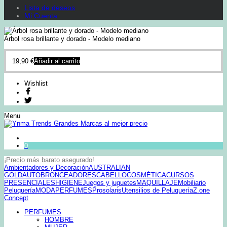
Lista de deseos
Mi Cuenta
Árbol rosa brillante y dorado - Modelo mediano
19,90
€
Añadir al carrito
Wishlist
Menu
0
¡Precio más barato asegurado!
Ambientadores y Decoración
AUSTRALIAN
GOLD
AUTOBRONCEADORES
CABELLO
COSMÉTICA
CURSOS
PRESENCIALES
HIGIENE
Juegos y juguetes
MAQUILLAJE
Mobiliario
Peluquería
MODA
PERFUMES
Prosolaris
Utensilios de Peluquería
Z.one
Concept
PERFUMES
HOMBRE