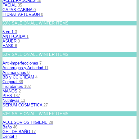
ACELERADORES
15
FACIAL
35
GAFAS CABINA
0
HIDRAT AFTERSUN
0
50% SALE ON ALL WINTER ITEMS
5 en 1
3
ANTI-CAÍDA
1
ASUER
0
HASK
6
50% SALE ON ALL WINTER ITEMS
Anti-imperfecciones
7
Antiarrugas y Antiedad
11
Antimanchas
0
BB y CC CREAM
4
Corporal
36
Hidratantes
182
MANOS
2
PIES
137
Nutritivas
13
SERUM COSMÉTICA
27
50% SALE ON ALL WINTER ITEMS
ACCESORIOS HIGIENE
28
Baño
46
GEL DE BAÑO
17
Dental
7