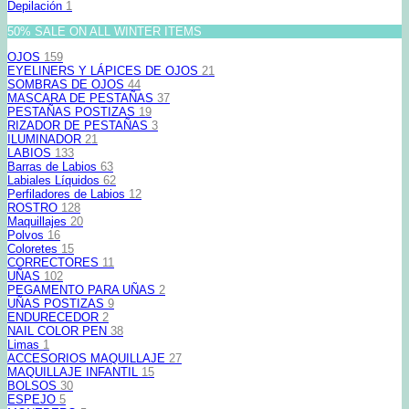
Depilación
1
50% SALE ON ALL WINTER ITEMS
OJOS
159
EYELINERS Y LÁPICES DE OJOS
21
SOMBRAS DE OJOS
44
MASCARA DE PESTAÑAS
37
PESTAÑAS POSTIZAS
19
RIZADOR DE PESTAÑAS
3
ILUMINADOR
21
LABIOS
133
Barras de Labios
63
Labiales Líquidos
62
Perfiladores de Labios
12
ROSTRO
128
Maquillajes
20
Polvos
16
Coloretes
15
CORRECTORES
11
UÑAS
102
PEGAMENTO PARA UÑAS
2
UÑAS POSTIZAS
9
ENDURECEDOR
2
NAIL COLOR PEN
38
Limas
1
ACCESORIOS MAQUILLAJE
27
MAQUILLAJE INFANTIL
15
BOLSOS
30
ESPEJO
5