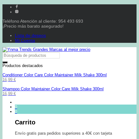
Teléfono Atención al cliente: 954 493 693
¡Precio más barato asegurado!
Lista de deseos
Mi Cuenta
Productos destacados
Conditioner Color Care Color Maintainer Milk Shake 300ml
16,99
€
Shampoo Color Maintainer Color Care Milk Shake 300ml
16,99
€
0
0
Carrito
Envío gratis para pedidos superiores a 40€ con tarjeta