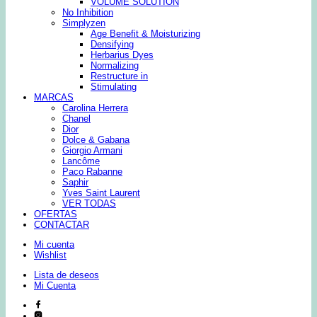
VOLUME SOLUTION
No Inhibition
Simplyzen
Age Benefit & Moisturizing
Densifying
Herbarius Dyes
Normalizing
Restructure in
Stimulating
MARCAS
Carolina Herrera
Chanel
Dior
Dolce & Gabana
Giorgio Armani
Lancôme
Paco Rabanne
Saphir
Yves Saint Laurent
VER TODAS
OFERTAS
CONTACTAR
Mi cuenta
Wishlist
Lista de deseos
Mi Cuenta