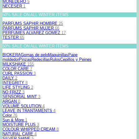
MONEDERO
5
NECESER
1
50% SALE ON ALL WINTER ITEMS
PARFUMS SAPHIR HOMBRE
25
PARFUMS SAPHIR MUJER
66
PERFUMES ALVAREZ GOMEZ
17
TESTER
65
50% SALE ON ALL WINTER ITEMS
BIOKERA
Gomas de pelo
Maquinillas
Pape
moldedor
Pinzas
Redecillas
Rulos
Cepillos y Peines
MILKSHAKE
155
COLOR CARE
7
CURL PASSION
3
DAILY
2
INTEGRITY
8
LIFE STYLING
2
NO FRIZZ
3
SENSORIAL MINT
3
ARGAN
0
VOLUME SOLUTION
4
LEAVE IN TRANTAMENTS
4
Color
76
Sun & More
1
MOISTURE PLUS
3
COLOUR WHIPPED CREAM
8
NATURAL CARE
4
SILVER SHINE
5