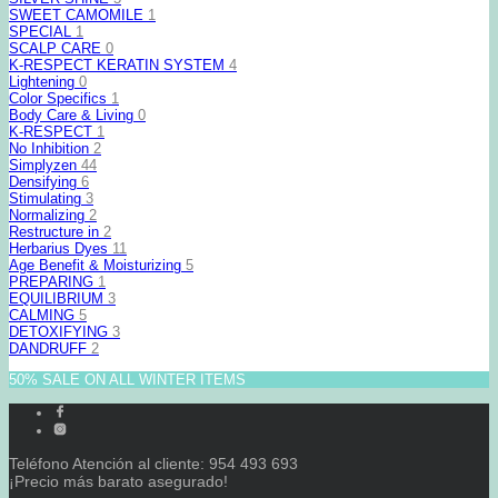
SWEET CAMOMILE
1
SPECIAL
1
SCALP CARE
0
K-RESPECT KERATIN SYSTEM
4
Lightening
0
Color Specifics
1
Body Care & Living
0
K-RESPECT
1
No Inhibition
2
Simplyzen
44
Densifying
6
Stimulating
3
Normalizing
2
Restructure in
2
Herbarius Dyes
11
Age Benefit & Moisturizing
5
PREPARING
1
EQUILIBRIUM
3
CALMING
5
DETOXIFYING
3
DANDRUFF
2
50% SALE ON ALL WINTER ITEMS
Teléfono Atención al cliente: 954 493 693
¡Precio más barato asegurado!