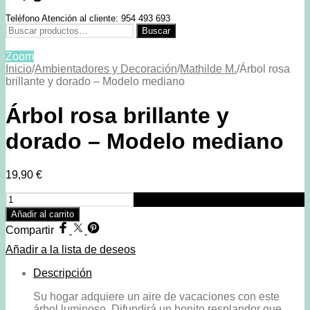
Teléfono Atención al cliente: 954 493 693
Buscar
Buscar
por:
Zoom
Inicio
/
Ambientadores y Decoración
/
Mathilde M.
/
Árbol rosa
brillante y dorado – Modelo mediano
Árbol rosa brillante y
dorado – Modelo mediano
19,90
€
Árbol
rosa
Añadir al carrito
brillante
Compartir
y
dorado
Añadir a la lista de deseos
-
Modelo
Descripción
mediano
Su hogar adquiere un aire de vacaciones con este
cantidad
árbol luminoso. Difundirá un bonito resplandor que