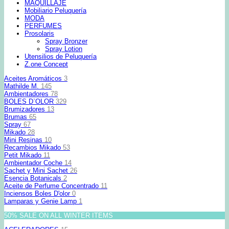
MAQUILLAJE
Mobiliario Peluquería
MODA
PERFUMES
Prosolaris
Spray Bronzer
Spray Lotion
Utensilios de Peluquería
Z.one Concept
Aceites Aromáticos
3
Mathilde M.
145
Ambientadores
78
BOLES D`OLOR
329
Brumizadores
13
Brumas
65
Spray
67
Mikado
28
Mini Resinas
10
Recambios Mikado
53
Petit Mikado
11
Ambientador Coche
14
Sachet y Mini Sachet
26
Esencia Botanicals
2
Aceite de Perfume Concentrado
11
Inciensos Boles D'olor
0
Lamparas y Genie Lamp
1
50% SALE ON ALL WINTER ITEMS