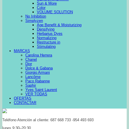
Sun & More
Color
VOLUME SOLUTION
No Inhibition
Simplyzen
Age Benefit & Moisturizing
Densifying
Herbarius Dyes
Normalizing
Restructure in
Stimulating
MARCAS
Carolina Herrera
Chanel
Dior
Dolce & Gabana
Giorgio Armani
Lancôme
Paco Rabanne
Saphir
Yves Saint Laurent
VER TODAS
OFERTAS
CONTACTAR
Teléfono Atención al cliente: 687 668 733 -954 493 693
lunes 9:30–20:30