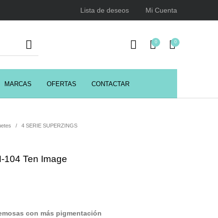
Lista de deseos
Mi Cuenta
0
0
MARCAS
OFERTAS
CONTACTAR
URSOS
HIGIENE
Juegos y juguetes
ENCIALES
uetes
/
4 SERIE SUPERZINGS
M-104 Ten Image
Utensilios de Peluquería
Z.one Concept
remosas con más pigmentación