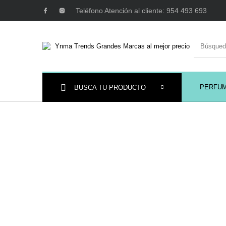
Teléfono Atención al cliente: 954 493 693
PERFU
BUSCA TU PRODUCTO
Ambientadores y
AUSTRALIAN GOLD
AUTOBRONC
Decoración
MAQUILLAJE
Mobiliario Peluquería