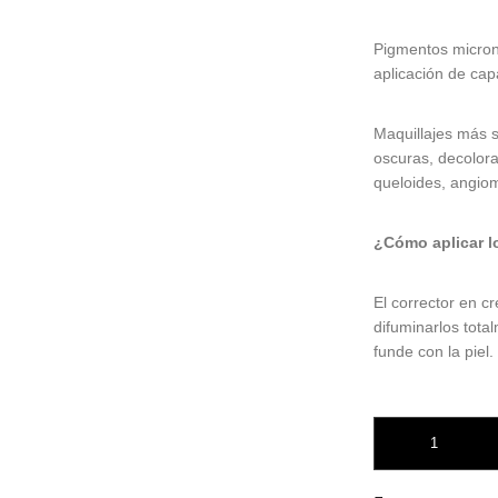
Pigmentos micron
aplicación de cap
Maquillajes más 
oscuras, decolora
queloides, angioma
¿Cómo aplicar l
El corrector en c
difuminarlos tota
funde con la piel.
Corrector CM-104 