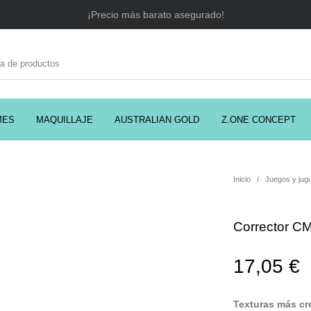
¡Precio más barato asegurado!
MES
MAQUILLAJE
AUSTRALIAN GOLD
Z.ONE CONCEPT
C
EADORES
CABELLO
COSMÉTICA
PRES
Inicio
/
Juegos y jug
Corrector C
MODA
PERFUMES
Prosolaris
17,05
€
Texturas más c