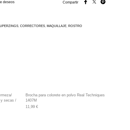
 de deseos
Compartir
SUPERZINGS
,
CORRECTORES
,
MAQUILLAJE
,
ROSTRO
firmeza/
Brocha para colorete en polvo Real Techniques
 y secas /
1407M
11,99
€