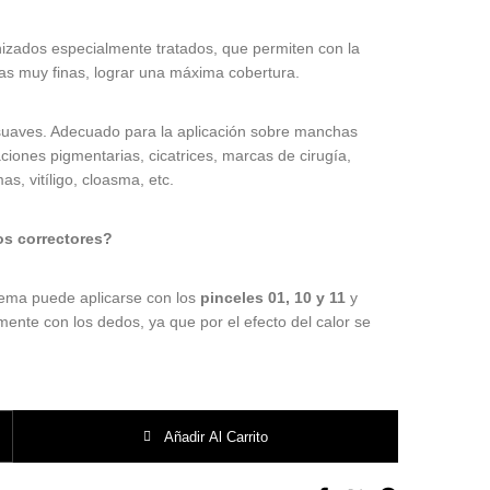
izados especialmente tratados, que permiten con la
as muy finas, lograr una máxima cobertura.
suaves. Adecuado para la aplicación sobre manchas
ciones pigmentarias, cicatrices, marcas de cirugía,
s, vitíligo, cloasma, etc.
os correctores?
rema puede aplicarse con los
pinceles 01, 10 y 11
y
lmente con los dedos, ya que por el efecto del calor se
Ten Image cantidad
Añadir Al Carrito