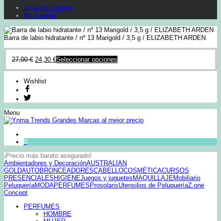
Lista de deseos
Mi Cuenta
Barra de labio hidratante / nº 13 Marigold / 3,5 g / ELIZABETH ARDEN
27,00
€
24,30
€
Seleccionar opciones
Wishlist
Menu
0
¡Precio más barato asegurado!
Ambientadores y Decoración
AUSTRALIAN
GOLD
AUTOBRONCEADORES
CABELLO
COSMÉTICA
CURSOS
PRESENCIALES
HIGIENE
Juegos y juguetes
MAQUILLAJE
Mobiliario
Peluquería
MODA
PERFUMES
Prosolaris
Utensilios de Peluquería
Z.one
Concept
PERFUMES
HOMBRE