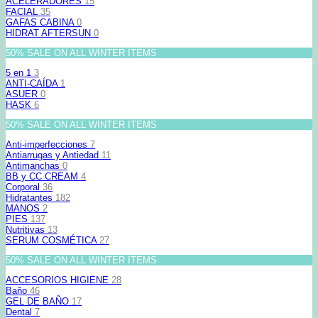
ACELERADORES
15
FACIAL
35
GAFAS CABINA
0
HIDRAT AFTERSUN
0
50% SALE ON ALL WINTER ITEMS
5 en 1
3
ANTI-CAÍDA
1
ASUER
0
HASK
6
50% SALE ON ALL WINTER ITEMS
Anti-imperfecciones
7
Antiarrugas y Antiedad
11
Antimanchas
0
BB y CC CREAM
4
Corporal
36
Hidratantes
182
MANOS
2
PIES
137
Nutritivas
13
SERUM COSMÉTICA
27
50% SALE ON ALL WINTER ITEMS
ACCESORIOS HIGIENE
28
Baño
46
GEL DE BAÑO
17
Dental
7