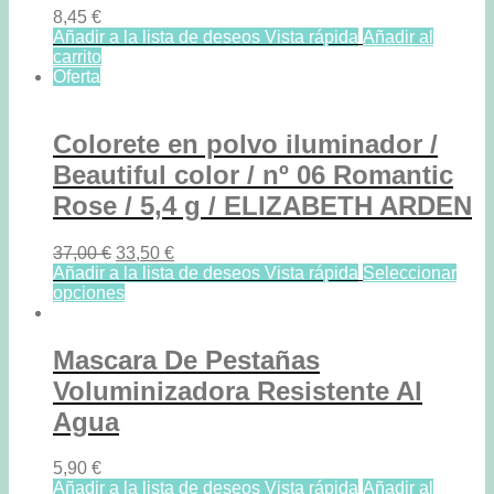
8,45
€
Añadir a la lista de deseos
Vista rápida
Añadir al
carrito
Oferta
Colorete en polvo iluminador /
Beautiful color / nº 06 Romantic
Rose / 5,4 g / ELIZABETH ARDEN
37,00
€
33,50
€
Añadir a la lista de deseos
Vista rápida
Seleccionar
opciones
Mascara De Pestañas
Voluminizadora Resistente Al
Agua
5,90
€
Añadir a la lista de deseos
Vista rápida
Añadir al