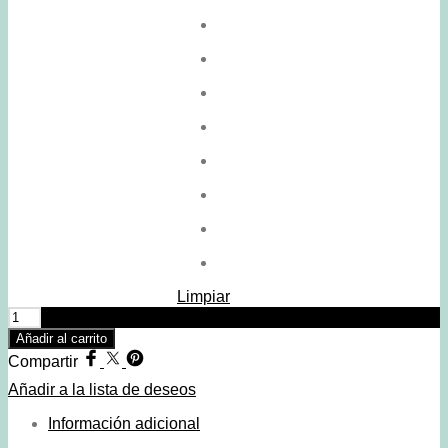
Limpiar
Barra
de
Añadir al carrito
labio
Compartir
hidratante
/
Añadir a la lista de deseos
nº
13
Información adicional
Marigold