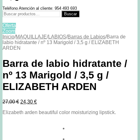
Teléfono Atención al cliente: 954 493 693
Buscar
Buscar
por:
Oferta
Zoom
Inicio
/
MAQUILLAJE
/
LABIOS
/
Barras de Labios
/
Barra de
labio hidratante / nº 13 Marigold / 3,5 g / ELIZABETH
ARDEN
Barra de labio hidratante /
nº 13 Marigold / 3,5 g /
ELIZABETH ARDEN
27,00
€
24,30
€
Elizabeth arden beautiful color moisturizing lipstick.