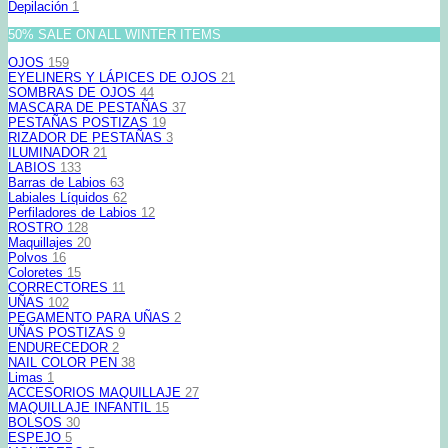
Depilación
1
50% SALE ON ALL WINTER ITEMS
OJOS
159
EYELINERS Y LÁPICES DE OJOS
21
SOMBRAS DE OJOS
44
MASCARA DE PESTAÑAS
37
PESTAÑAS POSTIZAS
19
RIZADOR DE PESTAÑAS
3
ILUMINADOR
21
LABIOS
133
Barras de Labios
63
Labiales Líquidos
62
Perfiladores de Labios
12
ROSTRO
128
Maquillajes
20
Polvos
16
Coloretes
15
CORRECTORES
11
UÑAS
102
PEGAMENTO PARA UÑAS
2
UÑAS POSTIZAS
9
ENDURECEDOR
2
NAIL COLOR PEN
38
Limas
1
ACCESORIOS MAQUILLAJE
27
MAQUILLAJE INFANTIL
15
BOLSOS
30
ESPEJO
5