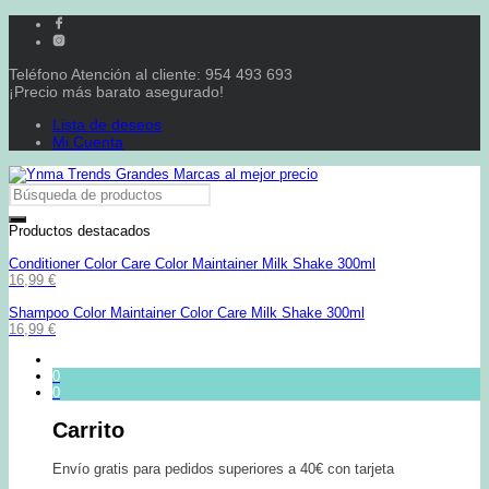
Teléfono Atención al cliente: 954 493 693
¡Precio más barato asegurado!
Lista de deseos
Mi Cuenta
Productos destacados
Conditioner Color Care Color Maintainer Milk Shake 300ml
16,99
€
Shampoo Color Maintainer Color Care Milk Shake 300ml
16,99
€
0
0
Carrito
Envío gratis para pedidos superiores a 40€ con tarjeta