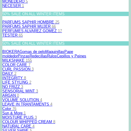
MONEDERO
5
NECESER
1
50% SALE ON ALL WINTER ITEMS
PARFUMS SAPHIR HOMBRE
25
PARFUMS SAPHIR MUJER
66
PERFUMES ALVAREZ GOMEZ
17
TESTER
65
50% SALE ON ALL WINTER ITEMS
BIOKERA
Gomas de pelo
Maquinillas
Pape
moldedor
Pinzas
Redecillas
Rulos
Cepillos y Peines
MILKSHAKE
155
COLOR CARE
7
CURL PASSION
3
DAILY
2
INTEGRITY
8
LIFE STYLING
2
NO FRIZZ
3
SENSORIAL MINT
3
ARGAN
0
VOLUME SOLUTION
4
LEAVE IN TRANTAMENTS
4
Color
76
Sun & More
1
MOISTURE PLUS
3
COLOUR WHIPPED CREAM
8
NATURAL CARE
4
SILVER SHINE
5