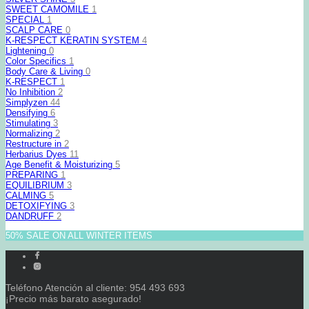
SWEET CAMOMILE
1
SPECIAL
1
SCALP CARE
0
K-RESPECT KERATIN SYSTEM
4
Lightening
0
Color Specifics
1
Body Care & Living
0
K-RESPECT
1
No Inhibition
2
Simplyzen
44
Densifying
6
Stimulating
3
Normalizing
2
Restructure in
2
Herbarius Dyes
11
Age Benefit & Moisturizing
5
PREPARING
1
EQUILIBRIUM
3
CALMING
5
DETOXIFYING
3
DANDRUFF
2
50% SALE ON ALL WINTER ITEMS
Teléfono Atención al cliente: 954 493 693
¡Precio más barato asegurado!