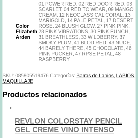
/
01 POWER RED, 02 RED DOOR RED, 03
3,5
SCARLET, 04 RED TO WEAR, 09 MANGO
g
CREAM, 12 NEOCLASSICAL CORAL, 13
/
MARIGOLD, 14 PALE PETAL, 17 DESERT
ELIZABETH
Color
ROSE, 24 BLUSH GLOW, 27 PINK PINK,
ARDEN
Elizabeth
28 PINK VIBRATIONS, 30 PINK PUNCH,
cantidad
Arden
31 BREATHLESS, 33 WILDBERRY, 37
SMOKY PLUM, 41 BLOD RED, 43 NUDE,
44 BARELY THERE, 45 CHOCOLATE, 46
PINK PUCKER, 47 RPSE PETAL, 48
RASPBERRY
SKU:
085805519476
Categorías:
Barras de Labios
,
LABIOS
,
MAQUILLAJE
Productos relacionados
REVLON COLORSTAY PENCIL
GEL CREME VINO INTENSO