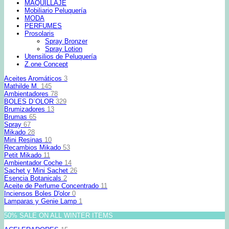
MAQUILLAJE
Mobiliario Peluquería
MODA
PERFUMES
Prosolaris
Spray Bronzer
Spray Lotion
Utensilios de Peluquería
Z.one Concept
Aceites Aromáticos
3
Mathilde M.
145
Ambientadores
78
BOLES D`OLOR
329
Brumizadores
13
Brumas
65
Spray
67
Mikado
28
Mini Resinas
10
Recambios Mikado
53
Petit Mikado
11
Ambientador Coche
14
Sachet y Mini Sachet
26
Esencia Botanicals
2
Aceite de Perfume Concentrado
11
Inciensos Boles D'olor
0
Lamparas y Genie Lamp
1
50% SALE ON ALL WINTER ITEMS