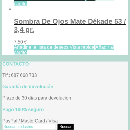
carrito
Sombra De Ojos Mate Dékade 53 /
3,4 gr.
7,50
€
Añadir a la lista de deseos
Vista rápida
Añadir al
carrito
CONTACTO
Tlf.: 687 668 733
Garantía de devolución
Plazo de 30 días para devolución
Pago 100% seguro
PayPal / MasterCard / Visa
Buscar
Buscar