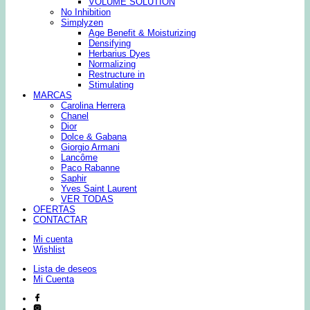
VOLUME SOLUTION
No Inhibition
Simplyzen
Age Benefit & Moisturizing
Densifying
Herbarius Dyes
Normalizing
Restructure in
Stimulating
MARCAS
Carolina Herrera
Chanel
Dior
Dolce & Gabana
Giorgio Armani
Lancôme
Paco Rabanne
Saphir
Yves Saint Laurent
VER TODAS
OFERTAS
CONTACTAR
Mi cuenta
Wishlist
Lista de deseos
Mi Cuenta