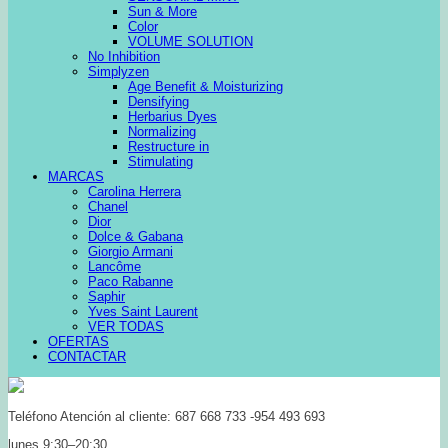
Sun & More
Color
VOLUME SOLUTION
No Inhibition
Simplyzen
Age Benefit & Moisturizing
Densifying
Herbarius Dyes
Normalizing
Restructure in
Stimulating
MARCAS
Carolina Herrera
Chanel
Dior
Dolce & Gabana
Giorgio Armani
Lancôme
Paco Rabanne
Saphir
Yves Saint Laurent
VER TODAS
OFERTAS
CONTACTAR
Teléfono Atención al cliente: 687 668 733 -954 493 693
lunes 9:30–20:30