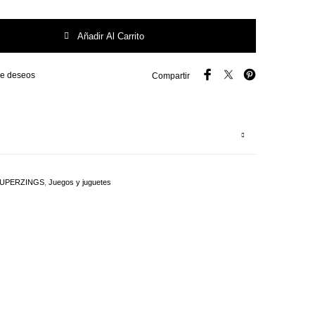
 Superzings Serie 6 cantidad
Añadir Al Carrito
 de deseos
Compartir
SUPERZINGS
,
Juegos y juguetes