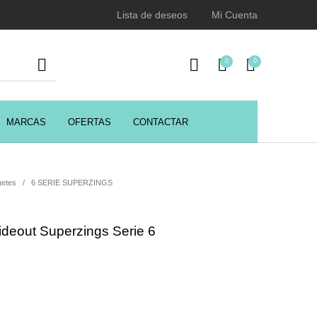
Lista de deseos
Mi Cuenta
0
0
MARCAS
OFERTAS
CONTACTAR
URSOS
HIGIENE
Juegos y juguetes
ENCIALES
uetes
/
6 SERIE SUPERZINGS
ideout Superzings Serie 6
Utensilios de Peluquería
Z.one Concept