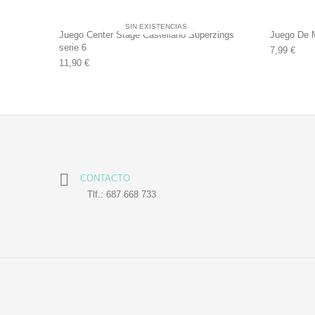
SIN EXISTENCIAS
Juego Center Stage Castellano Superzings
Juego De 
serie 6
7,99
€
11,90
€
CONTACTO
Tlf.: 687 668 733