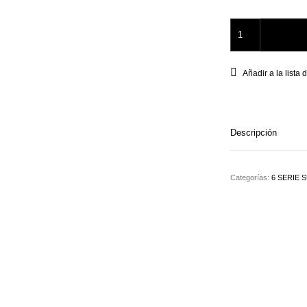
Display 12 Hideout
Añadir a la lista
Descripción
Categorías:
6 SERIE 