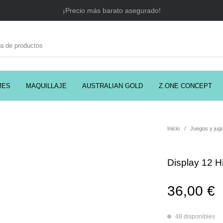
¡Precio más barato asegurado!
MES
MAQUILLAJE
AUSTRALIAN GOLD
Z.ONE CONCEPT
C
EADORES
CABELLO
COSMÉTICA
PRES
Inicio
/
Juegos y jug
Display 12 H
MODA
PERFUMES
Prosolaris
36,00
€
48 disponibles