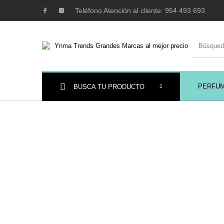
Teléfono Atención al cliente: 954 493 693
PERFU
BUSCA TU PRODUCTO
Ambientadores y
AUSTRALIAN GOLD
AUTOBRONC
Decoración
MAQUILLAJE
Mobiliario Peluquería