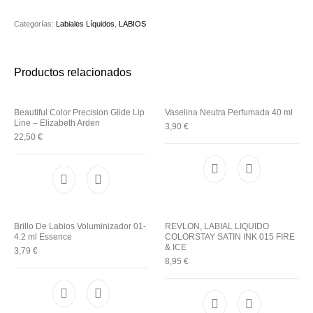
Utensilios de
Prosolaris
Z.one Concept
Peluquería
Categorías:
Labiales Líquidos
,
LABIOS
Productos relacionados
Beautiful Color Precision Glide Lip
Vaselina Neutra Perfumada 40 ml
Line – Elizabeth Arden
3,90
€
22,50
€
Brillo De Labios Voluminizador 01-
REVLON, LABIAL LIQUIDO
4.2 ml Essence
COLORSTAY SATIN INK 015 FIRE
& ICE
3,79
€
8,95
€