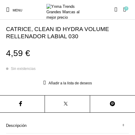
0
MENU
Inicio
/
MAQUILLAJE
/
LABIOS
/
Labiales Líquidos
CATRICE, CLEAN ID HYDRA VOLUME
RELLENADOR LABIAL 030
4,59
€
Ambientadores y
AUSTRALIAN GOLD
AUTOBRONCEADORES
CABELLO
Decoración
Sin existencias
Añadir a la lista de deseos
CURSOS
COSMÉTICA
HIGIENE
Juegos y juguetes
PRESENCIALES
MAQUILLAJE
Mobiliario Peluquería
MODA
PERFUMES
Descripción