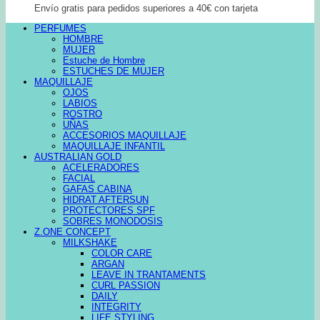
Envío gratis para pedidos superiores a 40€ con tarjeta
PERFUMES
HOMBRE
MUJER
Estuche de Hombre
ESTUCHES DE MUJER
MAQUILLAJE
OJOS
LABIOS
ROSTRO
UÑAS
ACCESORIOS MAQUILLAJE
MAQUILLAJE INFANTIL
AUSTRALIAN GOLD
ACELERADORES
FACIAL
GAFAS CABINA
HIDRAT AFTERSUN
PROTECTORES SPF
SOBRES MONODOSIS
Z.ONE CONCEPT
MILKSHAKE
COLOR CARE
ARGAN
LEAVE IN TRANTAMENTS
CURL PASSION
DAILY
INTEGRITY
LIFE STYLING