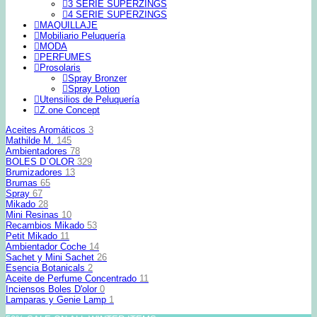
3 SERIE SUPERZINGS
4 SERIE SUPERZINGS
MAQUILLAJE
Mobiliario Peluquería
MODA
PERFUMES
Prosolaris
Spray Bronzer
Spray Lotion
Utensilios de Peluquería
Z.one Concept
Aceites Aromáticos
3
Mathilde M.
145
Ambientadores
78
BOLES D`OLOR
329
Brumizadores
13
Brumas
65
Spray
67
Mikado
28
Mini Resinas
10
Recambios Mikado
53
Petit Mikado
11
Ambientador Coche
14
Sachet y Mini Sachet
26
Esencia Botanicals
2
Aceite de Perfume Concentrado
11
Inciensos Boles D'olor
0
Lamparas y Genie Lamp
1