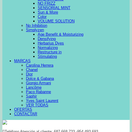
NO FRIZZ
SENSORIAL MINT
Sun & More
Color
VOLUME SOLUTION
No Inhibition
Simplyzen
Age Benefit & Moisturizing
Densifying
Herbarius Dyes
Normalizing
Restructure in
Stimulating
MARCAS
Carolina Herrera
Chanel
Dior
Dolce & Gabana
Giorgio Armani
Lancôme
Paco Rabanne
Saphir
Yves Saint Laurent
VER TODAS
OFERTAS
CONTACTAR
Teléfono Atención al cliente: 687 668 733 -954 493 693