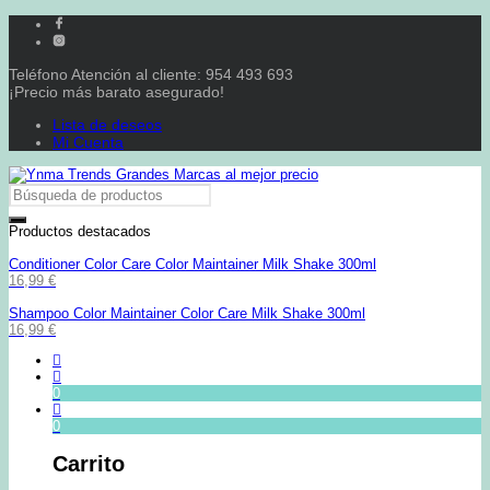
Teléfono Atención al cliente: 954 493 693
¡Precio más barato asegurado!
Lista de deseos
Mi Cuenta
Productos destacados
Conditioner Color Care Color Maintainer Milk Shake 300ml
16,99
€
Shampoo Color Maintainer Color Care Milk Shake 300ml
16,99
€
0
0
Carrito