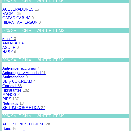
50% SALE ON ALL WINTER ITEMS
ACELERADORES
15
FACIAL
35
GAFAS CABINA
0
HIDRAT AFTERSUN
0
50% SALE ON ALL WINTER ITEMS
5 en 1
3
ANTI-CAÍDA
1
ASUER
0
HASK
6
50% SALE ON ALL WINTER ITEMS
Anti-imperfecciones
7
Antiarrugas y Antiedad
11
Antimanchas
0
BB y CC CREAM
4
Corporal
36
Hidratantes
182
MANOS
2
PIES
137
Nutritivas
13
SERUM COSMÉTICA
27
50% SALE ON ALL WINTER ITEMS
ACCESORIOS HIGIENE
28
Baño
46