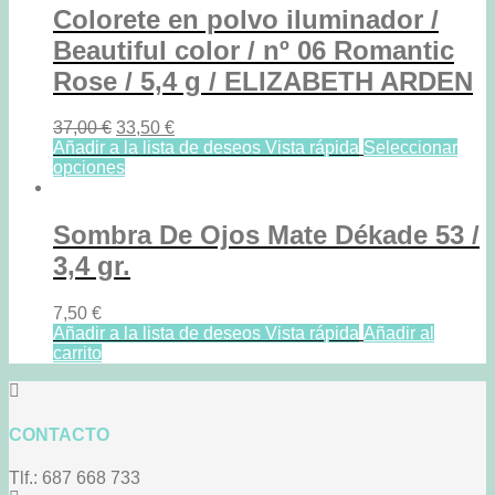
Colorete en polvo iluminador /
Beautiful color / nº 06 Romantic
Rose / 5,4 g / ELIZABETH ARDEN
37,00
€
33,50
€
Añadir a la lista de deseos
Vista rápida
Seleccionar
opciones
Sombra De Ojos Mate Dékade 53 /
3,4 gr.
7,50
€
Añadir a la lista de deseos
Vista rápida
Añadir al
carrito
CONTACTO
Tlf.: 687 668 733