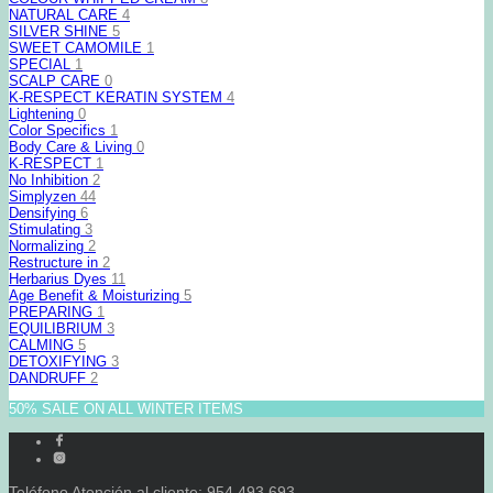
NATURAL CARE
4
SILVER SHINE
5
SWEET CAMOMILE
1
SPECIAL
1
SCALP CARE
0
K-RESPECT KERATIN SYSTEM
4
Lightening
0
Color Specifics
1
Body Care & Living
0
K-RESPECT
1
No Inhibition
2
Simplyzen
44
Densifying
6
Stimulating
3
Normalizing
2
Restructure in
2
Herbarius Dyes
11
Age Benefit & Moisturizing
5
PREPARING
1
EQUILIBRIUM
3
CALMING
5
DETOXIFYING
3
DANDRUFF
2
50% SALE ON ALL WINTER ITEMS
Teléfono Atención al cliente: 954 493 693