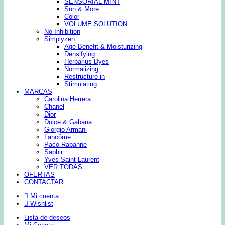
SENSORIAL MINT
Sun & More
Color
VOLUME SOLUTION
No Inhibition
Simplyzen
Age Benefit & Moisturizing
Densifying
Herbarius Dyes
Normalizing
Restructure in
Stimulating
MARCAS
Carolina Herrera
Chanel
Dior
Dolce & Gabana
Giorgio Armani
Lancôme
Paco Rabanne
Saphir
Yves Saint Laurent
VER TODAS
OFERTAS
CONTACTAR
Mi cuenta
Wishlist
Lista de deseos