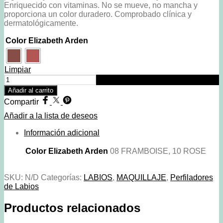
Enriquecido con vitaminas. No se mueve, no mancha y
proporciona un color duradero. Comprobado clínica y
dermatológicamente.
Color Elizabeth Arden
Limpiar
Beautiful
Color
Añadir al carrito
Precision
Compartir
Glide
Lip
Añadir a la lista de deseos
Line
-
Información adicional
Elizabeth
Arden
Color Elizabeth Arden
08 FRAMBOISE, 10 ROSE
cantidad
SKU:
N/D
Categorías:
LABIOS
,
MAQUILLAJE
,
Perfiladores
de Labios
Productos relacionados