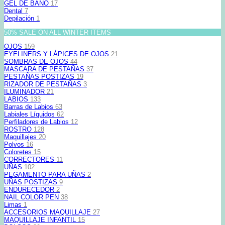
GEL DE BAÑO
17
Dental
7
Depilación
1
50% SALE ON ALL WINTER ITEMS
OJOS
159
EYELINERS Y LÁPICES DE OJOS
21
SOMBRAS DE OJOS
44
MASCARA DE PESTAÑAS
37
PESTAÑAS POSTIZAS
19
RIZADOR DE PESTAÑAS
3
ILUMINADOR
21
LABIOS
133
Barras de Labios
63
Labiales Líquidos
62
Perfiladores de Labios
12
ROSTRO
128
Maquillajes
20
Polvos
16
Coloretes
15
CORRECTORES
11
UÑAS
102
PEGAMENTO PARA UÑAS
2
UÑAS POSTIZAS
9
ENDURECEDOR
2
NAIL COLOR PEN
38
Limas
1
ACCESORIOS MAQUILLAJE
27
MAQUILLAJE INFANTIL
15