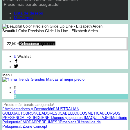
¡Precio más barato asegurado!
Lista de deseos
Mi Cuenta
Beautiful Color Precision Glide Lip Line - Elizabeth Arden
22,50
€
Seleccionar opciones
Wishlist
Menu
0
¡Precio más barato asegurado!
Ambientadores y Decoración
AUSTRALIAN
GOLD
AUTOBRONCEADORES
CABELLO
COSMÉTICA
CURSOS
PRESENCIALES
HIGIENE
Juegos y juguetes
MAQUILLAJE
Mobiliario
Peluquería
MODA
PERFUMES
Prosolaris
Utensilios de
Peluquería
Z.one Concept