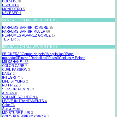
BOLSOS
30
ESPEJO
5
MONEDERO
5
NECESER
1
50% SALE ON ALL WINTER ITEMS
PARFUMS SAPHIR HOMBRE
25
PARFUMS SAPHIR MUJER
66
PERFUMES ALVAREZ GOMEZ
17
TESTER
65
50% SALE ON ALL WINTER ITEMS
BIOKERA
Gomas de pelo
Maquinillas
Pape
moldedor
Pinzas
Redecillas
Rulos
Cepillos y Peines
MILKSHAKE
155
COLOR CARE
7
CURL PASSION
3
DAILY
2
INTEGRITY
8
LIFE STYLING
2
NO FRIZZ
3
SENSORIAL MINT
3
ARGAN
0
VOLUME SOLUTION
4
LEAVE IN TRANTAMENTS
4
Color
76
Sun & More
1
MOISTURE PLUS
3
COLOUR WHIPPED CREAM
8