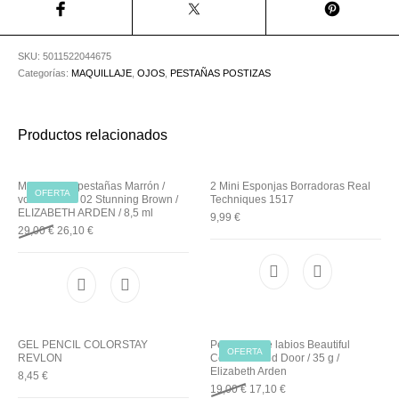
Utensilios de
Prosolaris
Z.one Concept
Peluquería
SKU:
5011522044675
Categorías:
MAQUILLAJE
,
OJOS
,
PESTAÑAS POSTIZAS
Productos relacionados
Mascara de pestañas Marrón /
2 Mini Esponjas Borradoras Real
OFERTA
volumen / nº 02 Stunning Brown /
Techniques 1517
ELIZABETH ARDEN / 8,5 ml
9,99
€
29,00
€
26,10
€
GEL PENCIL COLORSTAY
Perfilador de labios Beautiful
OFERTA
REVLON
Color/ 01 Red Door / 35 g /
Elizabeth Arden
8,45
€
19,00
€
17,10
€