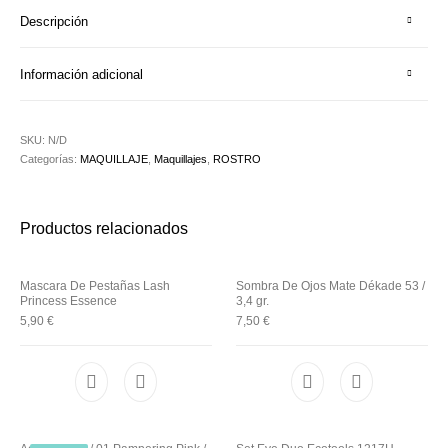
Descripción
Información adicional
SKU:
N/D
Categorías:
MAQUILLAJE
,
Maquillajes
,
ROSTRO
Productos relacionados
Mascara De Pestañas Lash
Sombra De Ojos Mate Dékade 53 /
Princess Essence
3,4 gr.
5,90
€
7,50
€