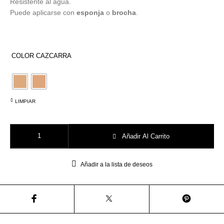
Resistente al agua.
Utensilios de
Prosolaris
Z.one Concept
Peluquería
Puede aplicarse con
esponja
o
brocha
.
COLOR CAZCARRA
LIMPIAR
Face & Body Make-up Roll-On 30ML Ten Imagen cantidad
Añadir Al Carrito
Añadir a la lista de deseos