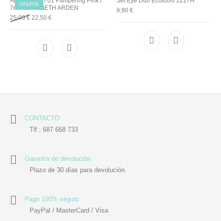
Aceite labial / 01 Pampering Pink /
Set Eye Duo Ecotools 1217H
OFERTA
7ml / ELIZABETH ARDEN
9,90
€
25,00
€
22,50
€
CONTACTO
Tlf.: 687 668 733
Garantía de devolución
Plazo de 30 días para devolución
Pago 100% seguro
PayPal / MasterCard / Visa