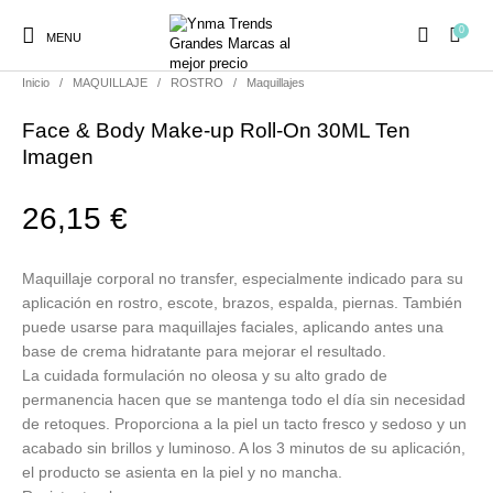
0
MENU
Inicio
/
MAQUILLAJE
/
ROSTRO
/
Maquillajes
Face & Body Make-up Roll-On 30ML Ten
Imagen
26,15
€
Ambientadores y
AUSTRALIAN GOLD
AUTOBRONCEADORES
CABELLO
Decoración
Maquillaje corporal no transfer, especialmente indicado para su
aplicación en rostro, escote, brazos, espalda, piernas. También
CURSOS
COSMÉTICA
HIGIENE
Juegos y juguetes
puede usarse para maquillajes faciales, aplicando antes una
PRESENCIALES
base de crema hidratante para mejorar el resultado.
La cuidada formulación no oleosa y su alto grado de
permanencia hacen que se mantenga todo el día sin necesidad
MAQUILLAJE
Mobiliario Peluquería
MODA
PERFUMES
de retoques. Proporciona a la piel un tacto fresco y sedoso y un
acabado sin brillos y luminoso. A los 3 minutos de su aplicación,
el producto se asienta en la piel y no mancha.