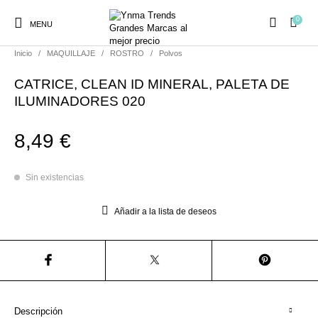
0
MENU
Inicio
/
MAQUILLAJE
/
ROSTRO
/
Polvos
CATRICE, CLEAN ID MINERAL, PALETA DE
ILUMINADORES 020
8,49
€
Ambientadores y
AUSTRALIAN GOLD
AUTOBRONCEADORES
CABELLO
Decoración
Sin existencias
CURSOS
COSMÉTICA
HIGIENE
Juegos y juguetes
Añadir a la lista de deseos
PRESENCIALES
MAQUILLAJE
Mobiliario Peluquería
MODA
PERFUMES
Descripción