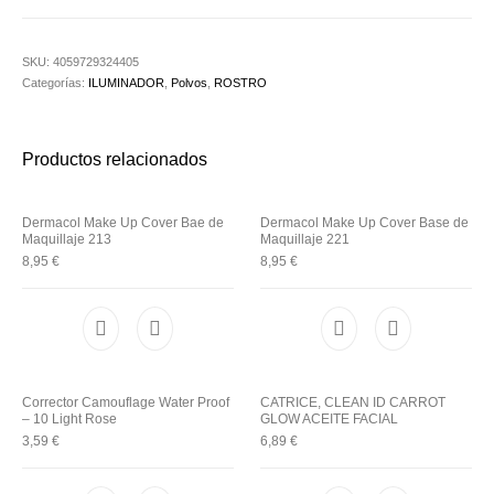
Utensilios de
Prosolaris
Z.one Concept
Peluquería
SKU:
4059729324405
Categorías:
ILUMINADOR
,
Polvos
,
ROSTRO
Productos relacionados
Dermacol Make Up Cover Bae de
Dermacol Make Up Cover Base de
Maquillaje 213
Maquillaje 221
8,95
€
8,95
€
Corrector Camouflage Water Proof
CATRICE, CLEAN ID CARROT
– 10 Light Rose
GLOW ACEITE FACIAL
3,59
€
6,89
€