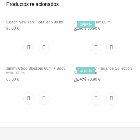
Utensilios de
Prosolaris
Z.one Concept
Productos relacionados
Peluquería
Coach New York Floral edp 90 ml
Jimmy Choo edt 60 ml
OFERTA
96,00
€
62,00
€
50,90
€
Jimmy Choo Blossom 60ml + Body
The Big Pony Fragance Collection
OFERTA
milk 100 ml
Ralph Lauren
Original price was: 76,70 €.
Current price is: 70,90 €
65,00
€
76,70
€
70,90
€