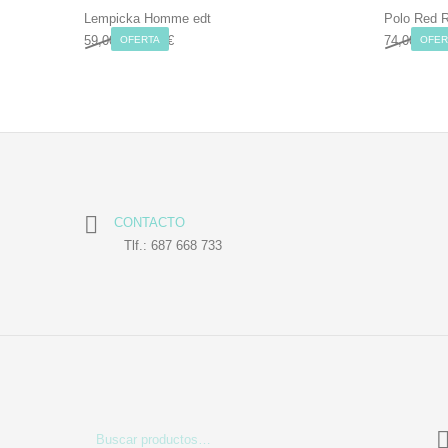
Lempicka Homme edt
Polo Red R
Ori
59,00
€
41,90
€
74,00
€
64
OFERTA
OFER
CONTACTO
Tlf.: 687 668 733