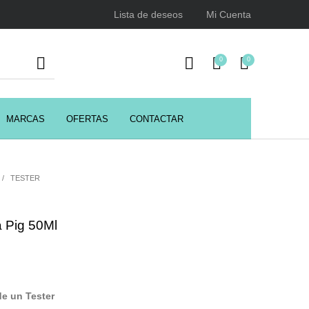
Lista de deseos
Mi Cuenta
0
0
MARCAS
OFERTAS
CONTACTAR
URSOS
HIGIENE
Juegos y juguetes
ENCIALES
/
TESTER
 Pig 50Ml
Utensilios de Peluquería
Z.one Concept
de un Tester