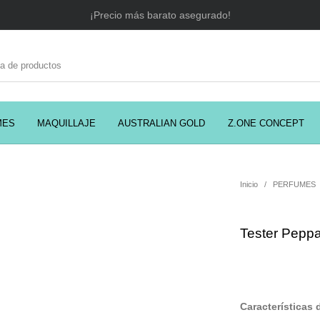
¡Precio más barato asegurado!
MES
MAQUILLAJE
AUSTRALIAN GOLD
Z.ONE CONCEPT
C
EADORES
CABELLO
COSMÉTICA
PRES
Inicio
/
PERFUMES
Tester Peppa
MODA
PERFUMES
Prosolaris
Características 