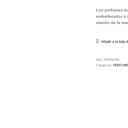
Los perfumes te
embellecedor o 
marrón de la mar
Añadir a la lista
SKU:
PEPPA PIG
Categorías:
PERFUM