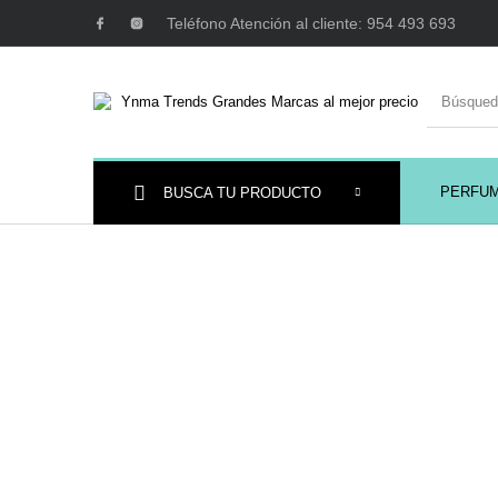
Teléfono Atención al cliente: 954 493 693
PERFU
BUSCA TU PRODUCTO
Ambientadores y
AUSTRALIAN GOLD
AUTOBRONC
Decoración
MAQUILLAJE
Mobiliario Peluquería