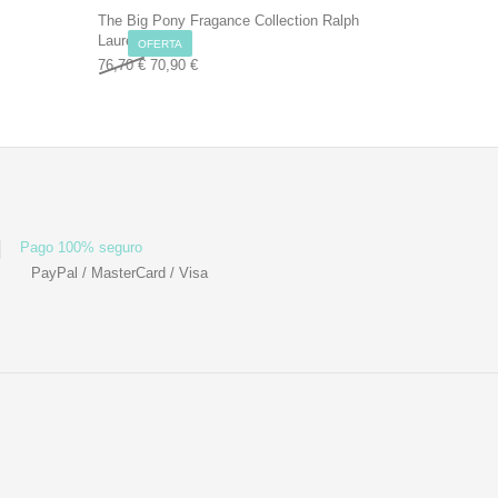
The Big Pony Fragance Collection Ralph
Lauren
0 €.
OFERTA
Original price was: 76,70 €.
Current price is: 70,90 €.
76,70
€
70,90
€
Pago 100% seguro
PayPal / MasterCard / Visa