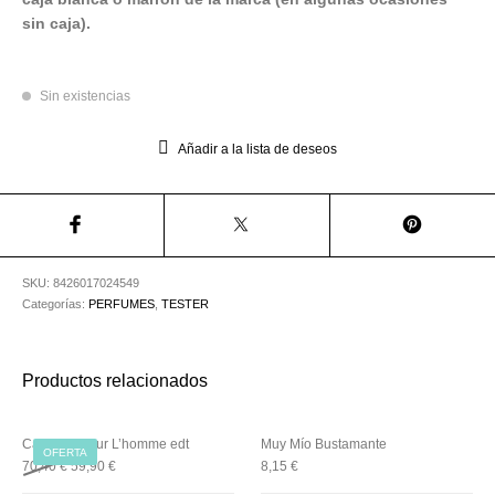
Utensilios de
Prosolaris
Z.one Concept
Peluquería
sin caja).
Sin existencias
Añadir a la lista de deseos
SKU:
8426017024549
Categorías:
PERFUMES
,
TESTER
Productos relacionados
Cacharel pour L’homme edt
Muy Mío Bustamante
OFERTA
70,40
€
59,90
€
8,15
€