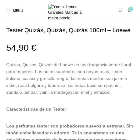
0
MENU
Inicio
/
PERFUMES
/
TESTER
Tester Quizás, Quizás, Quizás 100ml – Loewe
54,90
€
Ambientadores y
AUSTRALIAN GOLD
AUTOBRONCEADORES
CABELLO
Quizas, Quizas, Quizas de Loewe es una fragancia verde floral
Decoración
para mujeres. Las notas superiores son bayas rojas, limón
italiano, cassia y grosella negra; las notas medias son jazmín
indio, rosa búlgara y tuberosa; las notas base son pachulí,
CURSOS
COSMÉTICA
HIGIENE
Juegos y juguetes
sándalo, ámbar, vainilla madagascar, miel y almizcle.
PRESENCIALES
Características de un Tester
MAQUILLAJE
Mobiliario Peluquería
MODA
PERFUMES
Los perfumes tester son probadores nuevos a estrenar. Sin
tapón embellecedor o adorno. Te lo enviaremos en una
caja blanca o marrón de la marca (en algunas ocasiones