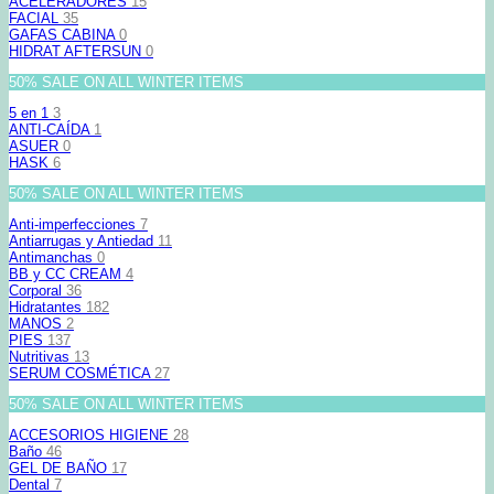
ACELERADORES
15
FACIAL
35
GAFAS CABINA
0
HIDRAT AFTERSUN
0
50% SALE ON ALL WINTER ITEMS
5 en 1
3
ANTI-CAÍDA
1
ASUER
0
HASK
6
50% SALE ON ALL WINTER ITEMS
Anti-imperfecciones
7
Antiarrugas y Antiedad
11
Antimanchas
0
BB y CC CREAM
4
Corporal
36
Hidratantes
182
MANOS
2
PIES
137
Nutritivas
13
SERUM COSMÉTICA
27
50% SALE ON ALL WINTER ITEMS
ACCESORIOS HIGIENE
28
Baño
46
GEL DE BAÑO
17
Dental
7