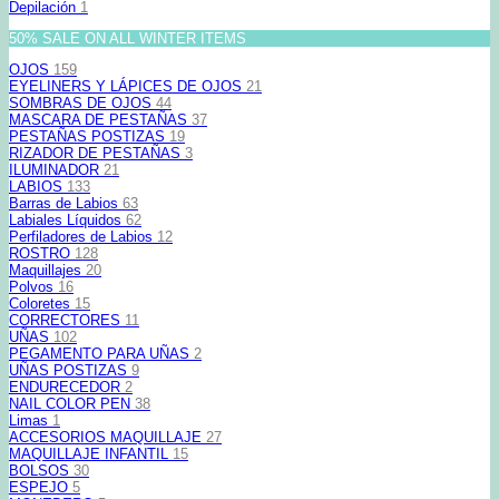
Depilación
1
50% SALE ON ALL WINTER ITEMS
OJOS
159
EYELINERS Y LÁPICES DE OJOS
21
SOMBRAS DE OJOS
44
MASCARA DE PESTAÑAS
37
PESTAÑAS POSTIZAS
19
RIZADOR DE PESTAÑAS
3
ILUMINADOR
21
LABIOS
133
Barras de Labios
63
Labiales Líquidos
62
Perfiladores de Labios
12
ROSTRO
128
Maquillajes
20
Polvos
16
Coloretes
15
CORRECTORES
11
UÑAS
102
PEGAMENTO PARA UÑAS
2
UÑAS POSTIZAS
9
ENDURECEDOR
2
NAIL COLOR PEN
38
Limas
1
ACCESORIOS MAQUILLAJE
27
MAQUILLAJE INFANTIL
15
BOLSOS
30
ESPEJO
5