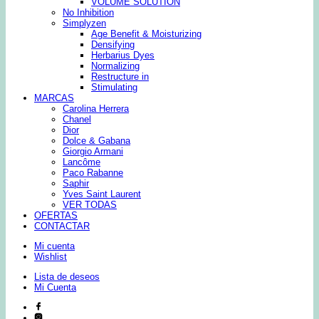
VOLUME SOLUTION
No Inhibition
Simplyzen
Age Benefit & Moisturizing
Densifying
Herbarius Dyes
Normalizing
Restructure in
Stimulating
MARCAS
Carolina Herrera
Chanel
Dior
Dolce & Gabana
Giorgio Armani
Lancôme
Paco Rabanne
Saphir
Yves Saint Laurent
VER TODAS
OFERTAS
CONTACTAR
Mi cuenta
Wishlist
Lista de deseos
Mi Cuenta