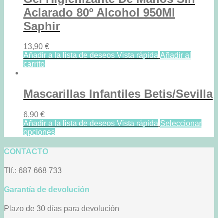
Aclarado 80º Alcohol 950Ml
Saphir
13,90
€
Añadir a la lista de deseos
Vista rápida
Añadir al
carrito
Mascarillas Infantiles Betis/Sevilla
6,90
€
Añadir a la lista de deseos
Vista rápida
Seleccionar
opciones
CONTACTO
Tlf.: 687 668 733
Garantía de devolución
Plazo de 30 días para devolución