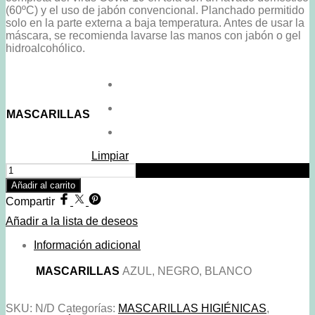
(60ºC) y el uso de jabón convencional. Planchado permitido
solo en la parte externa a baja temperatura. Antes de usar la
máscara, se recomienda lavarse las manos con jabón o gel
hidroalcohólico.
MASCARILLAS
Limpiar
Mascarilla
Estampadas
Añadir al carrito
Mujer
Compartir
Momoda
cantidad
Añadir a la lista de deseos
Información adicional
MASCARILLAS
AZUL, NEGRO, BLANCO
SKU:
N/D
Categorías:
MASCARILLAS HIGIÉNICAS
,