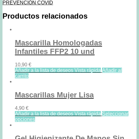
PREVENCIÓN COVID
Productos relacionados
Mascarilla Homologadas
Infantiles FFP2 10 und
10,90
€
Añadir a la lista de deseos
Vista rápida
Añadir al
carrito
Mascarillas Mujer Lisa
4,90
€
Añadir a la lista de deseos
Vista rápida
Seleccionar
opciones
Gel Higienizante De Manos Sin