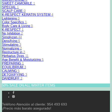
SWEET CAMOMILE
1
SPECIAL
1
SCALP CARE
0
K-RESPECT KERATIN SYSTEM
4
Lightening
0
Color Specifics
1
Body Care & Living
0
K-RESPECT
1
No Inhibition
2
Simplyzen
44
Densifying
6
Stimulating
3
Normalizing
2
Restructure in
2
Herbarius Dyes
11
Age Benefit & Moisturizing
5
PREPARING
1
EQUILIBRIUM
3
CALMING
5
DETOXIFYING
3
DANDRUFF
2
50% SALE ON ALL WINTER ITEMS
Teléfono Atención al cliente: 954 493 693
¡Precio más barato asegurado!