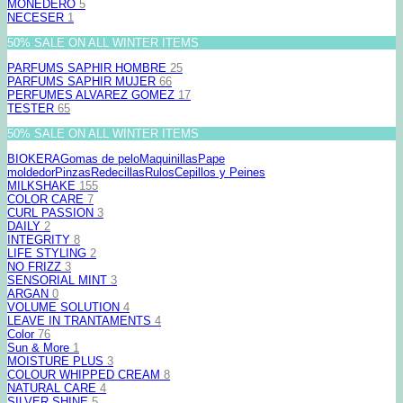
MONEDERO
5
NECESER
1
50% SALE ON ALL WINTER ITEMS
PARFUMS SAPHIR HOMBRE
25
PARFUMS SAPHIR MUJER
66
PERFUMES ALVAREZ GOMEZ
17
TESTER
65
50% SALE ON ALL WINTER ITEMS
BIOKERA
Gomas de pelo
Maquinillas
Pape
moldedor
Pinzas
Redecillas
Rulos
Cepillos y Peines
MILKSHAKE
155
COLOR CARE
7
CURL PASSION
3
DAILY
2
INTEGRITY
8
LIFE STYLING
2
NO FRIZZ
3
SENSORIAL MINT
3
ARGAN
0
VOLUME SOLUTION
4
LEAVE IN TRANTAMENTS
4
Color
76
Sun & More
1
MOISTURE PLUS
3
COLOUR WHIPPED CREAM
8
NATURAL CARE
4
SILVER SHINE
5