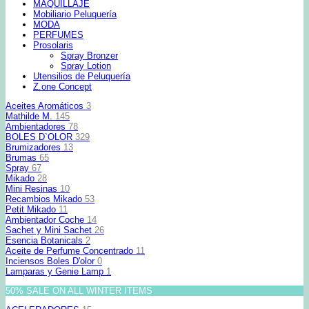
MAQUILLAJE
Mobiliario Peluquería
MODA
PERFUMES
Prosolaris
Spray Bronzer
Spray Lotion
Utensilios de Peluquería
Z.one Concept
Aceites Aromáticos
3
Mathilde M.
145
Ambientadores
78
BOLES D`OLOR
329
Brumizadores
13
Brumas
65
Spray
67
Mikado
28
Mini Resinas
10
Recambios Mikado
53
Petit Mikado
11
Ambientador Coche
14
Sachet y Mini Sachet
26
Esencia Botanicals
2
Aceite de Perfume Concentrado
11
Inciensos Boles D'olor
0
Lamparas y Genie Lamp
1
50% SALE ON ALL WINTER ITEMS