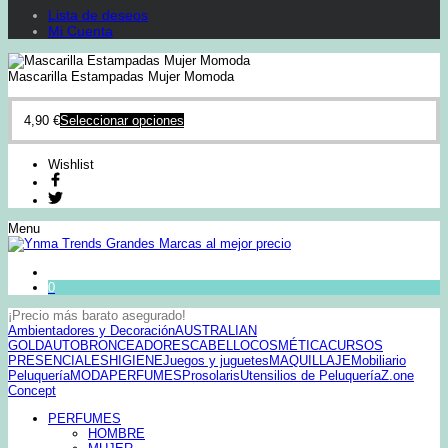
Lista de deseos
Mi Cuenta
Mascarilla Estampadas Mujer Momoda
4,90
€
Seleccionar opciones
Wishlist
Menu
0
¡Precio más barato asegurado!
Ambientadores y Decoración
AUSTRALIAN
GOLD
AUTOBRONCEADORES
CABELLO
COSMÉTICA
CURSOS
PRESENCIALES
HIGIENE
Juegos y juguetes
MAQUILLAJE
Mobiliario
Peluquería
MODA
PERFUMES
Prosolaris
Utensilios de Peluquería
Z.one
Concept
PERFUMES
HOMBRE