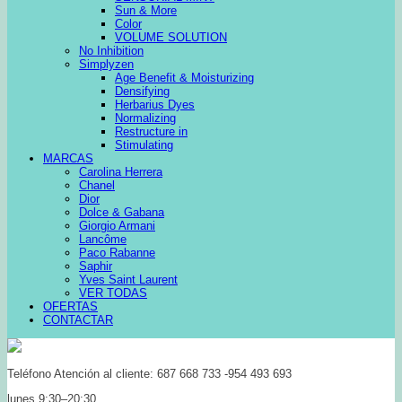
Sun & More
Color
VOLUME SOLUTION
No Inhibition
Simplyzen
Age Benefit & Moisturizing
Densifying
Herbarius Dyes
Normalizing
Restructure in
Stimulating
MARCAS
Carolina Herrera
Chanel
Dior
Dolce & Gabana
Giorgio Armani
Lancôme
Paco Rabanne
Saphir
Yves Saint Laurent
VER TODAS
OFERTAS
CONTACTAR
Teléfono Atención al cliente: 687 668 733 -954 493 693
lunes 9:30–20:30