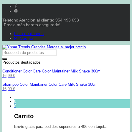
Teléfono Atención al cliente: 954 493 693
¡Precio más barato asegurado!
Lista de deseos
Mi Cuenta
Productos destacados
Conditioner Color Care Color Maintainer Milk Shake 300ml
16,99
€
Shampoo Color Maintainer Color Care Milk Shake 300ml
16,99
€
0
0
Carrito
Envío gratis para pedidos superiores a 40€ con tarjeta