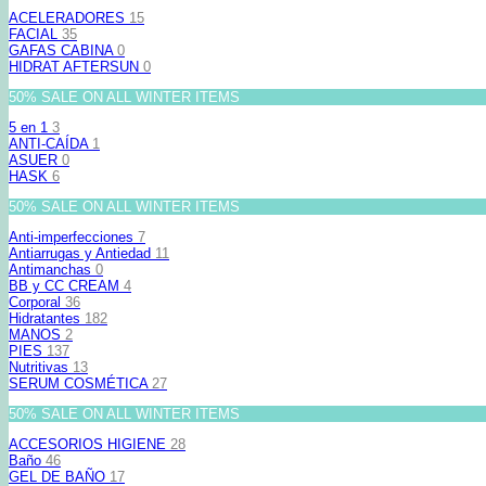
ACELERADORES
15
FACIAL
35
GAFAS CABINA
0
HIDRAT AFTERSUN
0
50% SALE ON ALL WINTER ITEMS
5 en 1
3
ANTI-CAÍDA
1
ASUER
0
HASK
6
50% SALE ON ALL WINTER ITEMS
Anti-imperfecciones
7
Antiarrugas y Antiedad
11
Antimanchas
0
BB y CC CREAM
4
Corporal
36
Hidratantes
182
MANOS
2
PIES
137
Nutritivas
13
SERUM COSMÉTICA
27
50% SALE ON ALL WINTER ITEMS
ACCESORIOS HIGIENE
28
Baño
46
GEL DE BAÑO
17