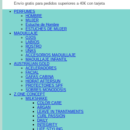
Envío gratis para pedidos superiores a 40€ con tarjeta
PERFUMES
HOMBRE
MUJER
Estuche de Hombre
ESTUCHES DE MUJER
MAQUILLAJE
OJOS
LABIOS
ROSTRO
UÑAS
ACCESORIOS MAQUILLAJE
MAQUILLAJE INFANTIL
AUSTRALIAN GOLD
ACELERADORES
FACIAL
GAFAS CABINA
HIDRAT AFTERSUN
PROTECTORES SPF
SOBRES MONODOSIS
Z.ONE CONCEPT
MILKSHAKE
COLOR CARE
ARGAN
LEAVE IN TRANTAMENTS
CURL PASSION
DAILY
INTEGRITY
LIFE STYLING