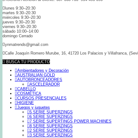
lunes 9:30–20:30
martes 9:30–20:30
miércoles 9:30–20:30
jueves 9:30–20:30
viernes 9:30–20:30
sábado 10:00–14:00
domingo Cerrado
ynmatrends@gmail.com
Calle Joaquín Romero Murube, 16, 41720 Los Palacios y Villafranca, (Sevi
BUSCA TU PRODUCTO
Ambientadores y Decoración
AUSTRALIAN GOLD
AUTOBRONCEADORES
ASCELERADOR
CABELLO
COSMÉTICA
CURSOS PRESENCIALES
HIGIENE
Juegos y juguetes
5 SERIE SUPERZINGS
6 SERIE SUPERZINGS
7 SERIE SUPERTINGS POWER MACHINES
8 SERIE SUPERZINGS
2 SERIE SUPERZINGS
3 SERIE SUPERZINGS