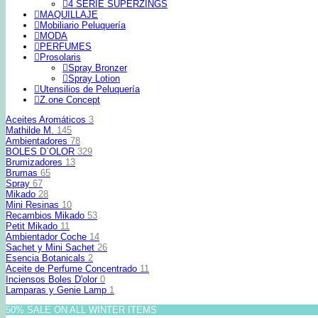
4 SERIE SUPERZINGS
MAQUILLAJE
Mobiliario Peluquería
MODA
PERFUMES
Prosolaris
Spray Bronzer
Spray Lotion
Utensilios de Peluquería
Z.one Concept
Aceites Aromáticos
3
Mathilde M.
145
Ambientadores
78
BOLES D`OLOR
329
Brumizadores
13
Brumas
65
Spray
67
Mikado
28
Mini Resinas
10
Recambios Mikado
53
Petit Mikado
11
Ambientador Coche
14
Sachet y Mini Sachet
26
Esencia Botanicals
2
Aceite de Perfume Concentrado
11
Inciensos Boles D'olor
0
Lamparas y Genie Lamp
1
50% SALE ON ALL WINTER ITEMS