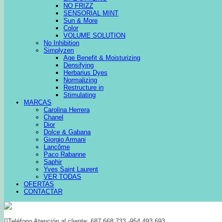
NO FRIZZ
SENSORIAL MINT
Sun & More
Color
VOLUME SOLUTION
No Inhibition
Simplyzen
Age Benefit & Moisturizing
Densifying
Herbarius Dyes
Normalizing
Restructure in
Stimulating
MARCAS
Carolina Herrera
Chanel
Dior
Dolce & Gabana
Giorgio Armani
Lancôme
Paco Rabanne
Saphir
Yves Saint Laurent
VER TODAS
OFERTAS
CONTACTAR
Teléfono Atención al cliente: 687 668 733 -954 493 693