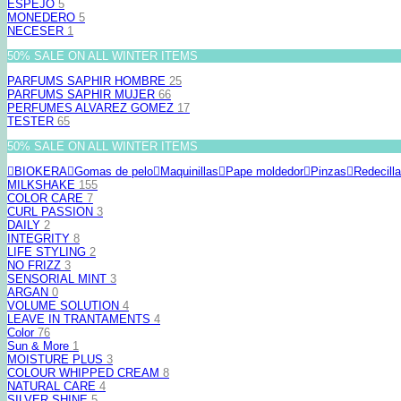
ESPEJO
5
MONEDERO
5
NECESER
1
50% SALE ON ALL WINTER ITEMS
PARFUMS SAPHIR HOMBRE
25
PARFUMS SAPHIR MUJER
66
PERFUMES ALVAREZ GOMEZ
17
TESTER
65
50% SALE ON ALL WINTER ITEMS
BIOKERA
Gomas de pelo
Maquinillas
Pape moldedor
Pinzas
Redecill
MILKSHAKE
155
COLOR CARE
7
CURL PASSION
3
DAILY
2
INTEGRITY
8
LIFE STYLING
2
NO FRIZZ
3
SENSORIAL MINT
3
ARGAN
0
VOLUME SOLUTION
4
LEAVE IN TRANTAMENTS
4
Color
76
Sun & More
1
MOISTURE PLUS
3
COLOUR WHIPPED CREAM
8
NATURAL CARE
4
SILVER SHINE
5