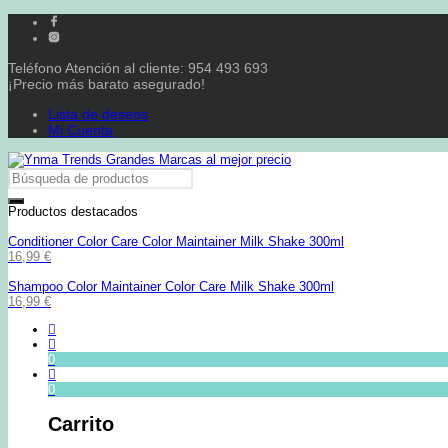
Teléfono Atención al cliente: 954 493 693
¡Precio más barato asegurado!
Lista de deseos
Mi Cuenta
Productos destacados
Conditioner Color Care Color Maintainer Milk Shake 300ml
16,99
€
Shampoo Color Maintainer Color Care Milk Shake 300ml
16,99
€
0
0
Carrito