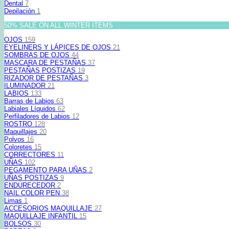
Dental
7
Depilación
1
50% SALE ON ALL WINTER ITEMS
OJOS
159
EYELINERS Y LÁPICES DE OJOS
21
SOMBRAS DE OJOS
44
MASCARA DE PESTAÑAS
37
PESTAÑAS POSTIZAS
19
RIZADOR DE PESTAÑAS
3
ILUMINADOR
21
LABIOS
133
Barras de Labios
63
Labiales Líquidos
62
Perfiladores de Labios
12
ROSTRO
128
Maquillajes
20
Polvos
16
Coloretes
15
CORRECTORES
11
UÑAS
102
PEGAMENTO PARA UÑAS
2
UÑAS POSTIZAS
9
ENDURECEDOR
2
NAIL COLOR PEN
38
Limas
1
ACCESORIOS MAQUILLAJE
27
MAQUILLAJE INFANTIL
15
BOLSOS
30