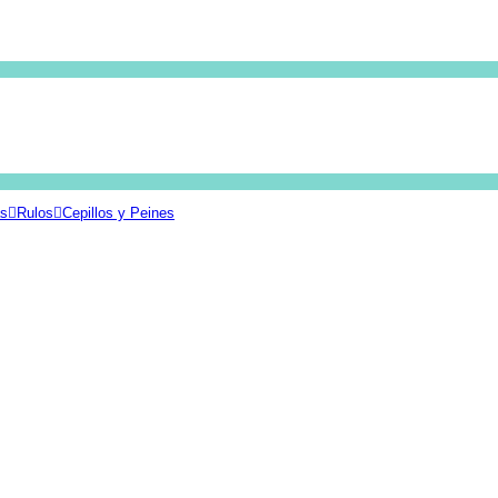
as
Rulos
Cepillos y Peines