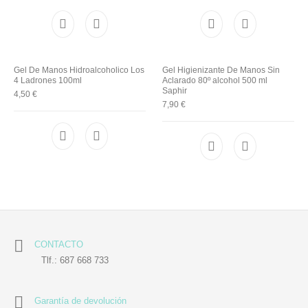
Gel De Manos Hidroalcoholico Los
Gel Higienizante De Manos Sin
4 Ladrones 100ml
Aclarado 80º alcohol 500 ml
Saphir
4,50
€
7,90
€
CONTACTO
Tlf.: 687 668 733
Garantía de devolución