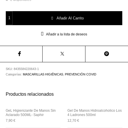
Utensilios de
Prosolaris
Z.one Concept
Peluquería
Mascarillas FFP2 NR Infantiles Rosa 10 und cantidad
Añadir Al Carrito
Añadir a la lista de deseos
SKU:
8435584220643-1
Categorías:
MASCARILLAS HIGIÉNICAS
,
PREVENCIÓN COVID
Productos relacionados
GeL Higienizante De Manos Sin
Gel De Manos Hidroalcoholico Los
Aclarado 500ML- Saphir
4 Ladrones 500ml
7,90
€
12,70
€