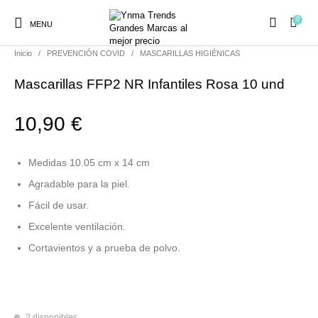
0
MENU
Inicio
/
PREVENCIÓN COVID
/
MASCARILLAS HIGIÉNICAS
Mascarillas FFP2 NR Infantiles Rosa 10 und
10,90
€
Ambientadores y
AUSTRALIAN GOLD
AUTOBRONCEADORES
CABELLO
Decoración
Medidas 10.05 cm x 14 cm
Agradable para la piel.
CURSOS
Fácil de usar.
COSMÉTICA
HIGIENE
Juegos y juguetes
PRESENCIALES
Excelente ventilación.
Cortavientos y a prueba de polvo.
MAQUILLAJE
Mobiliario Peluquería
MODA
PERFUMES
2 disponibles