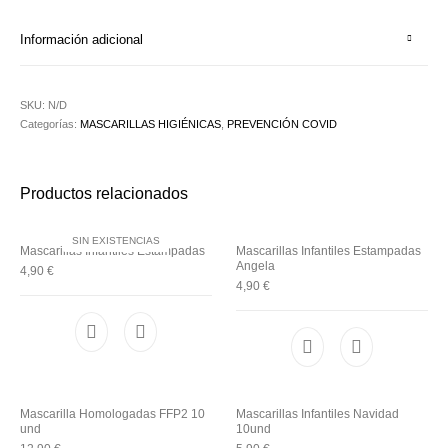
Información adicional
SKU:
N/D
Categorías:
MASCARILLAS HIGIÉNICAS
,
PREVENCIÓN COVID
Productos relacionados
SIN EXISTENCIAS
Mascarillas Infantiles Estampadas
Mascarillas Infantiles Estampadas
Angela
4,90
€
4,90
€
Mascarilla Homologadas FFP2 10
Mascarillas Infantiles Navidad
und
10und