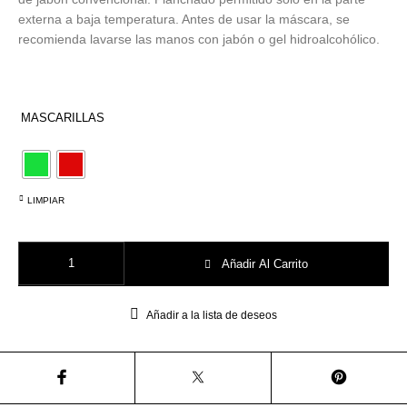
Utensilios de
Prosolaris
Z.one Concept
Peluquería
externa a baja temperatura. Antes de usar la máscara, se
recomienda lavarse las manos con jabón o gel hidroalcohólico.
MASCARILLAS
LIMPIAR
Mascarillas Infantiles Betis/Sevilla cantidad
Añadir Al Carrito
Añadir a la lista de deseos