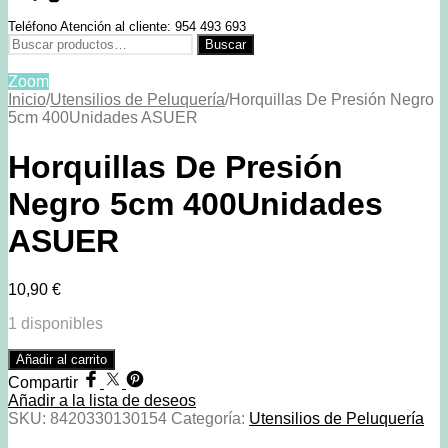
Teléfono Atención al cliente: 954 493 693
Buscar
Buscar
por:
Zoom
Inicio
/
Utensilios de Peluquería
/
Horquillas De Presión Negro
5cm 400Unidades ASUER
Horquillas De Presión
Negro 5cm 400Unidades
ASUER
10,90
€
1 disponibles
Horquillas
Añadir al carrito
De
Compartir
Presión
Añadir a la lista de deseos
Negro
SKU:
8420330130154
Categoría:
Utensilios de Peluquería
5cm
400Unidades