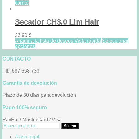
carrito
Secador CH3.0 Lim Hair
23,90
€
Añadir a la lista de deseos
Vista rápida
Seleccionar
opciones
CONTACTO
Tlf.: 687 668 733
Garantía de devolución
Plazo de 30 días para devolución
Pago 100% seguro
PayPal / MasterCard / Visa
Buscar
Buscar
por:
Aviso legal