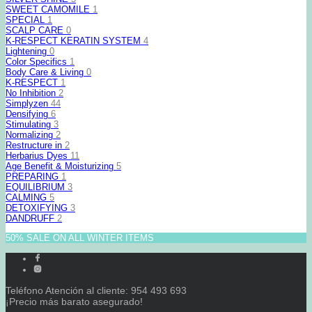
SWEET CAMOMILE
1
SPECIAL
1
SCALP CARE
0
K-RESPECT KERATIN SYSTEM
4
Lightening
0
Color Specifics
1
Body Care & Living
0
K-RESPECT
1
No Inhibition
2
Simplyzen
44
Densifying
6
Stimulating
3
Normalizing
2
Restructure in
2
Herbarius Dyes
11
Age Benefit & Moisturizing
5
PREPARING
1
EQUILIBRIUM
3
CALMING
5
DETOXIFYING
3
DANDRUFF
2
50% SALE ON ALL WINTER ITEMS
Teléfono Atención al cliente: 954 493 693
¡Precio más barato asegurado!