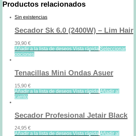
Productos relacionados
ASUER
cantidad
Sin existencias
Secador Sk 6.0 (2400W) – Lim Hair
39,90
€
Añadir a la lista de deseos
Vista rápida
Seleccionar
opciones
Tenacillas Mini Ondas Asuer
15,90
€
Añadir a la lista de deseos
Vista rápida
Añadir al
carrito
Secador Profesional Jetair Black
24,95
€
Añadir a la lista de deseos
Vista rápida
Añadir al