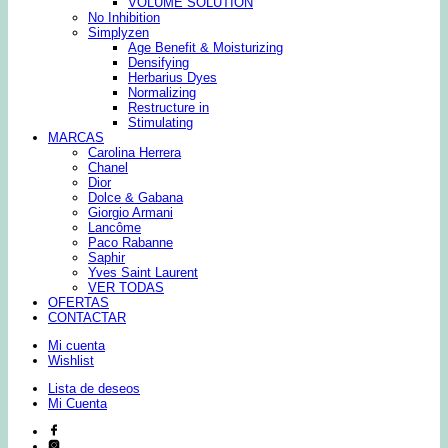
VOLUME SOLUTION
No Inhibition
Simplyzen
Age Benefit & Moisturizing
Densifying
Herbarius Dyes
Normalizing
Restructure in
Stimulating
MARCAS
Carolina Herrera
Chanel
Dior
Dolce & Gabana
Giorgio Armani
Lancôme
Paco Rabanne
Saphir
Yves Saint Laurent
VER TODAS
OFERTAS
CONTACTAR
Mi cuenta
Wishlist
Lista de deseos
Mi Cuenta