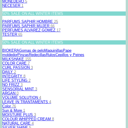
MONEDERO
5
NECESER
1
50% SALE ON ALL WINTER ITEMS
PARFUMS SAPHIR HOMBRE
25
PARFUMS SAPHIR MUJER
66
PERFUMES ALVAREZ GOMEZ
17
TESTER
65
50% SALE ON ALL WINTER ITEMS
BIOKERA
Gomas de pelo
Maquinillas
Pape
moldedor
Pinzas
Redecillas
Rulos
Cepillos y Peines
MILKSHAKE
155
COLOR CARE
7
CURL PASSION
3
DAILY
2
INTEGRITY
8
LIFE STYLING
2
NO FRIZZ
3
SENSORIAL MINT
3
ARGAN
0
VOLUME SOLUTION
4
LEAVE IN TRANTAMENTS
4
Color
76
Sun & More
1
MOISTURE PLUS
3
COLOUR WHIPPED CREAM
8
NATURAL CARE
4
SILVER SHINE
5