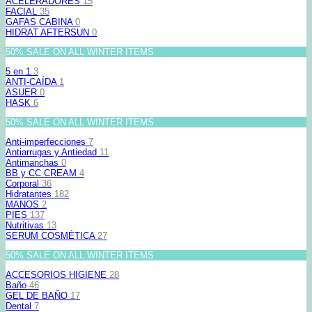
ACELERADORES
15
FACIAL
35
GAFAS CABINA
0
HIDRAT AFTERSUN
0
50% SALE ON ALL WINTER ITEMS
5 en 1
3
ANTI-CAÍDA
1
ASUER
0
HASK
6
50% SALE ON ALL WINTER ITEMS
Anti-imperfecciones
7
Antiarrugas y Antiedad
11
Antimanchas
0
BB y CC CREAM
4
Corporal
36
Hidratantes
182
MANOS
2
PIES
137
Nutritivas
13
SERUM COSMÉTICA
27
50% SALE ON ALL WINTER ITEMS
ACCESORIOS HIGIENE
28
Baño
46
GEL DE BAÑO
17
Dental
7