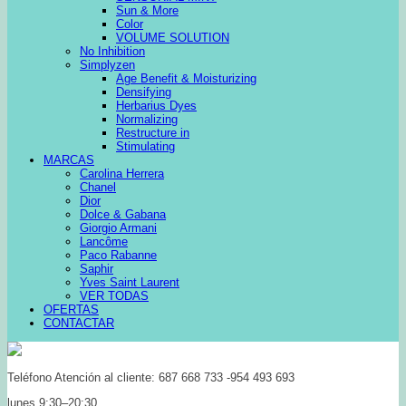
Sun & More
Color
VOLUME SOLUTION
No Inhibition
Simplyzen
Age Benefit & Moisturizing
Densifying
Herbarius Dyes
Normalizing
Restructure in
Stimulating
MARCAS
Carolina Herrera
Chanel
Dior
Dolce & Gabana
Giorgio Armani
Lancôme
Paco Rabanne
Saphir
Yves Saint Laurent
VER TODAS
OFERTAS
CONTACTAR
Teléfono Atención al cliente: 687 668 733 -954 493 693
lunes 9:30–20:30