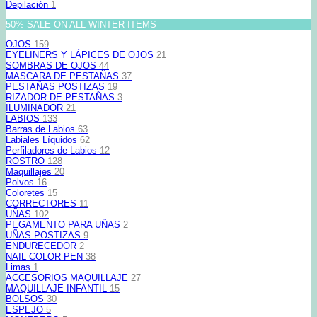
Depilación
1
50% SALE ON ALL WINTER ITEMS
OJOS
159
EYELINERS Y LÁPICES DE OJOS
21
SOMBRAS DE OJOS
44
MASCARA DE PESTAÑAS
37
PESTAÑAS POSTIZAS
19
RIZADOR DE PESTAÑAS
3
ILUMINADOR
21
LABIOS
133
Barras de Labios
63
Labiales Líquidos
62
Perfiladores de Labios
12
ROSTRO
128
Maquillajes
20
Polvos
16
Coloretes
15
CORRECTORES
11
UÑAS
102
PEGAMENTO PARA UÑAS
2
UÑAS POSTIZAS
9
ENDURECEDOR
2
NAIL COLOR PEN
38
Limas
1
ACCESORIOS MAQUILLAJE
27
MAQUILLAJE INFANTIL
15
BOLSOS
30
ESPEJO
5