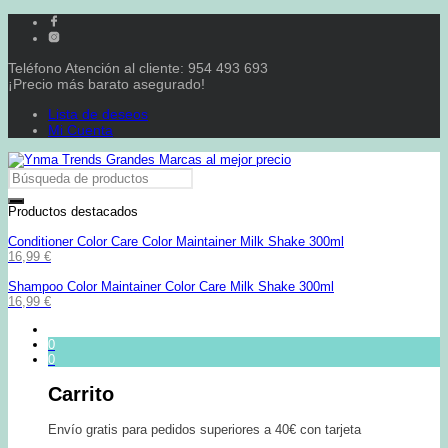
Teléfono Atención al cliente: 954 493 693
¡Precio más barato asegurado!
Lista de deseos
Mi Cuenta
Productos destacados
Conditioner Color Care Color Maintainer Milk Shake 300ml
16,99
€
Shampoo Color Maintainer Color Care Milk Shake 300ml
16,99
€
0
0
Carrito
Envío gratis para pedidos superiores a 40€ con tarjeta