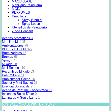
MAQUILLAJE
Mobiliario Peluquería
MODA
PERFUMES
Prosolaris
Spray Bronzer
Spray Lotion
Utensilios de Peluquería
Z.one Concept
Aceites Aromáticos
3
Mathilde M.
145
Ambientadores
78
BOLES D`OLOR
329
Brumizadores
13
Brumas
65
Spray
67
Mikado
28
Mini Resinas
10
Recambios Mikado
53
Petit Mikado
11
Ambientador Coche
14
Sachet y Mini Sachet
26
Esencia Botanicals
2
Aceite de Perfume Concentrado
11
Inciensos Boles D'olor
0
Lamparas y Genie Lamp
1
50% SALE ON ALL WINTER ITEMS