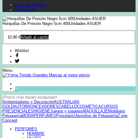
Lista de deseos
Mi Cuenta
Horquillas De Presión Negro 5cm 400Unidades ASUER
10,90
€
Añadir al carrito
Wishlist
Menu
0
¡Precio más barato asegurado!
Ambientadores y Decoración
AUSTRALIAN
GOLD
AUTOBRONCEADORES
CABELLO
COSMÉTICA
CURSOS
PRESENCIALES
HIGIENE
Juegos y juguetes
MAQUILLAJE
Mobiliario
Peluquería
MODA
PERFUMES
Prosolaris
Utensilios de Peluquería
Z.one
Concept
PERFUMES
HOMBRE