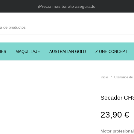
¡Precio más barato asegurado!
MES
MAQUILLAJE
AUSTRALIAN GOLD
Z.ONE CONCEPT
C
EADORES
CABELLO
COSMÉTICA
PRES
Inicio
/
Utensilios de
Secador CH3
MODA
PERFUMES
Prosolaris
23,90
€
Motor profesional