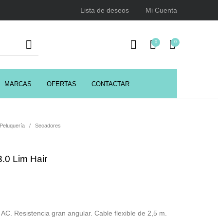
Lista de deseos
Mi Cuenta
0
0
MARCAS
OFERTAS
CONTACTAR
URSOS
HIGIENE
Juegos y juguetes
ENCIALES
 Peluquería
/
Secadores
.0 Lim Hair
Utensilios de Peluquería
Z.one Concept
 AC. Resistencia gran angular. Cable flexible de 2,5 m.