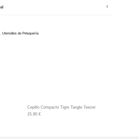
al
s
,
Utensilios de Peluquería
Cepillo Compacto Tigre Tangle Teezer
15,90
€