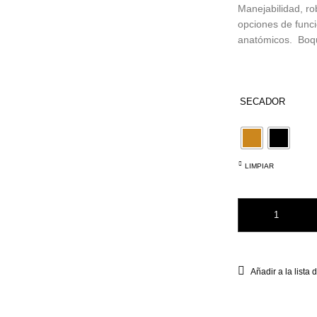
Manejabilidad, rob
opciones de funci
anatómicos. Boqu
SECADOR
LIMPIAR
Secador CH3.0 Lim 
Añadir a la lista