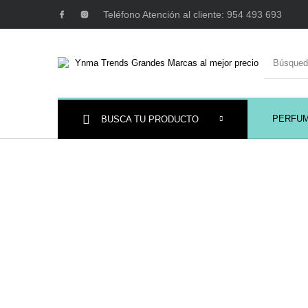
Teléfono Atención al cliente: 954 493 693
PERFU
BUSCA TU PRODUCTO
Ambientadores y
AUSTRALIAN GOLD
AUTOBRONC
Decoración
MAQUILLAJE
Mobiliario Peluquería