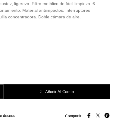
ustez, ligereza. Filtro metálico de fácil limpieza. 6
onamiento. Material antiimpactos. Interruptores
illa concentradora. Doble cámara de aire.
Hair cantidad
Añadir Al Carrito
 de deseos
Compartir